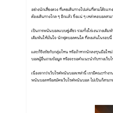
อย่างนักเสี่ยงดวง ที่เคยเดินทางไปเล่นที่ตามโต๊ะ
ต้องเดินทางไกล ๆ อีกแล้ว ซึ่งแน่ ๆ เหล่าคอบอลสาม
เป็นการพนันบอลแบบคู่เดียว รวมทั้งใช่เงินวางเดิมพัน 
เดิมพันให้มั่นใจ นักฟุตบอลคนใด ที่ลงเล่นในรอบนี้
และก็ชิงชัยกับกลุ่มไหน หรือถ้าหากนักลงทุนมือใหม่ 
บอลผู้อื่นถามข้อมูล หรือจะขอคำแนะนำกับทางเว็บไ
เนื่องจากว่าเว็บไซต์พนันบอลเหล่านี้ เขามีคณะทำง
พนันบอลหรือสมัครเว็บไซต์พนันบอล ไม่เป็นก็สาม