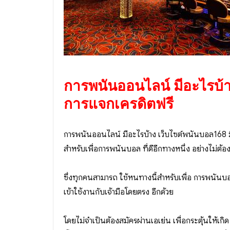
การพนันออนไลน์ มีอะไรบ้าง
การแจกเครดิตฟรี
การพนันออนไลน์ มีอะไรบ้าง เว็บไซต์พนันบอล168 
สำหรับเพื่อการพนันบอล ที่ดีอีกทางหนึ่ง อย่างไม่ต้อ
ซึ่งทุกคนสามารถ ใช้หนทางนี้สำหรับเพื่อ การพนันบอ
เข้าใช้งานกับเจ้ามือโดยตรง อีกด้วย
โดยไม่จำเป็นต้องสมัครผ่านเอเย่น เพื่อกระตุ้นให้เกิด