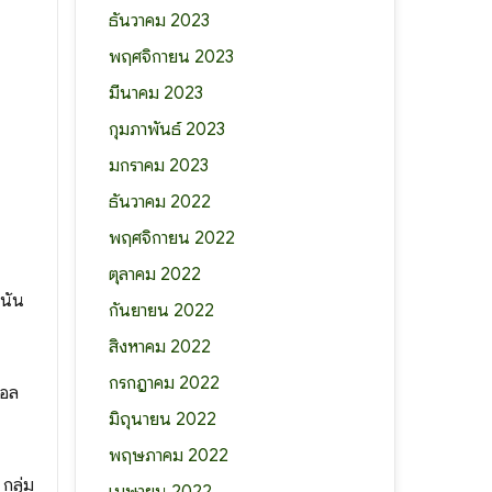
ธันวาคม 2023
พฤศจิกายน 2023
มีนาคม 2023
กุมภาพันธ์ 2023
มกราคม 2023
ธันวาคม 2022
พฤศจิกายน 2022
ตุลาคม 2022
พนัน
กันยายน 2022
สิงหาคม 2022
กรกฎาคม 2022
บอล
มิถุนายน 2022
พฤษภาคม 2022
 กลุ่ม