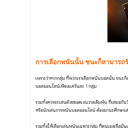
การเลือกพนันนั้น ชนะก็สามารถรั
เพราะว่าหากกลุ่ม ที่พวกเราเลือกพนันบอลนั้น ชนะก็
บอลออนไลน์เพียงแค่วันละ 1 กลุ่ม
รวมทั้งควรจะเล่นด้วยยอดเงินวางเดิมพัน ที่เสมอกันว
หรือนักเล่นการพนันบอลออนไลน์ ต้องมานะศึกษาเล่า
รวมทั้งให้เลือกเล่นพนันเฉพาะกลุ่ม ที่ตนเองเชื่อมั่นเ