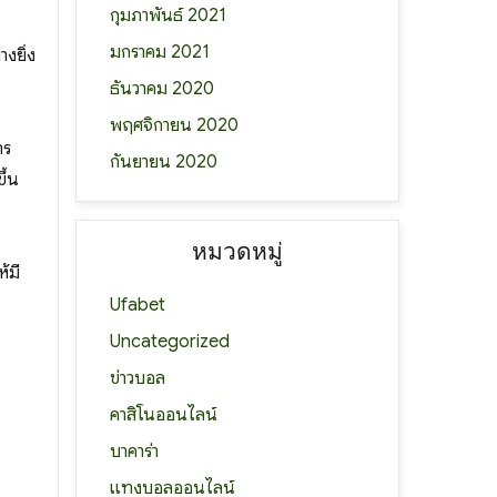
กุมภาพันธ์ 2021
มกราคม 2021
งยิ่ง
ธันวาคม 2020
พฤศจิกายน 2020
าร
กันยายน 2020
ึ้น
หมวดหมู่
้มี
Ufabet
Uncategorized
ข่าวบอล
คาสิโนออนไลน์
บาคาร่า
แทงบอลออนไลน์