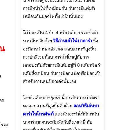
บาคาร่าไพ่คู่ ซึ่งจะเป็นการเอาชนะกันด้วย
การมีหน้าไพ่ที่เหมือนกัน กับการมีแต้มที่
เหมือนกันของไพ่ทั้ง 2 ใบนั่นเอง
ไม่ว่าจะเป็น 4 กับ 4 หรือ 5กับ 5 รวมทั้งจำ
นวนอื่นๆอีกด้วย
วิธีอ่านเค้าไพ่บาคาร่า
ซึ่ง
่น
จะมีการกำหนดอัตราผลตอบแทนที่สูงขึ้น
กว่าปกติรวมทั้งบาคาร่าไพ่ใหญ่กับการ
เอาชนะกันด้วยการมีแต้มอยู่ที่ 8 แต้มหรือ 9
แต้มซึ่งเหมือน กับการป๊อกแปดหรือป๊อกเก้า
ง
สำหรับการเล่นป๊อกเด้งนั้นเอง
โดยตัวเลือกต่างๆเหล่านี้ จะเป็นการทำอัตรา
คร
ผลตอบแทนที่สูงขึ้นอีกด้วย
สอนวิธีเล่นบา
คาร่าในโทรศัพท์
และนั่นจะทำให้นักพนัน
บาคาร่าทุกคนจะสัมผัสกับสิ่งเหล่านี้ กับ
้ รวม