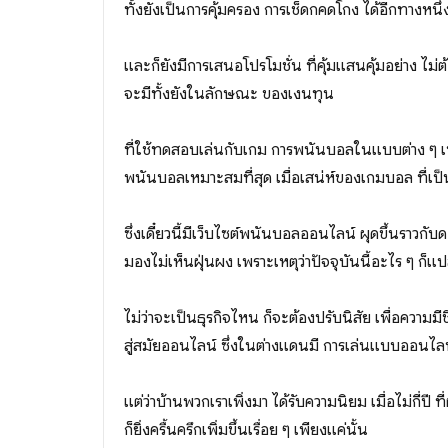
ทั้งยังเป็นการคุ้มครอง การเช็ดกคดโกง ได้อีกทางหนึ่
และก็ยังมีการเสนอโปรโมชั่น ที่คุ้มแสนคุ้มอย่าง ไม่
จะมีทั้งยังในลักษณะ ของเงินทุน
ที่ใช้ทดสอบเล่นกับเกม การพนันบอลในแบบต่าง ๆ เพื่อ
พนันบอลเหมาะสมที่สุด เมื่อเสน่ห์ของเกมบอล ที่เป
ซึ่งเดี๋ยวนี้มีเว็บไซต์พนันบอลออนไลน์ ผุดขึ้นราวก
มองไม่เห็นฝุ่นผง เพราะเหตุว่าปัจจุบันนี้อะไร ๆ 
ไม่ว่าจะเป็นธุรกิจไหน ก็จะต้องปรับนิสัย เพื่อความม
สู่สมัยออนไลน์ ซึ่งในต่างแดนมี การเล่นแบบออนไล
แต่ว่าบ้านพวกเราเพิ่งมา ได้รับความนิยม เมื่อไม่กี่ป
ก็ยิ่งครื้นครึกเพิ่มขึ้นเรื่อย ๆ เพียงแค่นั้น