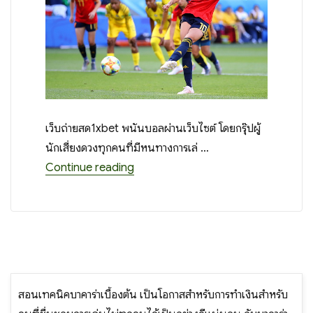
เว็บถ่ายสด1xbet พนันบอลผ่านเว็บไซต์ โดยกรุ๊ปผู้
นักเสี่ยงดวงทุกคนที่มีหนทางการเล่ …
“เว็บถ่ายสด1xbet นักเล่นการพนันทุกคนไ
Continue reading
สอนเทคนิคบาคาร่าเบื้องต้น เป็นโอกาสสำหรับการทำเงินสำหรับ