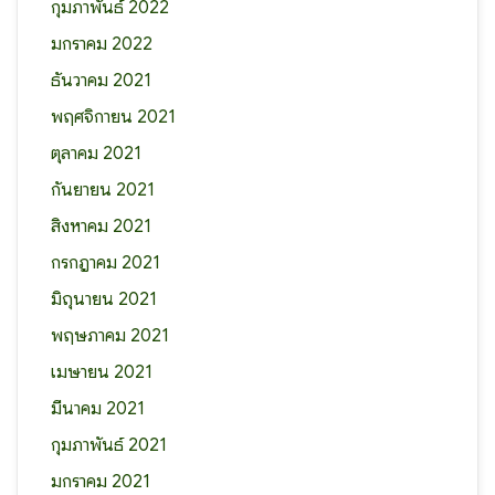
กุมภาพันธ์ 2022
มกราคม 2022
ธันวาคม 2021
พฤศจิกายน 2021
ตุลาคม 2021
กันยายน 2021
สิงหาคม 2021
กรกฎาคม 2021
มิถุนายน 2021
พฤษภาคม 2021
เมษายน 2021
มีนาคม 2021
กุมภาพันธ์ 2021
มกราคม 2021