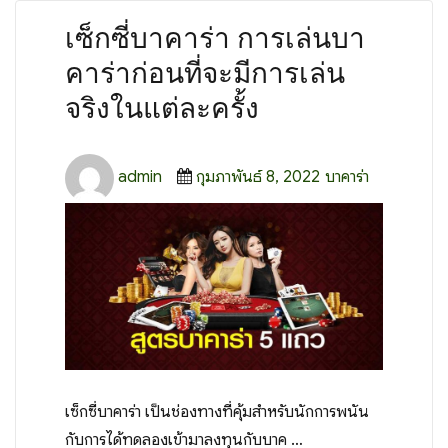
เซ็กซี่บาคาร่า การเล่นบา
คาร่าก่อนที่จะมีการเล่น
จริงในแต่ละครั้ง
Author
Posted
Categories
admin
กุมภาพันธ์ 8, 2022
บาคาร่า
on
เซ็กซี่บาคาร่า เป็นช่องทางที่คุ้มสำหรับนักการพนัน
กับการได้ทดลองเข้ามาลงทุนกับบาค …