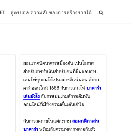
BET
สูตรบอล ความลับของการสร้างรายได้
สอนเทคนิคบาคาร่าเบื้องต้น เป็นโอกาส
สำหรับการทำเงินสำหรับคนที่ชื่นชอบการ
เล่นไพ่ทุกคนได้เป็นอย่างดีแน่นอน กับบา
คาร่าออนไลน์ 1688 กับการเล่นไพ่
บาคาร่า
เล่นยังไง
กับการเป็นเกมส์การเดิมพัน
ออนไลน์ที่มีทั้งความตื่นเต้นเร้าใจ
กับการลดภายในแต่ละเกม
สอนกติกาเล่น
บาคาร่า
พร้อมกับความหลากหลายกับตัว