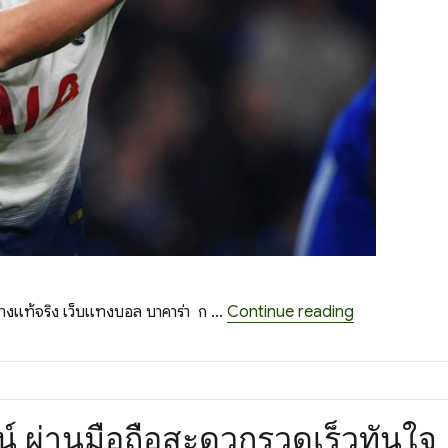
“เว็บแทงบอล บา
่างแท้จริง เว็บแทงบอล บาคาร่า ก …
Continue reading
 ผ่านมือถือสะดวกรวดเร็วทันใจ