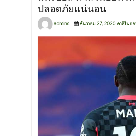
ปลอดภัยแน่นอน
Author
Posted
Categor
admins
ธันวาคม 27, 2020
คาสิโนออ
on