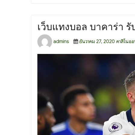
เว็บแทงบอล บาคาร่า รับ
Author
Posted
Categor
admins
ธันวาคม 27, 2020
คาสิโนออ
on