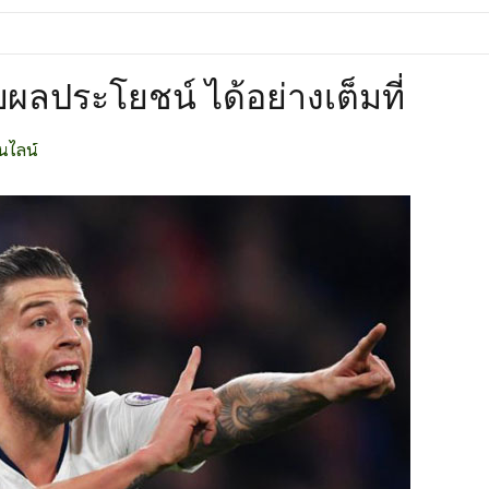
ผลประโยชน์ ได้อย่างเต็มที่
ies
นไลน์