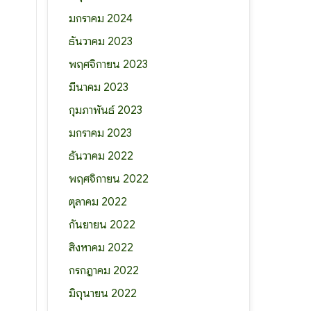
มกราคม 2024
ธันวาคม 2023
พฤศจิกายน 2023
มีนาคม 2023
กุมภาพันธ์ 2023
มกราคม 2023
ธันวาคม 2022
พฤศจิกายน 2022
ตุลาคม 2022
กันยายน 2022
สิงหาคม 2022
กรกฎาคม 2022
อดเสีย เลือกใช้งานกับเว็บยูฟ่าเบททุกครั้งที่เราต้องการ”
มิถุนายน 2022