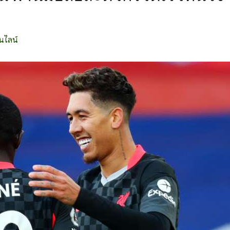
ies
นไลน์