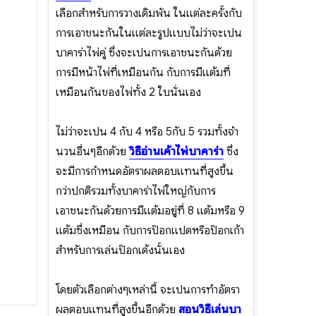
เลือกสำหรับการวางเดิมพัน ในแต่ละครั้งกับ
การเอาชนะกันในแต่ละรูปแบบไม่ว่าจะเป็น
บาคาร่าไพ่คู่ ซึ่งจะเป็นการเอาชนะกันด้วย
การมีหน้าไพ่ที่เหมือนกัน กับการมีแต้มที่
เหมือนกันของไพ่ทั้ง 2 ใบนั่นเอง
ไม่ว่าจะเป็น 4 กับ 4 หรือ 5กับ 5 รวมทั้งจำ
นวนอื่นๆอีกด้วย
วิธีอ่านเค้าไพ่บาคาร่า
ซึ่ง
จะมีการกำหนดอัตราผลตอบแทนที่สูงขึ้น
กว่าปกติรวมทั้งบาคาร่าไพ่ใหญ่กับการ
เอาชนะกันด้วยการมีแต้มอยู่ที่ 8 แต้มหรือ 9
แต้มซึ่งเหมือน กับการป๊อกแปดหรือป๊อกเก้า
สำหรับการเล่นป๊อกเด้งนั้นเอง
เข้าUFABET เล่นได้ต่อเนื่องจ่ายเงินทันทีกับคาสิโนUFABET “
โดยตัวเลือกต่างๆเหล่านี้ จะเป็นการทำอัตรา
ผลตอบแทนที่สูงขึ้นอีกด้วย
สอนวิธีเล่นบา