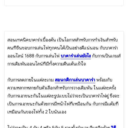
สอนเทคนิคบาคาร่าเบื้องต้น เป็นโอกาสสำหรับการทำเงินสำหรับ
คนที่ชื่นชอบการเล่นไพ่ทุกคนได้เป็นอย่างดีแน่นอน กับบาคาร่า
ออนไลน์ 1688 กับการเล่นไพ่
บาคาร่าเล่นยังไง
กับการเป็นเกมส์
การเดิมพันออนไลน์ที่มีทั้งความตื่นเต้นเร้าใจ
กับการลดภายในแต่ละเกม
สอนกติกาเล่นบาคาร่า
พร้อมกับ
ความหลากหลายกับตัวเลือกสำหรับการวางเดิมพัน ในแต่ละครั้ง
กับการเอาชนะกันในแต่ละรูปแบบไม่ว่าจะเป็นบาคาร่าไพ่คู่ ซึ่งจะ
เป็นการเอาชนะกันด้วยการมีหน้าไพ่ที่เหมือนกัน กับการมีแต้มที่
เหมือนกันของไพ่ทั้ง 2 ใบนั่นเอง
ไม่ว่าจะเป็น 4 กับ 4 หรือ 5กับ 5 รวมทั้งจำนวนอื่นๆอีกด้วย
วิธี