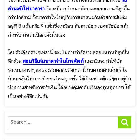
อ่านเค้าไพ่บาคาร่า
ซึ่งจะมีการกำหนดอัตราผลตอบแทนที่สูงขึ้น
กว่าปกติรวมทั้งบาคาร่าไพ่ใหญ่กับการเอาชนะกันด้วยการมีแต้ม
อยู่ที่ 8 แต้มหรือ 9 แต้มซึ่งเหมือน กับการป๊อกแปดหรือป๊อกเก้า
สำหรับการเล่นป๊อกเด้งนั้นเอง
โดยตัวเลือกต่างๆเหล่านี้ จะเป็นการทำอัตราผลตอบแทนที่สูงขึ้น
อีกด้วย
สอนวิธีเล่นบาคาร่าในโทรศัพท์
และนั่นจะทำให้นัก
พนันบาคาร่าทุกคนจะสัมผัสกับสิ่งเหล่านี้ กับความตื่นเต้นเร้าใจ
กับการลุ้นไพ่บาคาร่าออนไลน์ทุกครั้ง ได้เป็นอย่างดีแน่ๆควบคู่กับ
ช่องทางสำหรับการทำเงิน ได้อย่างคุ้มค่ากับเงินลงทุนทุกบาท ได้
เป็นอย่างดีอีกเช่นกัน
SE
Search
for: