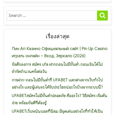
SE
Search
for:
เรื่องล่าสุด
Пин Ап Казино Официальный сайт | Pin Up Casino
играть онлайн – Вход, Зеркало (2026)
ข้อดีของการ สมัคร ufa ฝากถอนไม่มีขั้นต่ำ ถอนเงินได้ไม่
จำกัดจำนวนครั้งต่อวัน
การฝาก-ถอนไม่มีขั้นต่ำที่ UFABET แตกต่างจากเว็บทั่วไป
อย่างไร และผู้เล่นจะได้รับประโยชน์อะไรบ้างจากระบบนี้?
UFABETสมัครไม่มีขั้นต่ำปลอดภัย คืออะไร? วิธีสมัคร เริ่มต้น
ง่าย พร้อมข้อดีที่ต้องรู้
UFABETเว็บพนันบอลที่นิยม มีจุดเด่นอย่างไรที่ทำให้เป็น