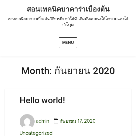
สอนเทคนิคบาคาร่าเบื้องต้น
สอนเทคนิคบาคาร่าเบื้องต้น วิธีการที่จะทำให้นักเดิมพันเอาชนะได้โดยง่ายและได้
กำไรสูง
MENU
Month:
กันยายน 2020
Hello world!
Author
Posted
Categories
admin
กันยายน 17, 2020
on
Uncategorized