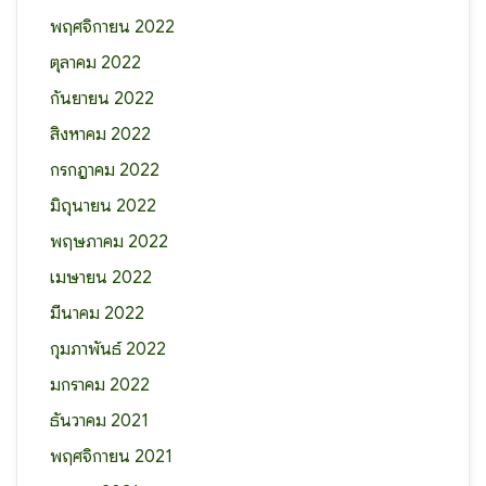
พฤศจิกายน 2022
ตุลาคม 2022
กันยายน 2022
สิงหาคม 2022
กรกฎาคม 2022
มิถุนายน 2022
พฤษภาคม 2022
เมษายน 2022
มีนาคม 2022
กุมภาพันธ์ 2022
มกราคม 2022
ธันวาคม 2021
พฤศจิกายน 2021