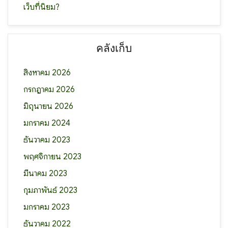
เว็บที่นิยม?
คลังเก็บ
สิงหาคม 2026
กรกฎาคม 2026
มิถุนายน 2026
มกราคม 2024
ธันวาคม 2023
พฤศจิกายน 2023
มีนาคม 2023
กุมภาพันธ์ 2023
มกราคม 2023
ธันวาคม 2022