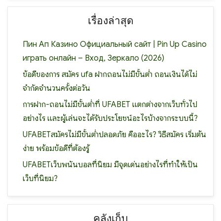
เรื่องล่าสุด
Пин Ап Казино Официальный сайт | Pin Up Casino
играть онлайн – Вход, Зеркало (2026)
ข้อดีของการ สมัคร ufa ฝากถอนไม่มีขั้นต่ำ ถอนเงินได้ไม่
จำกัดจำนวนครั้งต่อวัน
การฝาก-ถอนไม่มีขั้นต่ำที่ UFABET แตกต่างจากเว็บทั่วไป
อย่างไร และผู้เล่นจะได้รับประโยชน์อะไรบ้างจากระบบนี้?
UFABETสมัครไม่มีขั้นต่ำปลอดภัย คืออะไร? วิธีสมัคร เริ่มต้น
ง่าย พร้อมข้อดีที่ต้องรู้
UFABETเว็บพนันบอลที่นิยม มีจุดเด่นอย่างไรที่ทำให้เป็น
เว็บที่นิยม?
คลังเก็บ