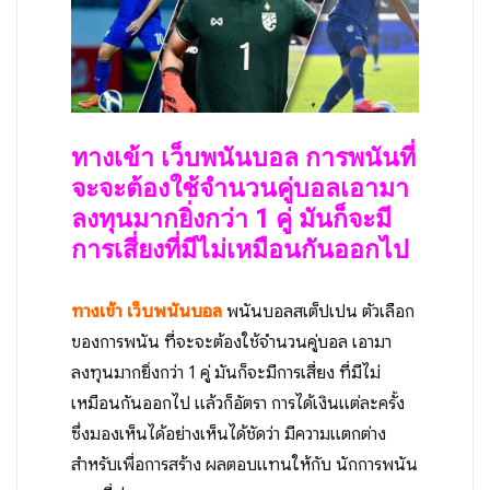
ทางเข้า เว็บพนันบอล การพนันที่
จะจะต้องใช้จำนวนคู่บอลเอามา
ลงทุนมากยิ่งกว่า 1 คู่ มันก็จะมี
การเสี่ยงที่มีไม่เหมือนกันออกไป
ทางเข้า เว็บพนันบอล
พนันบอลสเต็ปเป็น ตัวเลือก
ของการพนัน ที่จะจะต้องใช้จำนวนคู่บอล เอามา
ลงทุนมากยิ่งกว่า 1 คู่ มันก็จะมีการเสี่ยง ที่มีไม่
เหมือนกันออกไป แล้วก็อัตรา การได้เงินแต่ละครั้ง
ซึ่งมองเห็นได้อย่างเห็นได้ชัดว่า มีความแตกต่าง
สำหรับเพื่อการสร้าง ผลตอบแทนให้กับ นักการพนัน