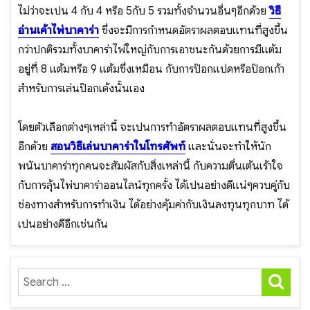
ไม่ว่าจะเป็น 4 กับ 4 หรือ 5กับ 5 รวมทั้งจำนวนอื่นๆอีกด้วย
วิธี
อ่านเค้าไพ่บาคาร่า
ซึ่งจะมีการกำหนดอัตราผลตอบแทนที่สูงขึ้น
กว่าปกติรวมทั้งบาคาร่าไพ่ใหญ่กับการเอาชนะกันด้วยการมีแต้ม
อยู่ที่ 8 แต้มหรือ 9 แต้มซึ่งเหมือน กับการป๊อกแปดหรือป๊อกเก้า
สำหรับการเล่นป๊อกเด้งนั้นเอง
โดยตัวเลือกต่างๆเหล่านี้ จะเป็นการทำอัตราผลตอบแทนที่สูงขึ้น
อีกด้วย
สอนวิธีเล่นบาคาร่าในโทรศัพท์
และนั่นจะทำให้นัก
พนันบาคาร่าทุกคนจะสัมผัสกับสิ่งเหล่านี้ กับความตื่นเต้นเร้าใจ
กับการลุ้นไพ่บาคาร่าออนไลน์ทุกครั้ง ได้เป็นอย่างดีแน่ๆควบคู่กับ
ช่องทางสำหรับการทำเงิน ได้อย่างคุ้มค่ากับเงินลงทุนทุกบาท ได้
เป็นอย่างดีอีกเช่นกัน
SE
Search
for: