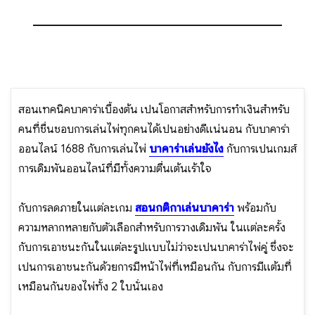
สอนเทคนิคบาคาร่าเบื้องต้น เป็นโอกาสสำหรับการทำเงินสำหรับ
คนที่ชื่นชอบการเล่นไพ่ทุกคนได้เป็นอย่างดีแน่นอน กับบาคาร่า
ออนไลน์ 1688 กับการเล่นไพ่
บาคาร่าเล่นยังไง
กับการเป็นเกมส์
การเดิมพันออนไลน์ที่มีทั้งความตื่นเต้นเร้าใจ
กับการลดภายในแต่ละเกม
สอนกติกาเล่นบาคาร่า
พร้อมกับ
ความหลากหลายกับตัวเลือกสำหรับการวางเดิมพัน ในแต่ละครั้ง
กับการเอาชนะกันในแต่ละรูปแบบไม่ว่าจะเป็นบาคาร่าไพ่คู่ ซึ่งจะ
เป็นการเอาชนะกันด้วยการมีหน้าไพ่ที่เหมือนกัน กับการมีแต้มที่
เหมือนกันของไพ่ทั้ง 2 ใบนั่นเอง