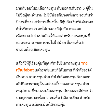
มากก็ชอบนิยมเลือกลงทุน กับบอลสเต็ปราว 5 คู่ขึ้น
ไปซึ่งผู้คนจำนวน ไม่ใช้น้อยก็บางครั้งอาจ จะเห็นว่า
มีการเสี่ยง แต่ว่าการเสี่ยงนั้น ก็คุ้มกับเงินที่ได้ผลผล
กำไรที่พวกเรา จะได้มาและก็คุ้มกับ การคอย
เนื่องจากว่า จำเป็นต้องใช้เวลาสำหรับ การลงทุนที่
ค่อนจะนาน พอควรคนไม่ใช่น้อย ก็เลยเห็นว่า
จำเป็นต้องเลือกลงทุน
แล้วก็ให้รู้เรื่องคุ้มที่สุด สำหรับในการลงทุน
ทาง
เข้าufabet
แต่ละครั้งและก็ได้โอกาส ที่กำลังจะได้
เงินจาก การลงทุนด้วย ทำให้เลือกลงทุนกับบอลส
เต็ปทีละหลายคู่ ในแต่ละครั้ง ของการลงทุน ด้วย
เหตุว่าการ ที่พวกเราเลือกลงทุน กับบอลสเต็ปหากว่า
บางบุคคลบางครั้งอาจ จะเห็นว่ามีการเสี่ยง สำหรับ
การลงทุน แม้กระนั้นก็มีความคุ้ม