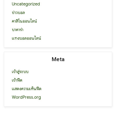
Uncategorized
ข่าวบอล
คาสิโนออนไลน์
บาคาร่า
แทงบอลออนไลน์
Meta
เข้าสู่ระบบ
เข้าฟีด
แสดงความเห็นฟีด
WordPress.org