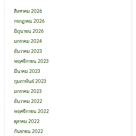
สิงหาคม 2026
กรกฎาคม 2026
มิถุนายน 2026
มกราคม 2024
ธันวาคม 2023
พฤศจิกายน 2023
มีนาคม 2023
กุมภาพันธ์ 2023
มกราคม 2023
ธันวาคม 2022
พฤศจิกายน 2022
ตุลาคม 2022
กันยายน 2022