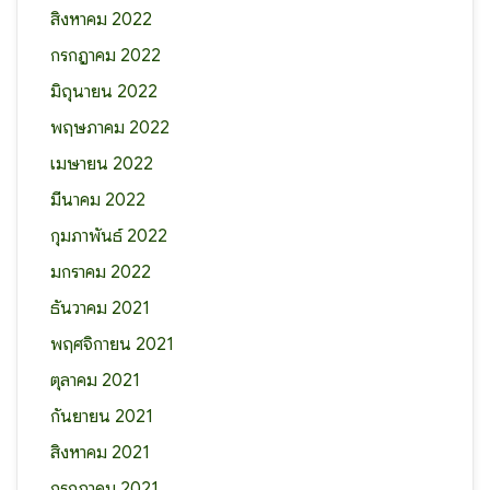
สิงหาคม 2022
กรกฎาคม 2022
มิถุนายน 2022
พฤษภาคม 2022
เมษายน 2022
มีนาคม 2022
กุมภาพันธ์ 2022
มกราคม 2022
ธันวาคม 2021
พฤศจิกายน 2021
ตุลาคม 2021
กันยายน 2021
สิงหาคม 2021
กรกฎาคม 2021