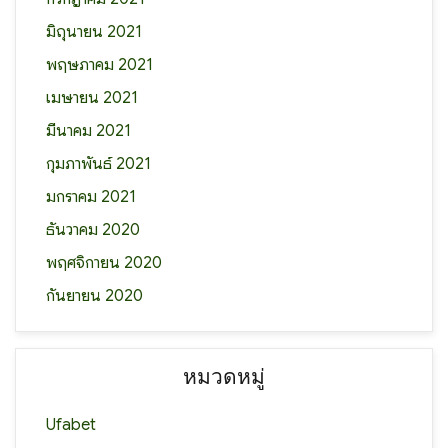
มิถุนายน 2021
พฤษภาคม 2021
เมษายน 2021
มีนาคม 2021
กุมภาพันธ์ 2021
มกราคม 2021
ธันวาคม 2020
พฤศจิกายน 2020
กันยายน 2020
หมวดหมู่
Ufabet