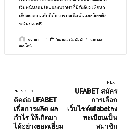
เว็บพนันออนไลน์ของพวกเราที่นี้ที่เดียว เพื่อนัก
เสี่ยงดวงนั้นเต็มที่กับ การวางเดิมพันและก็เครดิต
พนันบอลฟรี
Author
Posted
Categories
admin
กันยายน 25, 2021
แทงบอล
on
ออนไลน์
เมนู
NEXT
นำทาง
UFABET สมัคร
Next
PREVIOUS
ติดต่อ UFABET
การเลือก
post:
Previous
เรื่อง
เพื่อการผลิต ผล
เว็บไซต์ufabetลง
post:
กำไร ให้เกิดมา
ทะเบียนเป็น
ได้อย่างยอดเยี่ยม
สมาชิก