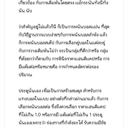
เกี่ยวข้อง กับการเดิมพันโดยตรง แม้กระนั้นทั้งนี้ทั้ง
นั้น นับ
ว่าสำคัญอยู่ไม่แล้วก็นี้ ก็เป็นการพนันบอลแม่น ที่สุด
กับวิธีฐานรากแบบง่ายๆกับการพนันบอลลำพัง แล้ว
ก็การพนันบอลสเต็ป กับการเลือกคู่บอลในแต่ละคู่
กับการวางเดิมพันไม่ว่า จะเป็นกลุ่มที่ดีกว่าหรือ กลุ่ม
ที่ด้อยกว่าก็ตามกับ การพินิจราคาแฮนดิแคปหรือ การ
มีแต้มต่อหรือหมายคือ การกำหนดอัตราต่อรอง
ปริมาณ
ประตูนั่นเอง เพื่อเป็นการสร้างสมดุล สำหรับการ
แทงบอลในแบบ อย่างดังที่กล่าวผ่านมาแล้ว กับการ
เลือกพนันบอลต่อ ซึ่งจึงควรเลือก ราคาแฮนดิแคป
ที่ไม่เกิน 1.0 หรือการมี แต้มต่อที่ไม่เกิน 1 ประตู
นั่นเองเพราะว่า ช่องทางที่กำลังจะได้ รับความมีชัย