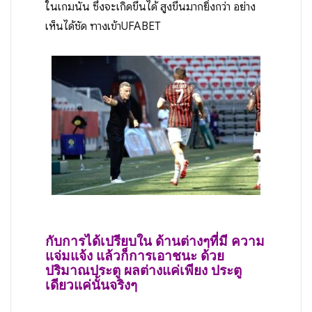
ในเกมนั้น ซึ่งจะเกิดขึ้นได้ สูงขึ้นมากยิ่งกว่า อย่าง
เห็นได้ชัด ทางเข้าUFABET
กับการได้เปรียบใน ด้านต่างๆที่มี ความ
แจ่มแจ้ง แล้วก็การเอาชนะ ด้วย
ปริมาณประตู ผลต่างแค่เพียง ประตู
เดียวแค่นั้นจริงๆ