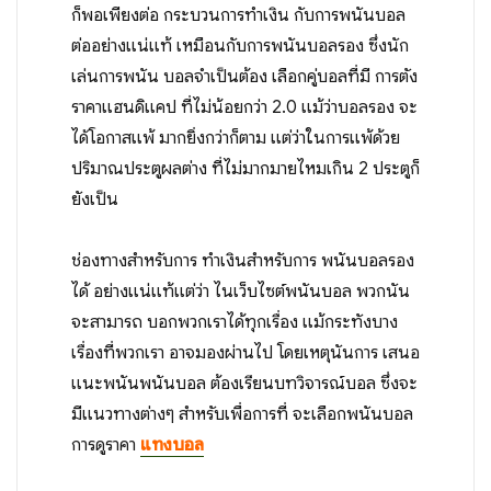
ก็พอเพียงต่อ กระบวนการทำเงิน กับการพนันบอล
ต่ออย่างแน่แท้ เหมือนกับการพนันบอลรอง ซึ่งนัก
เล่นการพนัน บอลจำเป็นต้อง เลือกคู่บอลที่มี การตั้ง
ราคาแฮนดิแคป ที่ไม่น้อยกว่า 2.0 แม้ว่าบอลรอง จะ
ได้โอกาสแพ้ มากยิ่งกว่าก็ตาม แต่ว่าในการแพ้ด้วย
ปริมาณประตูผลต่าง ที่ไม่มากมายไหมเกิน 2 ประตูก็
ยังเป็น
ช่องทางสำหรับการ ทำเงินสำหรับการ พนันบอลรอง
ได้ อย่างแน่แท้แต่ว่า ไนเว็บไซต์พนันบอล พวกนั้น
จะสามารถ บอกพวกเราได้ทุกเรื่อง แม้กระทั้งบาง
เรื่องที่พวกเรา อาจมองผ่านไป โดยเหตุนั้นการ เสนอ
แนะพนันพนันบอล ต้องเรียนบทวิจารณ์บอล ซึ่งจะ
มีแนวทางต่างๆ สำหรับเพื่อการที่ จะเลือกพนันบอล
การดูราคา
แทงบอล