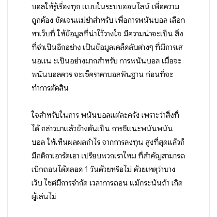
บอลให้รู้เรื่องทุก แบบในระบบออนไลน์ เพื่อความ
ถูกต้อง ชัดเจนแม่ยำสำหรับ เพื่อการพนันบอล เลือก
หาเว็บที่ ให้ข้อมูลที่น่าไว้วางใจ มีความน่าจะเป็น สิ่ง
ที่จำเป็นอีกอย่าง เป็นข้อมูลเคล็ดลับต่างๆ ที่มีการเส
นอแน ะเป็นอย่างมากสำหรับ การพนันบอล เมื่อจะ
พนันบอลควร จะเช็คราคาบอลพื้นฐาน ก่อนที่จะ
ทำการตัดสิน
ใจสำหรับในการ พนันบอลแต่ละครั้ง เพราะว่าสิ่งที่
ได้ กล่าวมาแล้วข้างต้นเป็น การชี้แนะพนันพนัน
บอล ให้เห็นผลผลกำไร จากการลงทุน สูงที่สุดแล้วก็
มีกติกาเอารัดเอา เปรียบพวกเราไหม ที่สำคัญสามารถ
เบิกถอนได้ตลอด 1 วันด้วยหรือไม่ ด้วยเหตุว่าบาง
เว็บ ไซต์มีการจำกัด เวลาการถอน แม้กระนั้นถ้า เกิด
ผู้เล่นไม่