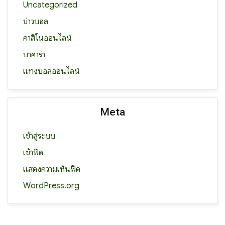
Uncategorized
ข่าวบอล
คาสิโนออนไลน์
บาคาร่า
แทงบอลออนไลน์
Meta
เข้าสู่ระบบ
เข้าฟีด
แสดงความเห็นฟีด
WordPress.org