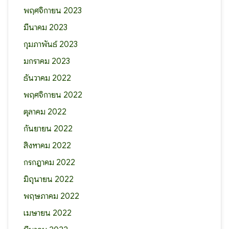
พฤศจิกายน 2023
มีนาคม 2023
กุมภาพันธ์ 2023
มกราคม 2023
ธันวาคม 2022
พฤศจิกายน 2022
ตุลาคม 2022
กันยายน 2022
สิงหาคม 2022
กรกฎาคม 2022
มิถุนายน 2022
พฤษภาคม 2022
เมษายน 2022