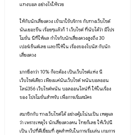
แทงบอล อย่างไรให้รวย
ให้กับนักเสี่ยงดวง เข้ามาใช้บริการ กับทางเว็บไซต์
นั้นเยอะขึ้น เรื่อยๆแล้วก็ 1 เว็บไซต์ ที่นับได้ว่า มีโปร
โมชั่น นี้ที่ให้ผล กำไรกับนักเสี่ยงดวงสูงถึง 30
เปอร์เซ็นต์เลย และก็ให้ใน เรื่องของโบนัส กับนัก
เสี่ยงดวง
มากยิ่งกว่า 10% ก็จะต้อง เป็นเว็บไซต์แห่ง นี้
เว็บไซต์เดียว เพียงแค่นั้นเว็บไซต์ พนันบอลออน
ไลน์356 เว็บไซต์พนัน บอลออนไลน์ที่ ให้ในเรื่อง
ของ โปรโมชั่นสำหรับ เพื่อการเริ่มสมัคร
สมาชิกกับ ทางเว็บไซต์ได้ อย่างคุ้มโน่นเป็น เหตุผล
ว่า เพราะเหตุไร นักเสี่ยงดวงคน ไทยก็เลย ให้เว็ปนี้
เป็น เว็ปที่ดีเยี่ยมที่ สุดสำหรับในการเริ่มเล่น เกมการ