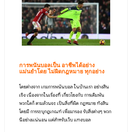
การพนันบอลเป็น อาชีพได้อย่าง
แม่นยำโดย ไม่ผิดกฎหมาย ทุกอย่าง
โดยต่างจาก เกมการพนันบอล ในบ้านเรา อย่างสิ้น
เชิง เนื่องจากในเรื่องที่ เกี่ยวโยงกับ การเดิมพัน
พวกใดก็ ตามล้วนจะ เป็นสิ่งที่ผิด กฎหมาย ทั้งสิ้น
โดยมี การระบุกฎเกณฑ์ เพื่อมารอง รับสิ่งต่างๆ พวก
นี้อย่างแน่นอน แต่สำหรับเว็บ แทงบอล