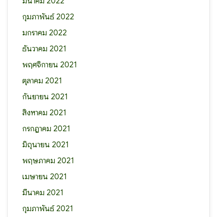
มีนาคม 2022
กุมภาพันธ์ 2022
มกราคม 2022
ธันวาคม 2021
พฤศจิกายน 2021
ตุลาคม 2021
กันยายน 2021
สิงหาคม 2021
กรกฎาคม 2021
มิถุนายน 2021
พฤษภาคม 2021
เมษายน 2021
มีนาคม 2021
กุมภาพันธ์ 2021