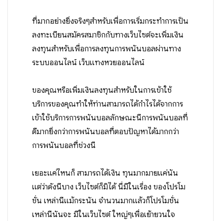
ที่มากอย่างยิ่งจริงๆสำหรับเพื่อการเริ่มกระทำการเป็น
ลงทะเบียนสมัครสมาชิกกับทางเว็บไซต์จะเพิ่มเงิน
ลงทุนสำหรับเพื่อการลงทุนการพนันบอลผ่านทาง
ระบบออนไลน์ เว็บแทงหวยออนไลน์
ของคุณหรือเพิ่มเงินลงทุนสำหรับในการเข้าใช้
บริการของคุณทำให้ท่านสามารถได้กำไรได้จากการ
เข้าใช้บริการการพนันบอลลักษณะนี้การพนันบอลที่
ดีมากยิ่งกว่าการพนันบอลที่ตอบปัญหาได้มากกว่า
การพนันบอลที่ช่วงนี้
เยอะแค่ไหนก็ สามารถได้เงิน ทุนมากมายแค่นั้น
แต่ว่าดังนี้บาง เว็บไซต์ก็มิได้ นี่มีในเรื่อง ของโปรโม
ชั่น เหล่านี้แม้กระนั้น จำนวนมากแล้วก็โปรโมชั่น
เหล่านี้นั้นจะ มีในเว็บไซต์ ใหญ่ๆเพื่อเย้ายวนใจ