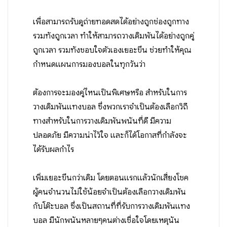
เพื่อสามารถรับดูถ่ายทอดสดได้อย่างถูกช่องถูกทาง
รวมทั้งถูกเวลา ทำให้สามารถวางเดิมพันได้อย่างถูกคู่
ถูกเวลา รวมทั้งชอบใจตัวเองเยอะขึ้น ช่วยทำให้คุณ
กำหนดแผนการมองบอลในทุกวันว่า
ต้องการจะมองคู่ไหนเป็นพิเศษหรือ สำหรับในการ
วางเดิมพันแทงบอล ซึ่งพวกเราจำเป็นต้องเลือกวิถี
ทางสำหรับในการวางเดิมพันพนันที่ดี มีความ
ปลอดภัย มีความน่าไว้ใจ และก็ได้โอกาสที่กำลังจะ
ได้รับผลกำไร
เพิ่มเยอะขึ้นกว่าเดิม โดยตอนแรกแล้วนักเสี่ยงโชค
ผู้คนจำนวนไม่ใช้น้อยจำเป็นต้องเลือกวางเดิมพัน
กับโต๊ะบอล ซึ่งเป็นสถานที่ที่รับการวางเดิมพันแทง
บอล มีนักพนันหลายๆคนต่างเชื่อใจโดยเหตุนั้น