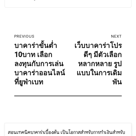
เมนู
PREVIOUS
NEXT
นำทาง
บาคาร่าขั้นต่ำ
เว็บบาคาร่าโปร
Previous
Next
10บาท เลือก
ดีๆ มีตัวเลือก
post:
post:
เรื่อง
ลงทุนกับการเล่น
หลากหลาย รูป
บาคาร่าออนไลน์
แบบในการเดิม
ที่ยูฟ่าเบท
พัน
สอนเทคนิคบาคาร่าเบื้องต้น เป็นโอกาสสำหรับการทำเงินสำหรับ