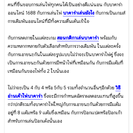
คนที่ชื่นชอบการเล่นไพ่ทุกคนได้เป็นอย่างดีแน่นอน กับบาคาร่า
ออนไลน์ 1688 กับการเล่นไพ่
บาคาร่าเล่นยังไง
กับการเป็นเกมส์
การเดิมพันออนไลน์ที่มีทั้งความตื่นเต้นเร้าใจ
กับการลดภายในแต่ละเกม
สอนกติกาเล่นบาคาร่า
พร้อมกับ
ความหลากหลายกับตัวเลือกสำหรับการวางเดิมพัน ในแต่ละครั้ง
กับการเอาชนะกันในแต่ละรูปแบบไม่ว่าจะเป็นบาคาร่าไพ่คู่ ซึ่งจะ
เป็นการเอาชนะกันด้วยการมีหน้าไพ่ที่เหมือนกัน กับการมีแต้มที่
เหมือนกันของไพ่ทั้ง 2 ใบนั่นเอง
ไม่ว่าจะเป็น 4 กับ 4 หรือ 5กับ 5 รวมทั้งจำนวนอื่นๆอีกด้วย
วิธี
อ่านเค้าไพ่บาคาร่า
ซึ่งจะมีการกำหนดอัตราผลตอบแทนที่สูงขึ้น
กว่าปกติรวมทั้งบาคาร่าไพ่ใหญ่กับการเอาชนะกันด้วยการมีแต้ม
อยู่ที่ 8 แต้มหรือ 9 แต้มซึ่งเหมือน กับการป๊อกแปดหรือป๊อกเก้า
สำหรับการเล่นป๊อกเด้งนั้นเอง