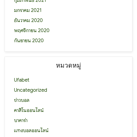
กุมภาพันธ์ 2021
มกราคม 2021
ธันวาคม 2020
พฤศจิกายน 2020
กันยายน 2020
หมวดหมู่
Ufabet
Uncategorized
ข่าวบอล
คาสิโนออนไลน์
บาคาร่า
แทงบอลออนไลน์