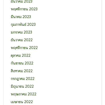
ธันวาคม 2023
พฤศจิกายน 2023
มีนาคม 2023
กุมภาพันธ์ 2023
มกราคม 2023
ธันวาคม 2022
พฤศจิกายน 2022
ตุลาคม 2022
กันยายน 2022
สิงหาคม 2022
กรกฎาคม 2022
มิถุนายน 2022
พฤษภาคม 2022
เมษายน 2022