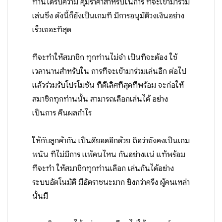
ท่านได้รับความ คุ้มราคาสำหรับในการ ที่จะเข้ามาร่วม
เล่นซึ่ง ดังนี้ก็ยังเป็นเกมที่ มีการอนุมัติวงเงินอย่าง
เร็วเยอะที่สุด
ที่จะทำให้สมาชิก ทุกท่านไม่จำ เป็นที่จะต้อง ใช้
เวลานานสำหรับใน การที่จะเข้ามาร่วมเล่นอีก ต่อไป
แล้วร่วมรับโปรโมชั่น ที่ดีเลิศที่สุดที่พร้อม จะก่อให้
สมาชิกทุกท่านนั้น สามารถเลือกเล่นได้ อย่าง
เป็นการ คืนผลกำไร
ให้กับลูกค้ากัน เป็นดียอดอีกด้วย ถือว่ายังคงเป็นเกม
พนัน ที่ไม่มีการ แพ้คนไหน กันอย่างแน่ แท้พร้อม
ที่จะทำ ให้สมาชิกทุกท่านเลือก เล่นกันได้อย่าง
ระบบอัตโนมัติ มีอัตราชนะมาก ยิ่งกว่าครึ่ง ผู้คนเหล่า
นั้นมี