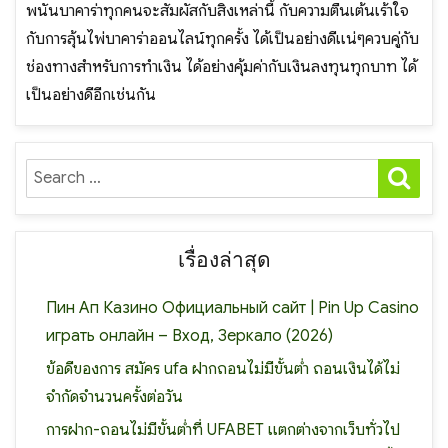
พนันบาคาร่าทุกคนจะสัมผัสกับสิ่งเหล่านี้ กับความตื่นเต้นเร้าใจ
กับการลุ้นไพ่บาคาร่าออนไลน์ทุกครั้ง ได้เป็นอย่างดีแน่ๆควบคู่กับ
ช่องทางสำหรับการทำเงิน ได้อย่างคุ้มค่ากับเงินลงทุนทุกบาท ได้
เป็นอย่างดีอีกเช่นกัน
SE
Search
for:
เรื่องล่าสุด
Пин Ап Казино Официальный сайт | Pin Up Casino
играть онлайн – Вход, Зеркало (2026)
ข้อดีของการ สมัคร ufa ฝากถอนไม่มีขั้นต่ำ ถอนเงินได้ไม่
จำกัดจำนวนครั้งต่อวัน
การฝาก-ถอนไม่มีขั้นต่ำที่ UFABET แตกต่างจากเว็บทั่วไป