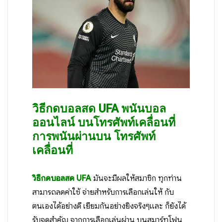
วิธีกดบอลสด UFA พนันบอล
ออนไลน์ บนโทรศัพท์เคลื่อนที่
การพนันผ่านบน โทรศัพท์
เคลื่อนที่
วิธีกดบอลสด UFA
มันจะมีผลให้สมาชิก ทุกท่าน
สามารถลดค่าใช้ จ่ายสำหรับการเลือกเล่นให้ กับ
ตนเองได้อย่างดี เยี่ยมกันอย่างยิ่งจริงๆและ ก็ยังได้
รับจุดสำคัญ จากการเลือกเล่นผ่าน บนสมาร์ทโฟน