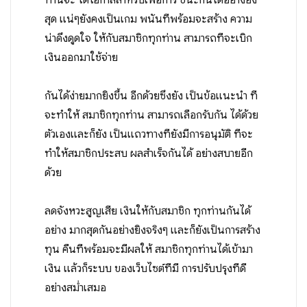
ท่านจะ ได้โอกาสสำหรับเพื่อการ ชนะกันได้อย่างยิ่ง
สุด แน่ๆยังคงเป็นเกม พนันที่พร้อมจะสร้าง ความ
น่าดึงดูดใจ ให้กับสมาชิกทุกท่าน สามารถที่จะเบิก
เงินออกมาใช้จ่าย
กันได้ง่ายมากยิ่งขึ้น อีกด้วยซึ่งยัง เป็นข้อแนะนำ ที่
จะทำให้ สมาชิกทุกท่าน สามารถเลือกรับกัน ได้ด้วย
ตัวเองและก็ยัง เป็นแถวทางที่ยังมีการอนุมัติ ที่จะ
ทำให้สมาชิกประสบ ผลสำเร็จกันได้ อย่างสบายอีก
ด้วย
ลดจังหวะสูญเสีย เงินให้กับสมาชิก ทุกท่านกันได้
อย่าง มากสุดกันอย่างยิ่งจริงๆ และก็ยังเป็นการสร้าง
ทุน คืนที่พร้อมจะมีผลให้ สมาชิกทุกท่านได้เข้ามา
เงิน แล้วก็ระบบ ของเว็บไซต์ที่มี การปรับปรุงที่ดี
อย่างสม่ำเสมอ