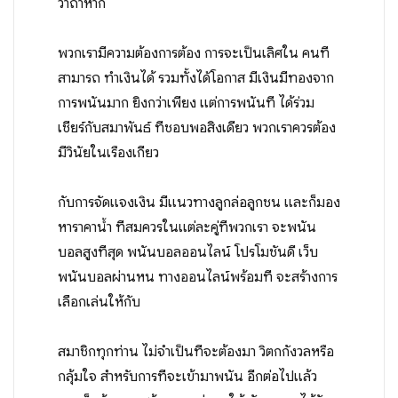
ว่าถ้าหาก
พวกเรามีความต้องการต้อง การจะเป็นเลิศใน คนที่
สามารถ ทำเงินได้ รวมทั้งได้โอกาส มีเงินมีทองจาก
การพนันมาก ยิ่งกว่าเพียง แต่การพนันที่ ได้ร่วม
เชียร์กับสมาพันธ์ ที่ชอบพอสิ่งเดียว พวกเราควรต้อง
มีวินัยในเรื่องเกี่ยว
กับการจัดแจงเงิน มีแนวทางลูกล่อลูกชน และก็มอง
หาราคาน้ำ ที่สมควรในแต่ละคู่ที่พวกเรา จะพนัน
บอลสูงที่สุด พนันบอลออนไลน์ โปรโมชั่นดี เว็บ
พนันบอลผ่านหน ทางออนไลน์พร้อมที่ จะสร้างการ
เลือกเล่นให้กับ
สมาชิกทุกท่าน ไม่จำเป็นที่จะต้องมา วิตกกังวลหรือ
กลุ้มใจ สำหรับการที่จะเข้ามาพนัน อีกต่อไปแล้ว