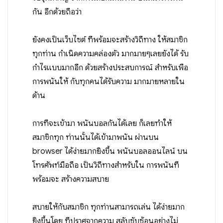
กัน อีกด้วยถือว่า
ยังคงเป็นเว็บไซต์ ที่พร้อมจะสร้างวิถีทาง ให้สมาชิก
ทุกท่าน กำเนิดความคล่องตัว มากมายๆเลยยังได้ รับ
กำไรแบบมากอีก ด้วยสร้างประสบการณ์ สำหรับเพื่อ
การพนันให้ กับทุกคนได้รับความ มากมายหลายใน
ด้าน
การที่จะเข้ามา พนันบอลกันได้เลย ก็เลยทำให้
สมาชิกทุก ท่านนั้นได้เข้ามาพนัน ผ่านบน
browser ได้ง่ายมากยิ่งขึ้น พนันบอลออนไลน์ บน
โทรศัพท์มือถือ เป็นวิถีทางสำหรับใน การพนันที่
พร้อมจะ สร้างความสบาย
สบายให้กับสมาชิก ทุกท่านสามารถเล่น ได้ง่ายมาก
ยิ่งขึ้นโดย ที่ปราศจากความ สลับซับซ้อนอย่างไม่