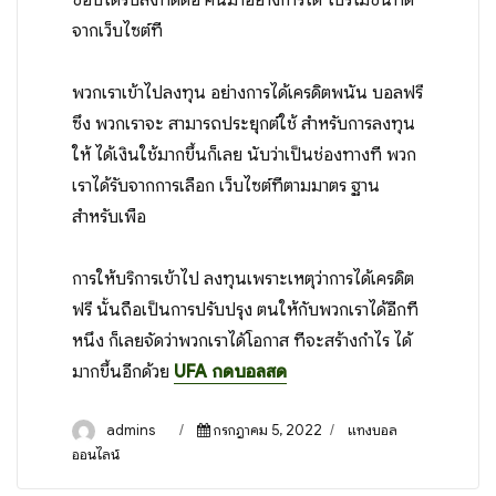
ชอบได้รับสิ่งที่ดีต่อ คืนมาอย่างการได้ โปรโมชั่นที่ดี
จากเว็บไซต์ที่
พวกเราเข้าไปลงทุน อย่างการได้เครดิตพนัน บอลฟรี
ซึ่ง พวกเราจะ สามารถประยุกต์ใช้ สำหรับการลงทุน
ให้ ได้เงินใช้มากขึ้นก็เลย นับว่าเป็นช่องทางที่ พวก
เราได้รับจากการเลือก เว็บไซต์ที่ตามมาตร ฐาน
สำหรับเพื่อ
การให้บริการเข้าไป ลงทุนเพราะเหตุว่าการได้เครดิต
ฟรี นั้นถือเป็นการปรับปรุง ตนให้กับพวกเราได้อีกที
หนึ่ง ก็เลยจัดว่าพวกเราได้โอกาส ที่จะสร้างกำไร ได้
มากขึ้นอีกด้วย
UFA กดบอลสด
Author
Posted
Categories
admins
กรกฎาคม 5, 2022
แทงบอล
on
ออนไลน์