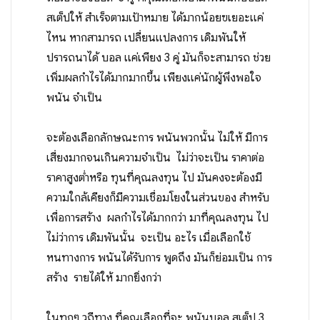
สเต็ปให้ สำเร็จตามเป้าหมาย ได้มากน้อยฃเยอะแค่
ไหน หากสามารถ เปลี่ยนแปลงการ เดิมพันให้
ปรารถนาได้ บอล แค่เพียง 3 คู่ มันก็จะสามารถ ช่วย
เพิ่มผลกำไรได้มากมากขึ้น เพียงแค่นักผู้พึงพอใจ
พนัน จำเป็น
จะต้องเลือกลักษณะการ พนันพวกนั้น ไม่ให้ มีการ
เสี่ยงมากจนเกินความจำเป็น ไม่ว่าจะเป็น ราคาต่อ
ราคาสูงต่ำหรือ ทุนที่คุณลงทุน ไป มันคงจะต้องมี
ความใกล้เคียงก็มีความเชื่อมโยงในส่วนของ สำหรับ
เพื่อการสร้าง ผลกำไรได้มากกว่า มาที่คุณลงทุน ไป
ไม่ว่าการ เดิมพันนั้น จะเป็น อะไร เมื่อเลือกใช้
หนทางการ พนันได้รับการ พูดถึง มันก็ย่อมเป็น การ
สร้าง รายได้ให้ มากยิ่งกว่า
ในทุกๆ วิถีทาง ที่คุณเลือกที่จะ พนันบอล สเต็ป 3