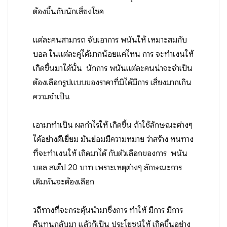
ต้องขึ้นกับนักเสี่ยงโชค
แต่ละคนสามารถ จับเอาการ พนันให้ เหมาะสมกับ
บอล ในแต่ละคู่ได้มากน้อยแค่ไหน การ จะทำเงินให้
เกิดขึ้นมาได้นั้น นักการ พนันแต่ละคนน่าจะจำเป็น
ต้องเลือกรูปแบบของราคาที่มิได้มีการ เสี่ยงมากเกิน
ความจำเป็น
เอามาทำเป็น ผลกำไรให้ เกิดขึ้น ถ้าใช้ลักษณะต่างๆ
ได้อย่างดีเยี่ยม มันย่อมมีความหมาย ว่าสร้าง หนทาง
ที่จะทำเงินให้ เกิดมาได้ กับตัวเลือกของการ พนัน
บอล สเต็ป 20 บาท เพราะเหตุต่างๆ ลักษณะการ
เดิมพันจะต้องเลือก
วิถีทางที่จะกระตุ้นนำมาซึ่งการ ทำให้ มีการ มีการ
คืนทุนกลับมา แล้วก็เป็น ประโยชน์ให้ เกิดขึ้นอย่าง