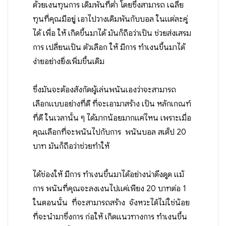
ด้วยเงินทุนการ เดิมพันที่ต่ำ โดยซึ่งสามารถ เฉลี่ย
ทุนที่คุณมีอยู่ เอาไปวางเดิมพันกับบอล ในแต่ละคู่
ได้ เพื่อ ให้ เกิดขึ้นมาได้ มันก็ถือว่าเป็น ช่วยส่งเสริม
การ เปลี่ยนเป็น ตัวเลือก ให้ มีการ ทำเงินขึ้นมาได้
ง่ายอย่างยิ่งเพิ่มขึ้นเดิม
ซึ่งมันจะต้องสังกัดผู้เล่นพนันเองว่าจะสามารถ
เลือกแบบอย่างที่ดี ที่จะเอามาสร้าง เป็น หลักเกณฑ์
ที่ดี ในเวลานั้น ๆ ได้มากน้อยมากแค่ไหน เพราะเมื่อ
คุณเลือกที่จะพนันไปกับการ พนันบอล สเต็ป 20
บาท มันก็ถือว่าช่วยทำให้
ได้ช่องให้ มีการ ทำเงินขึ้นมาได้อย่างน่าดึงดูด แม้
การ พนันที่คุณจะลงเงินไปแค่เพียง 20 บาทต่อ 1
ในตอนนั้น ที่จะสามารถสร้าง จังหวะได้ไม่ใช่น้อย
ที่จะนำมาซึ่งการ ก่อให้ เกิดแนวทางการ ทำเงินขึ้น