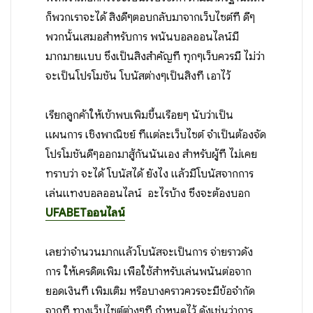
ก็พวกเราจะได้ สิ่งดีๆตอบกลับมาจากเว็บไซต์ที่ ดีๆ
พวกนั้นเสมอสำหรับการ พนันบอลออนไลน์มี
มากมายแบบ ซึ่งเป็นสิ่งสำคัญที่ ทุกๆเว็บควรมี ไม่ว่า
จะเป็นโปรโมชั่น โบนัสต่างๆเป็นสิ่งที่ เอาไว้
เรียกลูกค้าให้เข้าพบเพิ่มขึ้นเรื่อยๆ นับว่าเป็น
แผนการ เชิงพาณิชย์ ที่แต่ละเว็บไซต์ จำเป็นต้องจัด
โปรโมชั่นดีๆออกมาสู้กันนั่นเอง สำหรับผู้ที่ ไม่เคย
ทราบว่า จะได้ โบนัสได้ ยังไง แล้วมีโบนัสจากการ
เล่นแทงบอลออนไลน์ อะไรบ้าง ซึ่งจะต้องบอก
UFABETออนไลน์
เลยว่าจำนวนมากแล้วโบนัสจะเป็นการ จ่ายราวดัง
การ ให้เครดิตเพิ่ม เพื่อใช้สำหรับเล่นพนันต่อจาก
ยอดเงินที่ เพิ่มเติม หรือบางคราวควรจะมีข้อจำกัด
จากที่ ทางเว็บไซต์ต่างๆที่ กำหนดไว้ ดังเช่นว่าการ