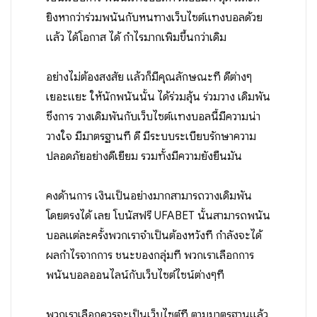
ยิ่งหากว่าร่วมพนันกับหนทางเว็บไซต์แทงบอลด้วย
แล้ว ได้โอกาส ได้ กำไรมากเพิ่มขึ้นกว่าเดิม
อย่างไม่ต้องสงสัย แล้วก็มีคุณลักษณะที่ ดีต่างๆ
เยอะแยะ ให้นักพนันนั้น ได้ร่วมลุ้น ร่วมวาง เดิมพัน
ซึ่งการ วางเดิมพันกับเว็บไซต์แทงบอลนี้มีความน่า
วางใจ มีมาตรฐานที่ ดี มีระบบระเบียบรักษาความ
ปลอดภัยอย่างดีเยี่ยม รวมทั้งมีความยั่งยืนมั่น
คงด้านการ เงินเป็นอย่างมากสามารถวางเดิมพัน
โดยตรงได้ เลย โบนัสฟรี UFABET นั้นสามารถพนัน
บอลแต่ละครั้งพวกเราจำเป็นต้องหวังที่ กำลังจะได้
ผลกำไรจากการ ชนะของกลุ่มที่ พวกเราเลือกการ
พนันบอลออนไลน์กับเว็บไซต์ไซน์ต่างๆที่
พวกเราเลือกควรจะเป็นเว็บไซต์ที่ ตามมาตรฐานแล้ว