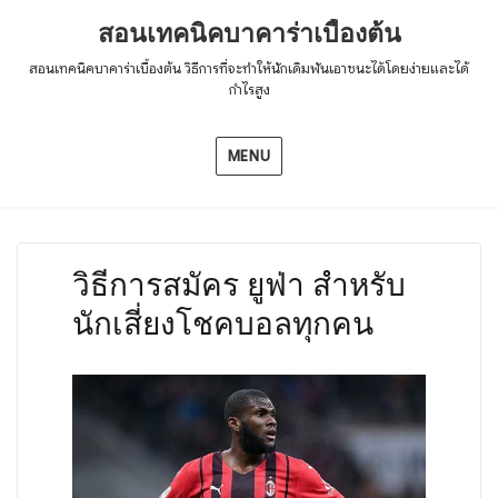
สอนเทคนิคบาคาร่าเบื้องต้น
สอนเทคนิคบาคาร่าเบื้องต้น วิธีการที่จะทำให้นักเดิมพันเอาชนะได้โดยง่ายและได้
กำไรสูง
MENU
วิธีการสมัคร ยูฟ่า สำหรับ
นักเสี่ยงโชคบอลทุกคน