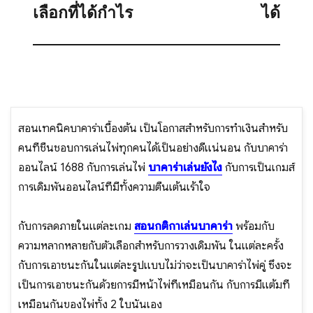
เลือกที่ได้กำไร
ได้
สอนเทคนิคบาคาร่าเบื้องต้น เป็นโอกาสสำหรับการทำเงินสำหรับ
คนที่ชื่นชอบการเล่นไพ่ทุกคนได้เป็นอย่างดีแน่นอน กับบาคาร่า
ออนไลน์ 1688 กับการเล่นไพ่
บาคาร่าเล่นยังไง
กับการเป็นเกมส์
การเดิมพันออนไลน์ที่มีทั้งความตื่นเต้นเร้าใจ
กับการลดภายในแต่ละเกม
สอนกติกาเล่นบาคาร่า
พร้อมกับ
ความหลากหลายกับตัวเลือกสำหรับการวางเดิมพัน ในแต่ละครั้ง
กับการเอาชนะกันในแต่ละรูปแบบไม่ว่าจะเป็นบาคาร่าไพ่คู่ ซึ่งจะ
เป็นการเอาชนะกันด้วยการมีหน้าไพ่ที่เหมือนกัน กับการมีแต้มที่
เหมือนกันของไพ่ทั้ง 2 ใบนั่นเอง