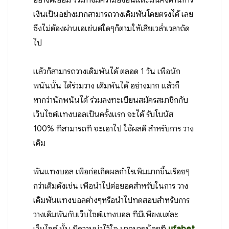
เงินเป็นอย่างมากสามารถวางเดิมพันโดยตรงได้ เลย
ซึ่งไม่ต้องผ่านเอเย่นต์ใดๆก็ตามให้เสียเวล่ำเวลาถัด
ไป
แล้วก็สามารถวางเดิมพันได้ ตลอด 1 วัน เพื่อนัก
พนันนั้น ได้ร่วมวาง เดิมพันได้ อย่างมาก แล้วก็
หากว่านักพนันได้ ร่วมลงทะเบียนสมัครสมาชิกกับ
เว็บไซต์แทงบอลเป็นครั้งแรก จะได้ รับโบนัส
100% ที่สามารถที่ จะเอาไป ใช้ผลดี สำหรับการ วาง
เดิม
พันแทงบอล เพื่อก่อเกิดผลกำไรเพิ่มมากขึ้นเรื่อยๆ
กว่าเดิมดังเช่น เพื่อนำไปต่อยอดสำหรับในการ วาง
เดิมพันแทงบอลต่างๆหรือนำไปทดสอบสำหรับการ
วางเดิมพันกับเว็บไซต์แทงบอล ที่มีเพียงแต่ละ
เว็บไซต์ นั้น มีความน่าไว้ใจ มากมายน้อยที่
ufabet