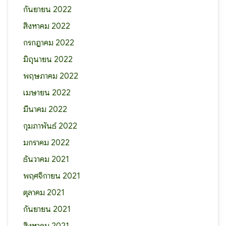
กันยายน 2022
สิงหาคม 2022
กรกฎาคม 2022
มิถุนายน 2022
พฤษภาคม 2022
เมษายน 2022
มีนาคม 2022
กุมภาพันธ์ 2022
มกราคม 2022
ธันวาคม 2021
พฤศจิกายน 2021
ตุลาคม 2021
กันยายน 2021
สิงหาคม 2021