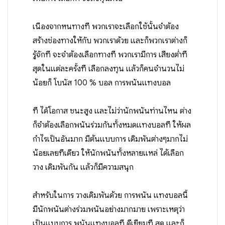
เนื่องจากหนทางที่ พวกเราจะเลือกใช้นั้นจำต้อง
สร้างช่องทางให้กับ พวกเราด้วย และก็พวกเราต่างก็
รู้จักที่ จะจำต้องเลือกทางที่ พวกเรามีการ เสี่ยงต่ำที่
สุดในแต่ละครั้งที่ เลือกลงทุน แล้วก็คนจำนวนไม่
น้อยก็ โบนัส 100 % บอล การพนันแทงบอล
ที่ ได้โอกาส ชนะสูง และไม่ว่านักพนันท่านไหน ต่าง
ก็จำต้องเลือกพนันร่วมกันทั้งหมดแทงบอลที่ ให้ผล
กำไรเป็นอันมาก มีต้นแบบการ เดิมพันต่างๆมากไม่
น้อยเลยทีเดียว ให้นักพนันทั้งหลายแหล่ ได้เลือก
วาง เดิมพันกัน แล้วก็มีความสนุก
สำหรับในการ วางเดิมพันด้วย การพนัน แทงบอลนี้
มีนักพนันต่างร่วมพนันอย่างมากมาย เพราะเหตุว่า
เป็นแบบการ พนันแทงบอลที่ ดีเยี่ยมที่ สุด และก็