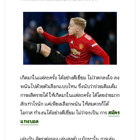
เกิดมาในแต่ละครั้ง ได้อย่างดีเยี่ยม ไม่ว่าตกลงใจ ลง
พนันไปด้วยตัวเลือกแบบไหน ซึ่งนับว่าช่วยเติมเต็ม
การผลิตรายได้ ให้เกิดมาในแต่ละครั้ง ได้โดยง่ายมาก
สักเท่าไรนัก แค่เพียงเลือกพนัน ให้สมควรก็ได้
โอกาส ทำเงินได้อย่างดีเยี่ยม ไม่ว่าจะเป็น การ
สมัคร
แทงบอล
เล่นกับ อัตราต่อรอง เล่นสูงต่ำ แม้กระนั้น การเล่น