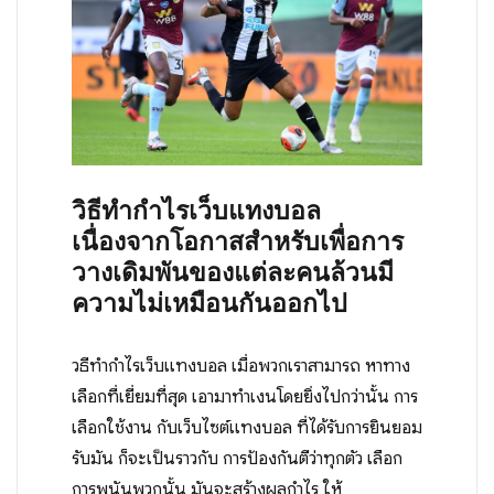
วิธีทำกำไรเว็บแทงบอล
เนื่องจากโอกาสสำหรับเพื่อการ
วางเดิมพันของแต่ละคนล้วนมี
ความไม่เหมือนกันออกไป
วิธีทำกำไรเว็บแทงบอล
เมื่อพวกเราสามารถ หาทาง
เลือกที่เยี่ยมที่สุด เอามาทำเงินโดยยิ่งไปกว่านั้น การ
เลือกใช้งาน กับเว็บไซต์แทงบอล ที่ได้รับการยินยอม
รับมัน ก็จะเป็นราวกับ การป้องกันตีว่าทุกตัว เลือก
การพนันพวกนั้น มันจะสร้างผลกำไร ให้