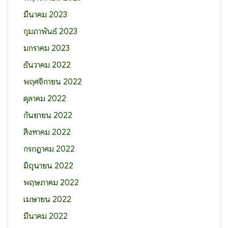
มีนาคม 2023
กุมภาพันธ์ 2023
มกราคม 2023
ธันวาคม 2022
พฤศจิกายน 2022
ตุลาคม 2022
กันยายน 2022
สิงหาคม 2022
กรกฎาคม 2022
มิถุนายน 2022
พฤษภาคม 2022
เมษายน 2022
มีนาคม 2022