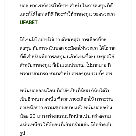
บอล พวกเราก็ควรมีวิถีทาง สำหรับในการลงทุนที่ดี
และก็ได้โอกาสที่ดี ที่จะทำให้การลงทุน ของพวกเรา
UFABET
ได้เงินใช้ อย่างไม่ยาก ด้วยเหตุว่า การเลือกที่จะ
ลงทุน กับการพนันบอล จะมีผลให้พวกเรา ได้โอกาส
ที่ดี สำหรับเพื่อการลงทุน แล้วก็เงินที่จะประยุกต์ใช้
สำหรับการลงทุน ก็เป็นเงินปริมาณ ไม่มากมาย ที่
พวกเราสามารถ หามาสำหรับการลงทุน รวมทั้ง การ
พนันบอลออนไลน์ ที่กำลังเป็นที่นิยม ก็นับได้ว่า
เป็นอีกหนทางหนึ่ง ที่พวกเราจะเลือกใช้ เพราะว่าน
อกเหนือจาก ความสบายสบายแล้ว พนันบอลอย่าง
น้อย 20 บาท สร้างสถานะที่หนักแน่น สร้างความ
แน่นเหนียว ให้กับคนที่เข้ามาร่วมเล่น ได้อย่างเต็ม
รูป