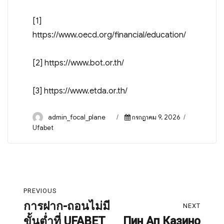
[1]
https://www.oecd.org/financial/education/
[2]
https://www.bot.or.th/
[3]
https://www.etda.or.th/
Author
Posted
Categorie
admin_focal_plane
กรกฎาคม 9, 2026
on
Ufabet
เมนู
PREVIOUS
นำทาง
การฝาก-ถอนไม่มี
Previous
NEXT
ขั้นต่ำที่ UFABET
Пин Ап Казино
post:
Next
เรื่อง