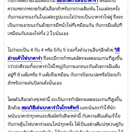
กับการลดภายในแต่ละเกม
สอนกติกาเล่นบาคาร่า
พร้อมกับ
ความหลากหลายกับตัวเลือกสำหรับการวางเดิมพัน ในแต่ละครั้ง
กับการเอาชนะกันในแต่ละรูปแบบไม่ว่าจะเป็นบาคาร่าไพ่คู่ ซึ่งจะ
เป็นการเอาชนะกันด้วยการมีหน้าไพ่ที่เหมือนกัน กับการมีแต้มที่
เหมือนกันของไพ่ทั้ง 2 ใบนั่นเอง
ไม่ว่าจะเป็น 4 กับ 4 หรือ 5กับ 5 รวมทั้งจำนวนอื่นๆอีกด้วย
วิธี
อ่านเค้าไพ่บาคาร่า
ซึ่งจะมีการกำหนดอัตราผลตอบแทนที่สูงขึ้น
กว่าปกติรวมทั้งบาคาร่าไพ่ใหญ่กับการเอาชนะกันด้วยการมีแต้ม
อยู่ที่ 8 แต้มหรือ 9 แต้มซึ่งเหมือน กับการป๊อกแปดหรือป๊อกเก้า
สำหรับการเล่นป๊อกเด้งนั้นเอง
โดยตัวเลือกต่างๆเหล่านี้ จะเป็นการทำอัตราผลตอบแทนที่สูงขึ้น
อีกด้วย
สอนวิธีเล่นบาคาร่าในโทรศัพท์
และนั่นจะทำให้นัก
พนันบาคาร่าทุกคนจะสัมผัสกับสิ่งเหล่านี้ กับความตื่นเต้นเร้าใจ
กับการลุ้นไพ่บาคาร่าออนไลน์ทุกครั้ง ได้เป็นอย่างดีแน่ๆควบคู่กับ