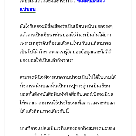
เพียงใดแล้วก็จะต้องกระทำตัว
ทีเด็ดบอล3ตัว
แน่นอน
ยังไงก็เลยจะมีชื่อเสียงว่าเป็นเซียนพนันบอลจริงๆ
แล้วการเป็นเซียนพนันบอลใช่ว่าจะเป็นกันได้ยาก
เพราะเหตุว่าอันที่จริงแล้วคนไหนกันแน่ก็สามารถ
เป็นไปได้ ถ้าหากพวกเรารู้จักมองข้อมูลและก็สถิติ
ของบอลให้เป็นแล้วก็พวกเรา
สามารถพินิจพิจารณาความน่าจะเป็นไปได้ในเกมได้
ทั้งการพนันบอลนั้นเป็นการปูทางสู่การเป็นเซียน
บอลทั้งยังหนังสือพิมพ์หรือสื่ออินเตอร์เน็ตจะมีผล
ให้พวกเราสามารถใช้ประโยชน์เพื่อการวิเคราะห์บอล
ได้ แล้วก็หนทางเดียวกันนี้
บางทีอาจแปลงเป็นเวทีแสดงออกถึงสมรรถนะของ