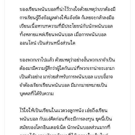
ของเซียนพนันบอลที่น่าไว้วางใจด้วยเหตุว่าเขาต้องมี
การเรียนรู้ถึงข้อมูลต่างให้แจ้งชัด ก็เลยจะกล้าลงมือ
เขียนเนื้อหาบทความที่มีประโยชน์กับนักพนันบอล
ทั้งหลายแหล่เซียนพนันบอล เมื่อการพนันบอล
ออนไลน์ เป็นส่วนหนึ่งส่วนใด
ของพวกเราไปแล้ว ด้วยเหตุว่าอย่างงั้นพวกเราจำเป็น
ต้องมามีความรู้สึกว่าผู้ใดกันแน่ที่พวกเราน่าจะเอามา
เป็นตัวอย่าง มาช่วยสำหรับการพนันบอล แบบงี้อาจ
จำต้องเรียกเซียนพนันบอล มีมากมายหมายเป็น
บุคคลที่ได้รับความ
ไว้ใจให้เป็นเซียนในแวดวงลูกหนัง เอ๋ยถึงเซียน
พนันบอล กับแง่คิดก่อนที่จะมีการลงทุน ยุคนี้เป็น
สมัยของโลกอินเตอร์เน็ต นักพนันบอลส่วนมากที่