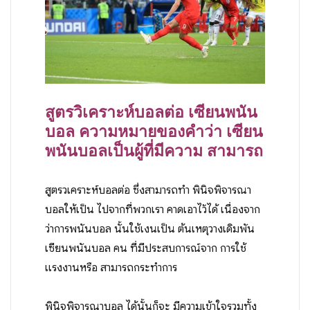
สูตรวิเคราะห์บอลต่อ เซียนพนัน
บอล ความหมายของคำว่า เซียน
พนันบอลเป็นผู้ที่มีความ สามารถ
สูตรวิเคราะห์บอลต่อ ซึ่งสามารถทำ พินิจพิจารณา
บอลให้เป็น ไปจากที่พวกเรา คาดเอาไว้ได้ เนื่องจาก
ว่าการพนันบอล นั้นใช้เงินเป็น ต้นเหตุวางเดิมพัน
เซียนพนันบอล คน ที่มีประสบการณ์จาก การใช้
แรงงานหรือ สามารถกระทำการ
พินิจพิจารณาบอล ได้นั้นก็จะ มีความเข้าใจรวมทั้ง