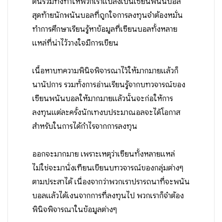
ตนรวมทั้งทำให้พวกเราแปลงเป็นเซียนพนันบอล
สุดท้ายนักพนันบอลที่ถูกใจการลงทุนจำต้องหมั่น
ทำการศึกษาเรียนรู้หาข้อมูลที่เซียนบอลทั้งหลาย
แหล่ที่น่าไว้วางใจมีการเขียน
เนื้อหาบทความพินิจพิจารณาไว้ให้มากมายแล้วก็
นานัปการ รวมทั้งการอ่านเรียนรู้จากบทวิจารณ์ของ
เซียนพนันบอลให้มากมายแล้วนั้นจะก่อให้การ
ลงทุนแต่ละครั้งนักเทงบประมาณอลจะได้โอกาส
สำหรับในการได้กำไรจากการลงทุน
ออกจะมากมาย เพราะเหตุว่าเซียนทั้งหลายแหล่
ไม่ใช่จะมานั่งเทียนเขียนบทวิจารณ์ของกลุ่มต่างๆ
ตามประสาได้ เนื่องจากว่าพวกเราปรารถนาที่จะพนัน
บอลแล้วได้เงินจากการที่ลงทุนไป พวกเราก็จำต้อง
พินิจพิจารณาในข้อมูลต่างๆ