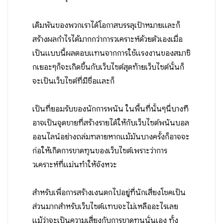
เดิมพันของพวกเราได้โอกาสบรรลุเป้าหมายและก็
สร้างผลกำไรได้มากกว่าการวิเคราะห์ด้วยตัวเองเมื่อ
เป็นแบบนี้ผลตอบแทนจากการใช้แรงงานของสมาชิ
กเยอะๆก็จะเกิดขึ้นกับเว็บไซต์สุดท้ายเว็บไซต์นั้นก็
จะเป็นเว็บไซต์ที่มีชื่อและก็
เป็นที่ยอมรับของนักการพนัน ในพื้นที่นั้นๆนี่บางที
อาจเป็นจุดขายที่สร้างรายได้ให้กับเว็บไซต์พนันบอล
ออนไลน์อย่างถล่มทลายหากแม้มันบางครั้งก็อาจจะ
ก่อให้เกิดการขาดทุนของเว็บไซต์เพราะว่าการ
วิเคราะห์ที่แม่นทำให้จังหวะ
สำหรับเพื่อการสร้างเงินตกไปอยู่ที่นักเสี่ยงโชคเป็น
ส่วนมากสำหรับเว็บไซต์แทบจะไม่เหลืออะไรเลย
แม้ว่าจะเป็นความเสี่ยงกับการขาดทุนนั่นเอง ทั้ง