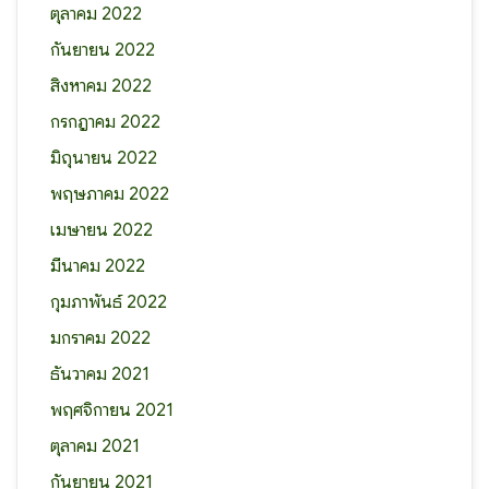
ตุลาคม 2022
กันยายน 2022
สิงหาคม 2022
กรกฎาคม 2022
มิถุนายน 2022
พฤษภาคม 2022
เมษายน 2022
มีนาคม 2022
กุมภาพันธ์ 2022
มกราคม 2022
ธันวาคม 2021
พฤศจิกายน 2021
ตุลาคม 2021
กันยายน 2021