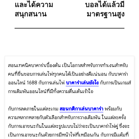
และได้ความ
บอลได้แล้วมี
สนุกสนาน
มาตรฐานสูง
สอนเทคนิคบาคาร่าเบื้องต้น เป็นโอกาสสำหรับการทำเงินสำหรับ
คนที่ชื่นชอบการเล่นไพ่ทุกคนได้เป็นอย่างดีแน่นอน กับบาคาร่า
ออนไลน์ 1688 กับการเล่นไพ่
บาคาร่าเล่นยังไง
กับการเป็นเกมส์
การเดิมพันออนไลน์ที่มีทั้งความตื่นเต้นเร้าใจ
กับการลดภายในแต่ละเกม
สอนกติกาเล่นบาคาร่า
พร้อมกับ
ความหลากหลายกับตัวเลือกสำหรับการวางเดิมพัน ในแต่ละครั้ง
กับการเอาชนะกันในแต่ละรูปแบบไม่ว่าจะเป็นบาคาร่าไพ่คู่ ซึ่งจะ
เป็นการเอาชนะกันด้วยการมีหน้าไพ่ที่เหมือนกัน กับการมีแต้มที่