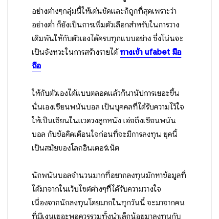
อย่างต่างๆกลุ่มนี้ให้เด่นชัดและก็ถูกที่สุดเพราะว่า
อย่างต่ำ ก็ยังเป็นการเพิ่มตัวเลือกสำหรับในการวาง
เดิมพันให้กับตัวเองได้ครบทุกแบบอย่าง ซึ่งโน่นจะ
เป็นจังหวะในการสร้างรายได้
ทางเข้า ufabet มือ
ถือ
ให้กับตัวเองได้แบบตลอดแล้วก็นานัปการเยอะขึ้น
นั่นเองเซียนพนันบอล เป็นบุคคลที่ได้รับความไว้ใจ
ให้เป็นเซียนในแวดวงลูกหนัง เอ่ยถึงเซียนพนัน
บอล กับข้อคิดเตือนใจก่อนที่จะมีการลงทุน ยุคนี้
เป็นสมัยของโลกอินเตอร์เน็ต
นักพนันบอลจำนวนมากที่อยากลงทุนมักหาข้อมูลที่
ได้มาจากในเว็บไซต์ต่างๆที่ได้รับความวางใจ
เนื่องจากนักลงทุนโดยมากในทุกวันนี้ จะมาจากคน
ที่มีเงินเยอะพอควรรวมทั้งนำเล็กน้อยมาลงทุนกับ