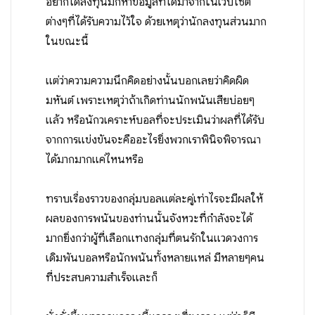
อยากได้ลงทุนมักหาข้อมูลที่ได้มาจากในเว็บไซต์
ต่างๆที่ได้รับความไว้ใจ ด้วยเหตุว่านักลงทุนส่วนมาก
ในขณะนี้
แต่ว่าความความนึกคิดอย่างนั้นบอกเลยว่าคิดผิด
มหันต์ เพราะเหตุว่าถ้าเกิดท่านนักพนันเสียบ่อยๆ
แล้ว หรือนักวิเคราะห์บอลที่จะประเมินว่าผลที่ได้รับ
จากการแข่งขันจะคืออะไรยิ่งพวกเราพินิจพิจารณา
ได้มากมากแค่ไหนหรือ
ทราบเรื่องราวของกลุ่มบอลแต่ละคู่เท่าไรจะมีผลให้
ผลของการพนันของท่านนั้นจังหวะที่กำลังจะได้
มากยิ่งกว่าผู้ที่เลือกแทงกลุ่มที่ตนรักในแวดวงการ
เดิมพันบอลหรือนักพนันทั้งหลายแหล่ มีหลายๆคน
ที่ประสบความสำเร็จและก็