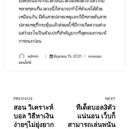
มั่งคั่งขึ้นมาจากแวดวงนี้แวดวงเสี่ยงดวง แต่ว่าก็มี
หลายๆคนที่แวดวงนี้ก็สามารถทำให้ย่ำแย่ได้ด้วย
เหมือนกัน มีต้นสายปลายเหตุและก็มีหลายต้นสาย
ปลายเหตุที่กระตุ้นแล้วส่งผลให้มีการเกิดความต่าง
แต่ว่าอะไรเป็นตัวแปรที่สำคัญมากที่สุดของการแพ้
การชนะก่อน
Author
Posted
Categories
admin
มิถุนายน 15, 2021
แทงบอล
on
ออนไลน์
เมนู
PREVIOUS
NEXT
นำทาง
สอน วิเคราะห์
ทีเด็ดบอล3ตัว
Previous
Next
บอล วิธีหาเงิน
แน่นอน เว็บก็
post:
post:
เรื่อง
ง่ายๆไม่ยุ่งยาก
สามารถเล่นพนัน