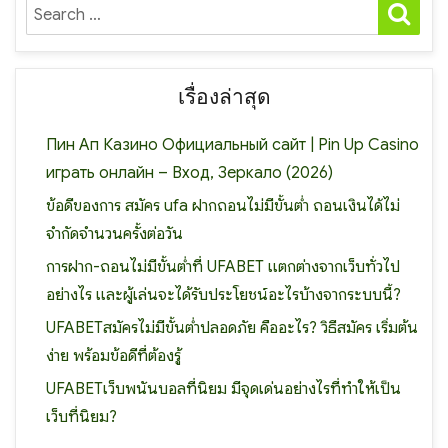
SE
Search
for:
เรื่องล่าสุด
Пин Ап Казино Официальный сайт | Pin Up Casino
играть онлайн – Вход, Зеркало (2026)
ข้อดีของการ สมัคร ufa ฝากถอนไม่มีขั้นต่ำ ถอนเงินได้ไม่
จำกัดจำนวนครั้งต่อวัน
การฝาก-ถอนไม่มีขั้นต่ำที่ UFABET แตกต่างจากเว็บทั่วไป
อย่างไร และผู้เล่นจะได้รับประโยชน์อะไรบ้างจากระบบนี้?
UFABETสมัครไม่มีขั้นต่ำปลอดภัย คืออะไร? วิธีสมัคร เริ่มต้น
ง่าย พร้อมข้อดีที่ต้องรู้
UFABETเว็บพนันบอลที่นิยม มีจุดเด่นอย่างไรที่ทำให้เป็น
เว็บที่นิยม?