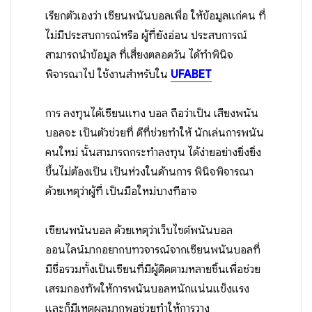
เรียกตัวเองว่า เซียนพนันบอลเพื่อ ให้ข้อมูลแก่คน ที่
ไม่มีประสบการณ์หรือ ผู้ที่ยังอ่อน ประสบการณ์
สามารถนำข้อมูล ที่เสี่ยงตลอดวัน ได้ทำพินิจ
พิจารณาไป ใช้งานสำหรับใน
UFABET
การ ลงทุนได้เซียนแทง บอล ถือว่าเป็น เสียงพนัน
บอลจะ เป็นตัวช่วยที่ ดีที่ช่วยทำให้ นักเล่นการพนัน
คนใหม่ นั้นสามารถกระทำลงทุน ได้ง่ายอย่างยิ่งยิ่ง
ขึ้นไม่ต้องเป็น เป็นห่วงในด้านการ พินิจพิจารณา
ด้วยเหตุว่าผู้ที่ เป็นมือใหม่บางทีอาจ
เซียนพนันบอล ด้วยเหตุว่าเว็บไซต์พนันบอล
ออนไลน์มากอยากบทวิจารณ์จากเซียนพนันบอลที่
มีชื่อรวมทั้งเป็นเซียนที่มีผู้ติดตามหลายชิ้นเพื่อช่วย
เสริมกองทัพให้การพนันบอลหนักแน่นแข็งแรง
และก็มีเหตุผลมากพอช่วยทำให้การวาง