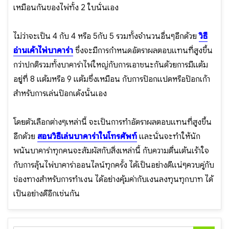
เหมือนกันของไพ่ทั้ง 2 ใบนั่นเอง
ไม่ว่าจะเป็น 4 กับ 4 หรือ 5กับ 5 รวมทั้งจำนวนอื่นๆอีกด้วย
วิธี
อ่านเค้าไพ่บาคาร่า
ซึ่งจะมีการกำหนดอัตราผลตอบแทนที่สูงขึ้น
กว่าปกติรวมทั้งบาคาร่าไพ่ใหญ่กับการเอาชนะกันด้วยการมีแต้ม
อยู่ที่ 8 แต้มหรือ 9 แต้มซึ่งเหมือน กับการป๊อกแปดหรือป๊อกเก้า
สำหรับการเล่นป๊อกเด้งนั้นเอง
โดยตัวเลือกต่างๆเหล่านี้ จะเป็นการทำอัตราผลตอบแทนที่สูงขึ้น
อีกด้วย
สอนวิธีเล่นบาคาร่าในโทรศัพท์
และนั่นจะทำให้นัก
พนันบาคาร่าทุกคนจะสัมผัสกับสิ่งเหล่านี้ กับความตื่นเต้นเร้าใจ
กับการลุ้นไพ่บาคาร่าออนไลน์ทุกครั้ง ได้เป็นอย่างดีแน่ๆควบคู่กับ
ช่องทางสำหรับการทำเงิน ได้อย่างคุ้มค่ากับเงินลงทุนทุกบาท ได้
เป็นอย่างดีอีกเช่นกัน