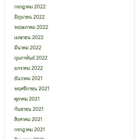
กรกฎาคม 2022
มิถุนายน 2022
พฤษภาคม 2022
เมษายน 2022
มีนาคม 2022
กุมภาพันธ์ 2022
มกราคม 2022
ธันวาคม 2021
พฤศจิกายน 2021
ตุลาคม 2021
กันยายน 2021
สิงหาคม 2021
กรกฎาคม 2021