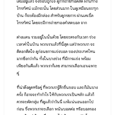
เดิมอยู่แล้ว จึงชอบถูกใจ ดูการถ่ายทอดสด ผ่านทาง
โทรทัศน์ แม้กระนั้น โดยส่วนมาก ในดูเหมือนจะทุก
บ้าน ก็จะต้องมีกล่อง สำหรับดูกรยการ ผ่านเคเบิ้ล
โทรทัศน์ โดยจะมีการถ่ายทองคำสดบอล จาก
ต่างแดน รวมอยู่ในนั้นด้วย โดยจะตรงกับเวลา ช่วง
เวลาค่ำในบ้าน พวกเราแล้วที่นี้สุด แต่ว่าพวกเรา จะ
ติดอกติดใจ ดูก่อนยการแข่งบอล ของประเทศไหน
มากยิ่งกว่ากัน ทั้งในบางช่วง ที่มีการแข่ง พร้อม
เพียงกันดีแล้ว พวกเราก็เลย สามารถเลือกเอาเฉพาะ
คู่
ที่น่าดึงดูดหรือคู่ ที่พวกเรารู้สึกชื่นชอบ และก็มันบาง
ครั้ง ก็อาจจะทำกำไร ให้กับพวกเราเป็นหลัก แล้วก็
ควรจะตัดกลุ่ม ที่ดูแล้วว่าวันนี่ แพ้แน่นอนออกไป
ก่อน ซึ่งพวกเราจะเลือก พนันบอลต่อ หรือบอลรอง