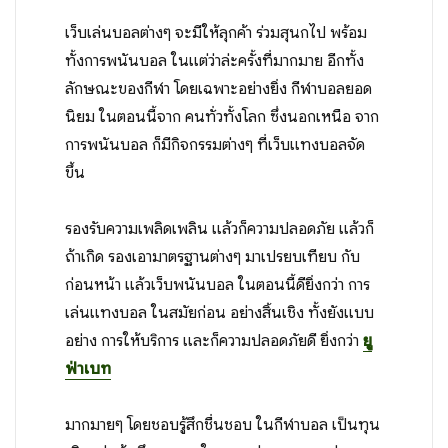
เว็บเล่นบอลต่างๆ จะมีให้ลุกค้า ร่วมสุนกไป พร้อม
ทั้งการพนันบอล ในแต่ว่าล่ะครั้งที่มากมาย อีกทั้ง
ลักษณะของกีฬา โดยเฉพาะอย่างยิ่ง กีฬาบอลยอด
นิยม ในตอนนี้จาก คนทั่วทั้งโลก ซึ่งนอกเหนือ จาก
การพนันบอล ก็มีกิจกรรมต่างๆ ที่เว็บแทงบอลจัด
ขึ้น
รองรับความเพลิดเพลิน แล้วก็ความปลอดภัย แล้วก็
ถ้าเกิด รองเอามาตรฐานต่างๆ มาเปรียบเทียบ กับ
ก่อนหน้า แล้วเว็บพนันบอล ในตอนนี้ดียิ่งกว่า การ
เล่นแทงบอล ในสมัยก่อน อย่างสิ้นเชิง ทั้งยังแบบ
อย่าง การให้บริการ และก็ความปลอดภัยดี ยิ่งกว่า
ยู
ฟ่าเบท
มากมายๆ โดยชอบรู้สึกชื่นชอบ ในกีฬาบอล เป็นทุน