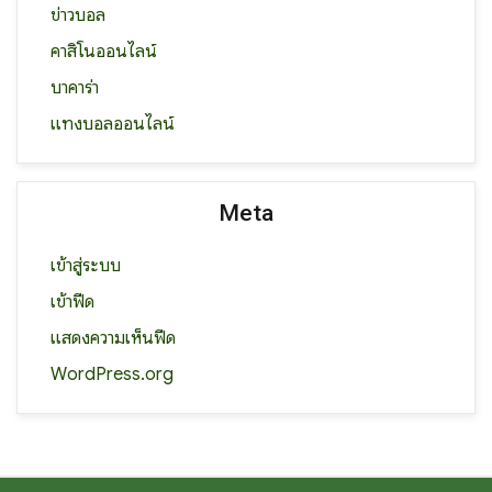
ข่าวบอล
คาสิโนออนไลน์
บาคาร่า
แทงบอลออนไลน์
Meta
เข้าสู่ระบบ
เข้าฟีด
แสดงความเห็นฟีด
WordPress.org