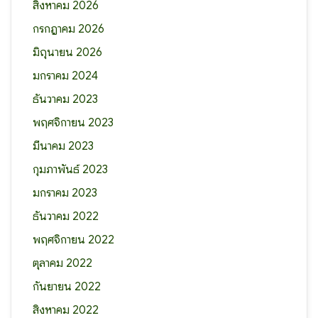
สิงหาคม 2026
กรกฎาคม 2026
มิถุนายน 2026
มกราคม 2024
ธันวาคม 2023
พฤศจิกายน 2023
มีนาคม 2023
กุมภาพันธ์ 2023
มกราคม 2023
ธันวาคม 2022
พฤศจิกายน 2022
ตุลาคม 2022
กันยายน 2022
สิงหาคม 2022