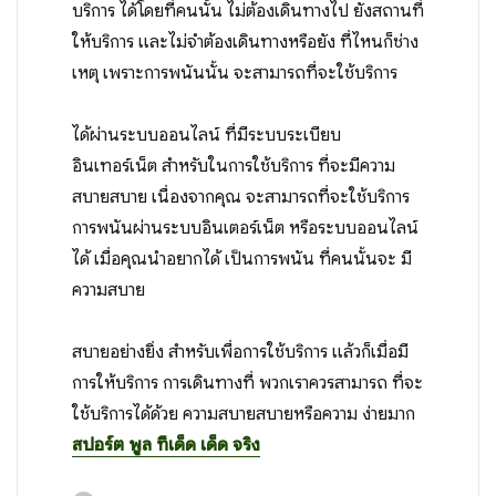
บริการ ได้โดยที่คนนั้น ไม่ต้องเดินทางไป ยังสถานที่
ให้บริการ และไม่จำต้องเดินทางหรือยัง ที่ไหนก็ช่าง
เหตุ เพราะการพนันนั้น จะสามารถที่จะใช้บริการ
ได้ผ่านระบบออนไลน์ ที่มีระบบระเบียบ
อินเทอร์เน็ต สำหรับในการใช้บริการ ที่จะมีความ
สบายสบาย เนื่องจากคุณ จะสามารถที่จะใช้บริการ
การพนันผ่านระบบอินเตอร์เน็ต หรือระบบออนไลน์
ได้ เมื่อคุณนำอยากได้ เป็นการพนัน ที่คนนั้นจะ มี
ความสบาย
สบายอย่างยิ่ง สำหรับเพื่อการใช้บริการ แล้วก็เมื่อมี
การให้บริการ การเดินทางที่ พวกเราควรสามารถ ที่จะ
ใช้บริการได้ด้วย ความสบายสบายหรือความ ง่ายมาก
สปอร์ต พูล ทีเด็ด เด็ด จริง