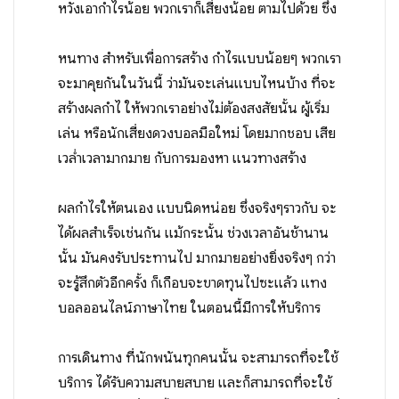
หวังเอากำไรน้อย พวกเราก็เสี่ยงน้อย ตามไปด้วย ซึ่ง
หนทาง สำหรับเพื่อการสร้าง กำไรแบบน้อยๆ พวกเรา
จะมาคุยกันในวันนี้ ว่ามันจะเล่นแบบไหนบ้าง ที่จะ
สร้างผลกำไ ให้พวกเราอย่างไม่ต้องสงสัยนั้น ผู้เริ่ม
เล่น หรือนักเสี่ยงดวงบอลมือใหม่ โดยมากชอบ เสีย
เวล่ำเวลามากมาย กับการมองหา แนวทางสร้าง
ผลกำไรให้ตนเอง แบบนิดหน่อย ซึ่งจริงๆราวกับ จะ
ได้ผลสำเร็จเช่นกัน แม้กระนั้น ช่วงเวลาอันช้านาน
นั้น มันคงรับประทานไป มากมายอย่างยิ่งจริงๆ กว่า
จะรู้สึกตัวอีกครั้ง ก็เกือบจะขาดทุนไปซะแล้ว แทง​
บอล​ออนไลน์​ภาษาไทย​ ในตอนนี้มีการให้บริการ
การเดินทาง ที่นักพนันทุกคนนั้น จะสามารถที่จะใช้
บริการ ได้รับความสบายสบาย และก็สามารถที่จะใช้