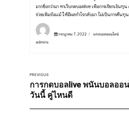
มากยิ่งกว่ามา
หาเว็บกดบอลlive
เพื่อการเรียกเงินทุน
ช่วยเพิ่มข้อแม้ ให้มีผลกำไรกลับมา ไม่เป็นการคืน
Posted
Categories
กรกฎาคม 7, 2022
แทงบอลออนไลน์
on
Author
admins
เมนู
PREVIOUS
นำทาง
การกดบอลlive พนันบอลออน
Previous
post:
เรื่อง
วันนี้ คู่ไหนดี