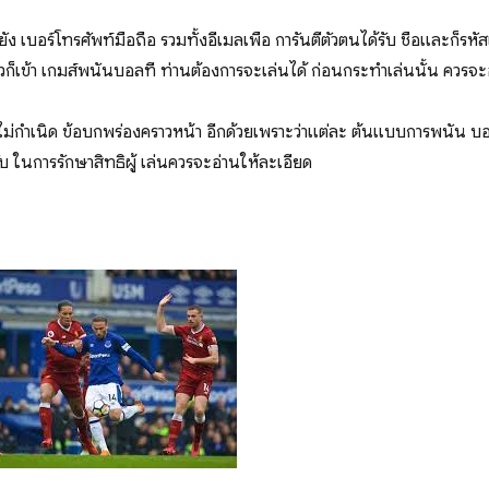
 เบอร์โทรศัพท์มือถือ รวมทั้งอีเมลเพื่อ การันตีตัวตนได้รับ ชื่อและก็รหัส
ล้วก็เข้า เกมส์พนันบอลที่ ท่านต้องการจะเล่นได้ ก่อนกระทำเล่นนั้น ควรจะ
นจะไม่กำเนิด ข้อบกพร่องคราวหน้า อีกด้วยเพราะว่าแต่ละ ต้นแบบการพนัน 
 ในการรักษาสิทธิผู้ เล่นควรจะอ่านให้ละเอียด