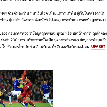
ร ด้วยตัวเองผ่าน หน้าเว็บไซต์ เพียงแต่ท่านทำไป สู่เว็บไซต์ต่อจากนั้น
อทำกดปุ่มเสร็จ ก็จะกระเด้งหน้าที่ ให้แด่คุณกระทำการ กรอกข้อมูลส่วนตัว
บรอง ก่อนกดสำรวจ ว่าข้อมูลถูกครบสมบูรณ์ หรือเปล่าถ้าหากว่า ถูกจำต้อง
่างต่ำ 200 บาท แล้วต่อจากนั้นเมื่อ บุคลากรพิจารณา ข้อมูลการโอนแล้ว
ัสไป ยังเบอร์โทรศัพท์ เคลื่อนที่รวมทั้ง อีเมลเพื่อรับรองตัวตน
UFABET