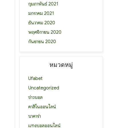
กุมภาพันธ์ 2021
มกราคม 2021
ธันวาคม 2020
พฤศจิกายน 2020
กันยายน 2020
หมวดหมู่
Ufabet
Uncategorized
ข่าวบอล
คาสิโนออนไลน์
บาคาร่า
แทงบอลออนไลน์