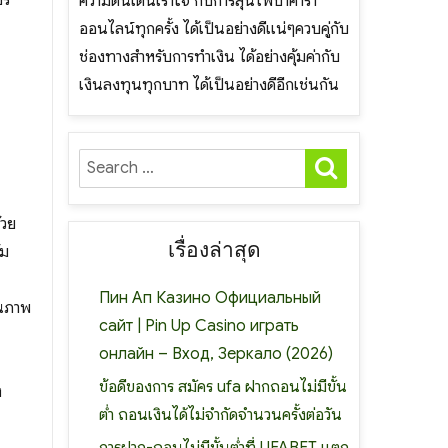
ความตื่นเต้นเร้าใจ กับการลุ้นไพ่บาคาร่า
ออนไลน์ทุกครั้ง ได้เป็นอย่างดีแน่ๆควบคู่กับ
ช่องทางสำหรับการทำเงิน ได้อย่างคุ้มค่ากับ
เงินลงทุนทุกบาท ได้เป็นอย่างดีอีกเช่นกัน
SEARCH
Search
for:
้วย
เรื่องล่าสุด
้ม
Пин Ап Казино Официальный
ุณภาพ
сайт | Pin Up Casino играть
онлайн – Вход, Зеркало (2026)
ข้อดีของการ สมัคร ufa ฝากถอนไม่มีขั้น
ง
ต่ำ ถอนเงินได้ไม่จำกัดจำนวนครั้งต่อวัน