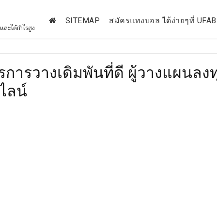
SITEMAP
สมัครแทงบอล ได้ง่ายๆที่ UFA
ยและได้กำไรสูง
รการวางเดิมพันที่ดี ผู้วางแผนลงท
นไลน์