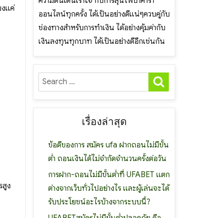
ความตื่นเต้นเร้าใจ กับการลุ้นไพ่บาคาร่า
ยงแค่
ออนไลน์ทุกครั้ง ได้เป็นอย่างดีแน่ๆควบคู่กับ
ช่องทางสำหรับการทำเงิน ได้อย่างคุ้มค่ากับ
เงินลงทุนทุกบาท ได้เป็นอย่างดีอีกเช่นกัน
SEARCH
Search
for:
เรื่องล่าสุด
ข้อดีของการ สมัคร ufa ฝากถอนไม่มีขั้น
ต่ำ ถอนเงินได้ไม่จำกัดจำนวนครั้งต่อวัน
การฝาก-ถอนไม่มีขั้นต่ำที่ UFABET แตก
รสูง
ต่างจากเว็บทั่วไปอย่างไร และผู้เล่นจะได้
รับประโยชน์อะไรบ้างจากระบบนี้?