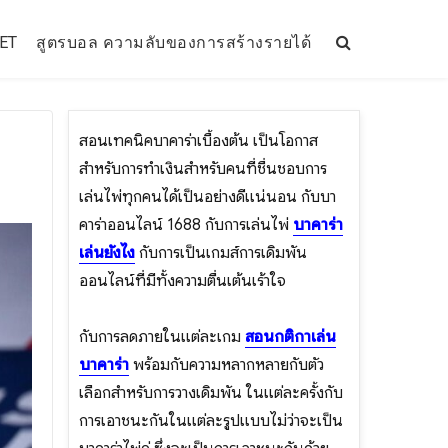
BET
สูตรบอล ความลับของการสร้างรายได้
สอนเทคนิคบาคาร่าเบื้องต้น เป็นโอกาส
สำหรับการทำเงินสำหรับคนที่ชื่นชอบการ
เล่นไพ่ทุกคนได้เป็นอย่างดีแน่นอน กับบา
คาร่าออนไลน์ 1688 กับการเล่นไพ่
บาคาร่า
เล่นยังไง
กับการเป็นเกมส์การเดิมพัน
ออนไลน์ที่มีทั้งความตื่นเต้นเร้าใจ
กับการลดภายในแต่ละเกม
สอนกติกาเล่น
บาคาร่า
พร้อมกับความหลากหลายกับตัว
เลือกสำหรับการวางเดิมพัน ในแต่ละครั้งกับ
การเอาชนะกันในแต่ละรูปแบบไม่ว่าจะเป็น