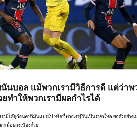
พนันบอล แม้พวกเรามีวิธีการดี แต่ว่าพ
ช่วยทำให้พวกเรามีผลกำไรได้
กเรามิได้ดูก่อนคาที่มันแปรไป หรือที่พวกเรารู้กันเป็นราคาไหล ยกตัวอย่างเ
บลดน้อยลงเนื่องด้วย