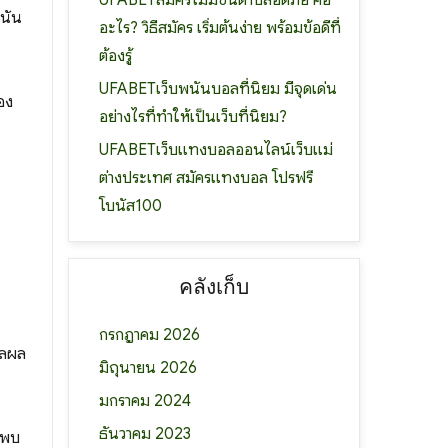
UFABETสมัครไม่มีขั้นต่ำปลอดภัย คือ
พนัน
อะไร? วิธีสมัคร เริ่มต้นง่าย พร้อมข้อดีที่
ต้องรู้
UFABETเว็บพนันบอลที่นิยม มีจุดเด่น
ของ
อย่างไรที่ทำให้เป็นเว็บที่นิยม?
UFABETเว็บแทงบอลออนไลน์เว็บแม่
ต่างประเทศ สมัครแทงบอล โปรฟรี
โบนัส100
คลังเก็บ
กรกฎาคม 2026
ผลผล
มิถุนายน 2026
มกราคม 2024
ธันวาคม 2023
จะพบ