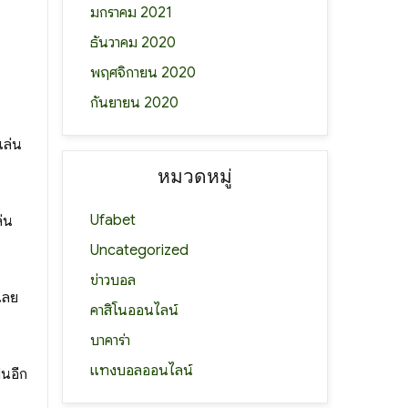
มกราคม 2021
ธันวาคม 2020
พฤศจิกายน 2020
กันยายน 2020
เล่น
หมวดหมู่
Ufabet
ล่น
Uncategorized
ข่าวบอล
ยเลย
คาสิโนออนไลน์
บาคาร่า
แทงบอลออนไลน์
็นอีก