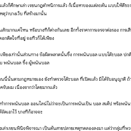
ูลแล้วก็ศึกษาเล่า เรียนกฎตำหนิการแล้ว ก็เนื้อหาของแต่ละต้น แบบให้ดีซะ
่าบางเว็บ ที่สร้างมานั้น
สักมากแค่ไหน หรือบางทีก็ต่างกันเลย อีกทั้งราคาการเจรจาต่อรอง การเส
ิดอกติดใจที่อยู่ จอทีวีก็ได้เพียง
เพียงเท่านั้นส่วนทาง ข้อผิดพลาดนั้นซึ้ง การพนันบอล แบบโต๊ะบอล ปกติ
ับ พนันบอล ซึ้ง ผู้พนันบอล
ี้นั้นตามกฎหมายเอง ยังทำตรวจโต๊ะบอล ที่เปิดแล้ว มิได้รับอนุญาติ ถ้าผ
นครับผม เนื่องจากว่าโดยมากแล้ว
้ที่ทำการพนันบอล ออนไลน์ไม่ว่าจะเป็นการพนันเป็น บอล สเต็ป หรือพนั
้จัดเอาไว้ บางทีก็อาจจะ
องเล่าเรียนพินิจพิจารณา เป็นต้นสายปลายเหตุทดลองลงมา แต่ว่ากลุ่มที่พว