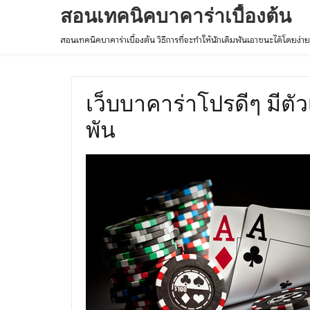
สอนเทคนิคบาคาร่าเบื้องต้น
สอนเทคนิคบาคาร่าเบื้องต้น วิธีการที่จะทำให้นักเดิมพันเอาชนะได้โดยง่า
เว็บบาคาร่าโปรดีๆ มีต
พัน