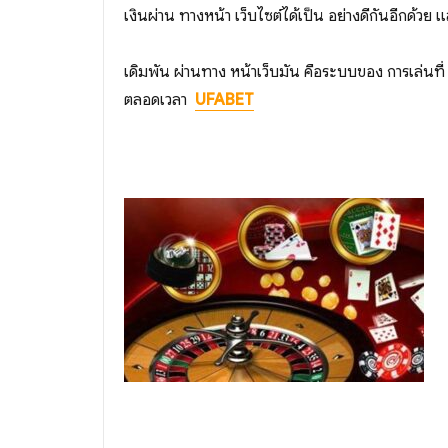
เงินผ่าน ทางหน้า เว็บไซต์ได้เป็น อย่างดีกันอีกด้วย แ
เดิมพัน ผ่านทาง หน้าเว็บมัน คือระบบของ การเล่นที่ ท
ตลอดเวลา
UFABET