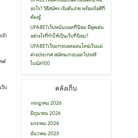
UFABETสมัครไม่มีขั้นต่ำปลอดภัย คือ
อะไร? วิธีสมัคร เริ่มต้นง่าย พร้อมข้อดีที่
ต้องรู้
UFABETเว็บพนันบอลที่นิยม มีจุดเด่น
เข้า
อย่างไรที่ทำให้เป็นเว็บที่นิยม?
UFABETเว็บแทงบอลออนไลน์เว็บแม่
ต่างประเทศ สมัครแทงบอล โปรฟรี
ซต์
โบนัส100
เว็บ
คลังเก็บ
กรกฎาคม 2026
มิถุนายน 2026
มกราคม 2024
ธันวาคม 2023