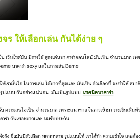
ร ให้เลือกเล่น กันได้ง่าย ๆ
 เว็บไซต์มัน มีการใช้
สูตรเล่นบา คาร่าออนไลน์
มันเป็น จำนวนมาก เพรา
Game บาคาร่า sexy แต่ในการเล่นGame
ให้เรามั่นใจ ในการเล่น ได้มากที่สุดและ มันเป็น ตัวเลือกที่ จะทำให้ สมาช
ทุกรูปแบบ กันอย่างแน่นอน
มันเป็นรูปแบบ
เทคนิคบาคาร่า
รับ ความสนใจเป็น จำนวนมาก เพราะแนวทาง ในการเข้ามา วางเงินเดิมพัน 
บาคาร่า กันเยอะมากและ ผมรับประกัน
ด้จริง
ซึ่งมันมีตัวเลือก หลากหลาย รูปแบบให้ เราได้ทำ ความเข้าใจ เลยต้อง