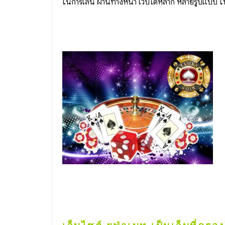
ในการเล่น ผ่านทางหน้า เว็บได้หลาก หลายรูปแบบ ใ