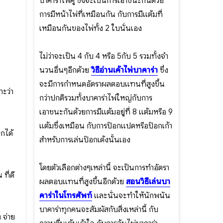
บาคาร่าไพ่คู่ ซึ่งจะเป็นการเอาชนะกันด้วย
การมีหน้าไพ่ที่เหมือนกัน กับการมีแต้มที่
เหมือนกันของไพ่ทั้ง 2 ใบนั่นเอง
ไม่ว่าจะเป็น 4 กับ 4 หรือ 5กับ 5 รวมทั้งจำ
นวนอื่นๆอีกด้วย
วิธีอ่านเค้าไพ่บาคาร่า
ซึ่ง
จะมีการกำหนดอัตราผลตอบแทนที่สูงขึ้น
ะว่า
กว่าปกติรวมทั้งบาคาร่าไพ่ใหญ่กับการ
เอาชนะกันด้วยการมีแต้มอยู่ที่ 8 แต้มหรือ 9
แต้มซึ่งเหมือน กับการป๊อกแปดหรือป๊อกเก้า
ิกได้
สำหรับการเล่นป๊อกเด้งนั้นเอง
โดยตัวเลือกต่างๆเหล่านี้ จะเป็นการทำอัตรา
ที่ดี
ผลตอบแทนที่สูงขึ้นอีกด้วย
สอนวิธีเล่นบา
คาร่าในโทรศัพท์
และนั่นจะทำให้นักพนัน
บาคาร่าทุกคนจะสัมผัสกับสิ่งเหล่านี้ กับ
 จ่าย