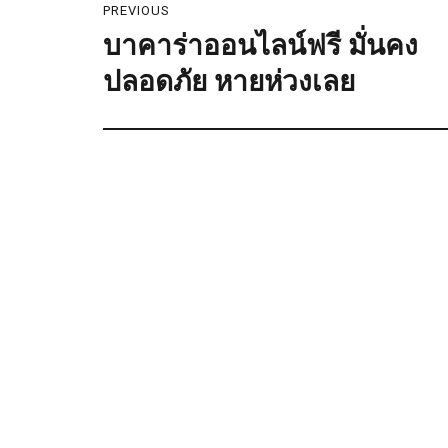
PREVIOUS
นำทาง
บาคาร่าออนไลน์ฟรี มั่นคง
Previous
post:
เรื่อง
ปลอดภัย หายห่วงเลย