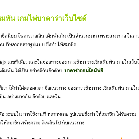
มพัน เกมไพ่บาคาร่าเว็บไซด์
 สมาชิกนิยม ในการวางเงิน เดิมพันกัน เป็นจำนวนมาก เพราะแนวทาง ในการ
าน ที่หลากหลายรูปแบบ ซึ่งทำ ให้สมาชิก
ที่สุด เลยทีเดียว และในช่องทางของ การเข้ามา วางเงินเดิมพัน ภายในเว็บไ
ินเดิมพัน ได้เป็น อย่างดีกันอีกด้วย
บาคาร่าออนไลน์ฟรี
ห้เรา ได้ทำได้ตลอดเวลา ซึ่งแนวทาง ของการ เข้ามาวาง เงินเดิมพัน ภายใน
ได้เป็น อย่างมากกัน อีกด้วย และใน
คือ ระบบใน การใช้งานที่ หลากหลาย รูปแบบซึ่งทำ ให้สมาชิก ได้รับความ
ทำให้สมาชิก สร้างความ ก็เพลินไป กับแนวทาง