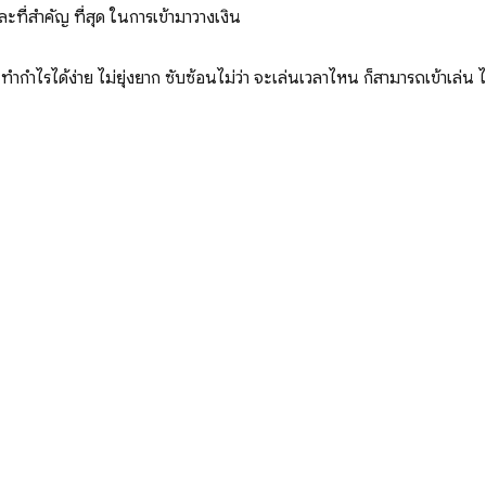
ละที่สำคัญ ที่สุด ในการเข้ามาวางเงิน
ำกำไรได้ง่าย ไม่ยุ่งยาก ซับซ้อนไม่ว่า จะเล่นเวลาไหน ก็สามารถเข้าเล่น ไ