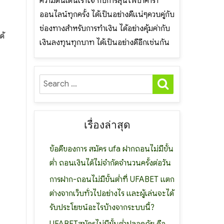
ความตื่นเต้นเร้าใจ กับการลุ้นไพ่บาคาร่า
ออนไลน์ทุกครั้ง ได้เป็นอย่างดีแน่ๆควบคู่กับ
ช่องทางสำหรับการทำเงิน ได้อย่างคุ้มค่ากับ
ด้
เงินลงทุนทุกบาท ได้เป็นอย่างดีอีกเช่นกัน
SEARCH
Search
for:
เรื่องล่าสุด
ข้อดีของการ สมัคร ufa ฝากถอนไม่มีขั้น
ต่ำ ถอนเงินได้ไม่จำกัดจำนวนครั้งต่อวัน
การฝาก-ถอนไม่มีขั้นต่ำที่ UFABET แตก
ต่างจากเว็บทั่วไปอย่างไร และผู้เล่นจะได้
รับประโยชน์อะไรบ้างจากระบบนี้?