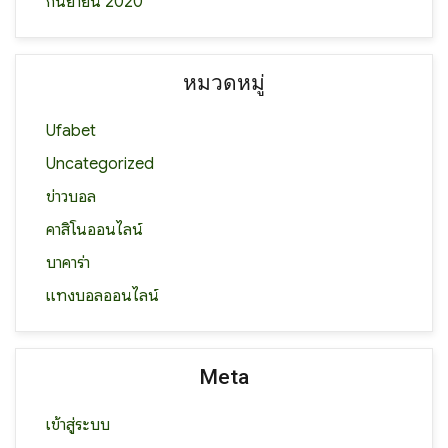
กันยายน 2020
หมวดหมู่
Ufabet
Uncategorized
ข่าวบอล
คาสิโนออนไลน์
บาคาร่า
แทงบอลออนไลน์
Meta
เข้าสู่ระบบ