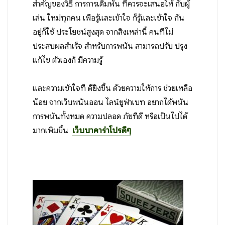
สำคัญของวิธี การการเดิมพัน ที่ควรจะเสนอให้ กับผู้
เล่น ใหม่ทุกคน เพื่อรู้และเข้าใจ ก็รู้และเข้าใจ กัน
อยู่ก็ใช้ ประโยชน์สูงสุด จากสิ่งเหล่านี้ คนที่ไม่
ประสบผลสำเร็จ สำหรับการพนัน สามารถปรับ ปรุง
แก้ไข ตัวเองก็ มีความรู้
และความเข้าใจที่ ดียิ่งขึ้น ด้วยความให้การ ช่วยเหลือ
น้อย จากเว็บพนันออน ไลน์ยูฟ่าเบท อยากได้พนัน
การพนันทั้งหมด ความปลอด ภัยที่ดี หรือเป็นไปได้
มากเพิ่มขึ้น
เว็บบาคาร่าโปรดีๆ