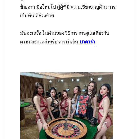
ย้ายจาก มือใหม่ไป สู่ผู้ที่มี ความเชี่ยวชาญด้าน การ
เดิมพัน ก็ช่วงท้าย
มันจะเสร็จ ในด้านของ วิธีการ การดูแลเกี่ยวกับ
ความ สะดวกสำหรับ การทำเงิน
บาคาร่า