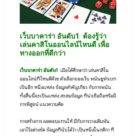
เว็บบาคาร่า อันดับ1 ต้องรู้ว่า
เล่นคาสิโนออนไลน์ไหนดี เพื่อ
ทางออกที่ดีกว่า
เว็บบาคาร่า อันดับ1
เมื่อได้ศึกษาว่า
เล่นคาสิโน
ออนไลน์ที่ไหนดี
ด้วย ตัวเลือกของเว็บ พนันยูฟ่าเบท
เป็นอีก หนึ่งแหล่ง ข้อมูลสำคัญเกี่ยว กับการพนัน
ทั้งสิ้นนี้จะเป็นแหล่ง สะสมข้อมูล ที่น่าเชื่อถือหรือมี
การพิสูจน์ แนวความคิด
การสร้างการ ผลตอบแทนให้ มีกับการวางเดิมพัน
เอาไว้อย่างชัด ข้อมูลที่นับได้ว่า เป็นหนึ่งในกติกา ที่