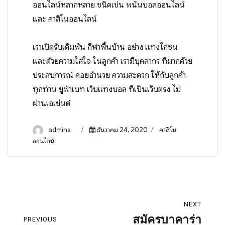
ออนไลน์หลากหลาย ชนิดเช่น พนันบอลออนไลน์
และ คาสิโนออนไลน์
เราเปิดรับเดิมพัน กีฬาพื้นบ้าน อย่าง แทงไก่ชน
และด้วยความใส่ใจ ในลูกค้า เรามีบุคลากร ที่มากด้วย
ประสบการณ์ คอยอำนวย ความสะดวก ให้กับลูกค้า
ทุกท่าน ยูฟ่าเบท เว็บแทงบอล ที่เป็นเว็บตรง ไม่
ผ่านเอเย่นต์
Author
Posted
Categories
admins
ธันวาคม 24, 2020
คาสิโน
on
ออนไลน์
เมนู
NEXT
นำทาง
สมัครบาคาร่า
Next
PREVIOUS