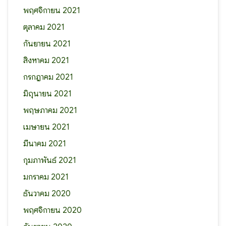
พฤศจิกายน 2021
ตุลาคม 2021
กันยายน 2021
สิงหาคม 2021
กรกฎาคม 2021
มิถุนายน 2021
พฤษภาคม 2021
เมษายน 2021
มีนาคม 2021
กุมภาพันธ์ 2021
มกราคม 2021
ธันวาคม 2020
พฤศจิกายน 2020