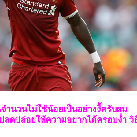
จำนวนไม่ใช้น้อยเป็นอย่างงี้ครับผม
 ปลดปล่อยให้ความอยากได้ครอบง่ำ วิธี