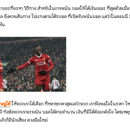
บจะที่จะหา วิถีทาง สำหรับในการพนัน บอลให้ได้เงินเยอะ ที่สุดด้วยเมื่
ล จึงควรเดินทาง ไปแทงตามโต๊ะบอล ที่เปิดรับพนันบอล แต่ว่าในตอนนี้ 
พัน
ยูได้
ให้พวกเราได้เลือก ที่หลายราคาสุดแต่ว่าพวก เราพึงพอใจในราคา ไ
ี ทั้งยังพวกเราจะพนัน บอลได้ตามจำนวน เงินที่มีได้ตั้งอกตั้งใจ โดยเหตุน
้วก็มีนักเสี่ยง ดวงมือใหม่