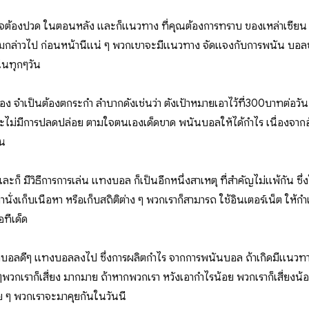
อาจต้องปวด ในตอนหลัง และก็แนวทาง ที่คุณต้องการทราบ ของเหล่าเซียน
มกล่าวไป ก่อนหน้านี้แน่ ๆ พวกเขาจะมีแนวทาง จัดแจงกับการพนัน บอ
ในทุกๆวัน
อง จำเป็นต้องตกระกำ ลำบากดังเช่นว่า ตั้งเป้าหมายเอาไว้ที่300บาทต่อวัน 
ะไม่มีการปลดปล่อย ตามใจตนเองเด็ดขาด พนันบอลให้ได้กำไร เนื่องจากอั
็น
ก็ มีวิธีการการเล่น แทงบอล ก็เป็นอีกหนึ่งสาเหตุ ที่สำคัญไม่แพ้กัน ซึ่
่งเก็บเนื้อหา หรือเก็บสถิติต่าง ๆ พวกเราก็สามารถ ใช้อินเตอร์เน็ต ให้กำ
อทีเด็ด
ว็บบอลดีๆ แทงบอลลงไป ซึ่งการผลิตกำไร จากการพนันบอล ถ้าเกิดมีแนวท
วกเราก็เสี่ยง มากมาย ถ้าหากพวกเรา หวังเอากำไรน้อย พวกเราก็เสี่ยงน้
ย ๆ พวกเราจะมาคุยกันในวันนี้