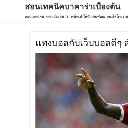
สอนเทคนิคบาคาร่าเบื้องต้น
สอนเทคนิคบาคาร่าเบื้องต้น วิธีการที่จะทำให้นักเดิมพันเอาชนะได้โดยง่า
แทงบอลกับเว็บบอลดีๆ ส