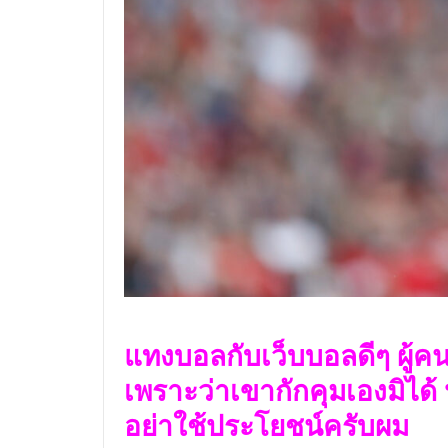
แทงบอลกับเว็บบอลดีๆ ผู้คน
เพราะว่าเขากักคุมเองมิได้
อย่าใช้ประโยชน์ครับผม