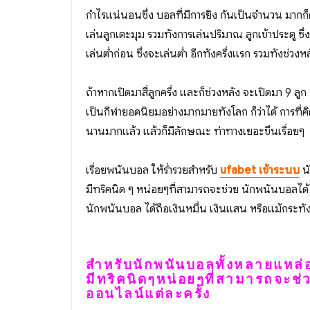
กำไรแน่นอนซึ่ง บอลที่มีการยิง กันเป็นจำนวน มากก็คื
เล่นลูกเตะมุม รวมทั้งการเล่นปริมาณ ลูกเข้าประตู ซึ่ง
เล่นต่ำก่อน ซึ่งจะเล่นต่ำ อีกทั้งครึ่งแรก รวมทั้งช่วงห
ถ้าหากเปิดมาสี่ลูกครึ่ง และก็ช่วงหลัง จะเปิดมา 9 ลูก
เป็นกีฬายอดนิยมอย่างมากมายทั้งโลก ก็ว่าได้ การที่ค
นานมากแล้ว แล้วก็มีลักษณะ ท่าทางเยอะขึ้นเรื่อยๆ
เรื่อยพนันบอล ให้ร่ำรวยสำหรับ
ufabet เข้าระบบ
นั
มีทริคนิด ๆ หน่อยๆที่สามารถจะช่วย นักพนันบอลไ
นักพนันบอล ได้ถือเงินหมื่น เงินแสน หรือแม้กระทั้
สำหรับนักพนันบอลทั้งหลายแหล่อาจ
มีทริคนิดๆหน่อยๆที่สามารถจะช่
ออนไลน์แต่ละครั้ง