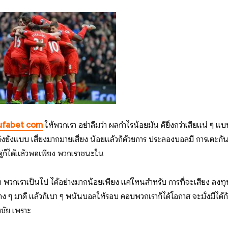
fabet com
ให้พวกเรา อย่าลืมว่า ผลกำไรน้อยมัน ดียิ่งกว่าเสียแน่ ๆ แ
ีทั้งยังแบบ เสี่ยงมากมายเสี่ยง น้อยแล้วก็ด้วยการ ประลองบอลมี การเตะกั
ู่ก็ได้แล้วพอเพียง พวกเราชนะใน
่า พวกเราเป็นไป ได้อย่างมากน้อยเพียง แค่ไหนสำหรับ การที่จะเสียง ลงทุ
่าง ๆ มาดี แล้วก็เบา ๆ พนันบอลให้รอบ คอบพวกเราก็ได้โอกาส จะมั่งมีได้ก
ชัย เพราะ