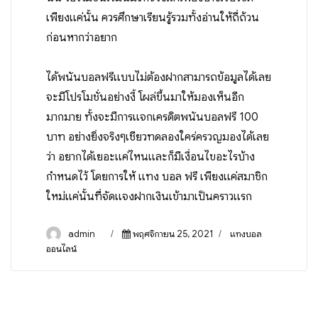
เพียงแค่นั้น ควรศึกษาเรียนรู้รวมทั้งอ่านให้ถี่ถ้วน
ก่อนหากว่าอยาก
ได้พนันบอลฟรีแบบไม่ต้องฝากสามารถข้อมูลได้เลย
จะมีโปรโมชั่นอย่างงี้ โผล่ขึ้นมาให้มองเห็นอีก
มากมาย ทั้งจะมีการแจกเครดิตพนันบอลฟรี 100
บาท อย่างยิ่งจริงๆเชียวทดลองใคร่ครวญมองได้เลย
ว่า อยากได้เยอะแค่ไหนและก็มีเงื่อนไขอะไรบ้าง
กำหนดไว้ โดยการให้ แทง บอล ฟรี เพียงแค่สมาชิก
ใหม่แค่นั้นที่จัดแจงฝากเงินเข้ามาเป็นคราวแรก
Author
Posted
Categories
admin
พฤศจิกายน 25, 2021
แทงบอล
on
ออนไลน์