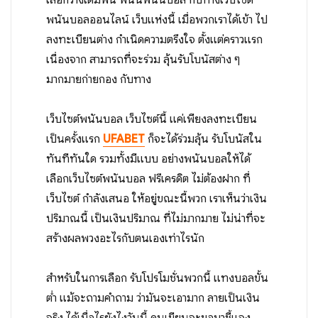
พนันบอลออนไลน์ เว็บแห่งนี้ เมื่อพวกเราได้เข้า ไป
ลงทะเบียนต่าง กำเนิดความตรึงใจ ตั้งแต่คราวแรก
เนื่องจาก สามารถที่จะร่วม ลุ้นรับโบนัสต่าง ๆ
มากมายก่ายกอง กับทาง
เว็บไซต์พนันบอล เว็บไซต์นี้ แค่เพียงลงทะเบียน
เป็นครั้งแรก
UFABET
ก็จะได้ร่วมลุ้น รับโบนัสใน
ทันทีทันใด รวมทั้งมีแบบ อย่างพนันบอลให้ได้
เลือกเว็บไซต์พนันบอล ฟรีเครดิต ไม่ต้องฝาก ที่
เว็บไซต์ กำลังเสนอ ให้อยู่ขณะนี้พวก เราเห็นว่าเงิน
ปริมาณนี้ เป็นเงินปริมาณ ที่ไม่มากมาย ไม่น่าที่จะ
สร้างผลพวงอะไรกับตนเองเท่าไรนัก
สำหรับในการเลือก รับโปรโมชั่นพวกนี้ แทงบอลขั้น
ต่ำ แม้จะถามคำถาม ว่ามันจะเอามาก ลายเป็นเงิน
จริง ได้เมื่อไรยังไงวันนี้ คนเขียนจะขอมาชี้แจง