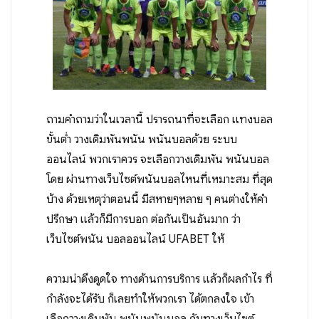
ถามคำถามว่าในเวลานี้ ปรารถนาที่จะเลือก แทงบอล
ขั้นต่ำ วางเดิมพันพนัน พนันบอลด้วย ระบบ
ออนไลน์ พวกเราควร จะเลือกวางเดิมพัน พนันบอล
โดย ผ่านทางเว็บไซต์พนันบอลไหนที่เหมาะสม ที่สุด
บ้าง ด้วยเหตุว่าตอนนี้ มีสหายๆหลาย ๆ คนต่างให้คำ
ปรึกษา แล้วก็มีการบอก ต่อกันเป็นอันมาก ว่า
เว็บไซต์พนัน บอลออนไลน์ UFABET ให้
ความน่าดึงดูดใจ ทางด้านการบริการ แล้วก็ผลกำไร ที่
กำลังจะได้รับ ก็เลยทำให้พวกเรา ได้ตกลงใจ เข้า
เลือกวางเดิมพัน พนันพนันบอล กับทางเว็บไซต์