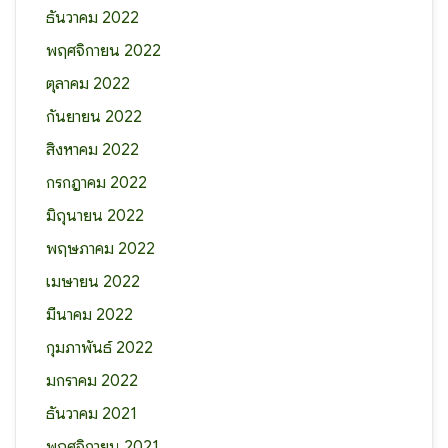
ธันวาคม 2022
พฤศจิกายน 2022
ตุลาคม 2022
กันยายน 2022
สิงหาคม 2022
กรกฎาคม 2022
มิถุนายน 2022
พฤษภาคม 2022
เมษายน 2022
มีนาคม 2022
กุมภาพันธ์ 2022
มกราคม 2022
ธันวาคม 2021
พฤศจิกายน 2021