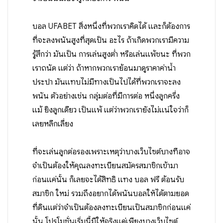
บอล UFABET สิ่งหนึ่งที่พวกเราคิดได้ และก็ต้องการ
ที่จะลงพนันสูงที่สุดเป็น อะไร ถ้าเกิดพวกเรามีความ
รู้สึกว่า มันเป็น การเล่นสูงต่ำ หรือเล่นแพ้ชนะ ที่พวก
เราถนัด แต่ว่า ถ้าหากพวกเราย้อนมาดูราคาค่าน้ำ
ประปา มันแทบไม่มีทางเป็นไปได้ที่พวกเราจะลง
พนัน ตัวอย่างเช่น กลุ่มต่อที่มีการต่อ หนึ่งลูกครึ่ง
แม้ ยิงลูกเดียว เป็นแพ้ แต่ว่าพวกเรายังไม่แน่ใจว่าก็
เลยหลีกเลี่ยง
ที่จะเล่นลูกต่อรองเพราะเหตุว่าบางเว็บไซต์บางทีอาจ
จำเป็นต้องให้คุณลงทะเบียนสมัครสมาชิกเข้ามา
ก่อนแค่นั้น ก็เลยจะได้สิทธิ์ แทง บอล ฟรี ต้อนรับ
สมาชิก ใหม่ รวมถึงอยากได้พนันบอลให้ได้ตามยอด
ที่ดินแต่ว่าจำเป็นต้องลงทะเบียนเป็นสมาชิกก่อนแค่
นั้น โปรโมชั่นเริ่มนี้มีให้จริงแค่เพียงบางเว็บไซต์