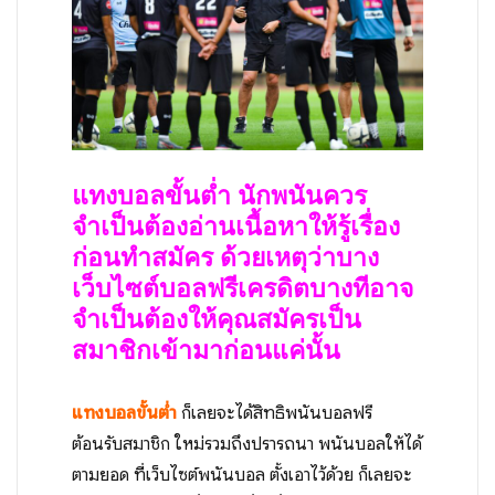
แทงบอลขั้นต่ำ นักพนันควร
จำเป็นต้องอ่านเนื้อหาให้รู้เรื่อง
ก่อนทำสมัคร ด้วยเหตุว่าบาง
เว็บไซต์บอลฟรีเครดิตบางทีอาจ
จำเป็นต้องให้คุณสมัครเป็น
สมาชิกเข้ามาก่อนแค่นั้น
แทงบอลขั้นต่ำ
ก็เลยจะได้สิทธิ์พนันบอลฟรี
ต้อนรับสมาชิก ใหม่รวมถึงปรารถนา พนันบอลให้ได้
ตามยอด ที่เว็บไซต์พนันบอล ตั้งเอาไว้ด้วย ก็เลยจะ