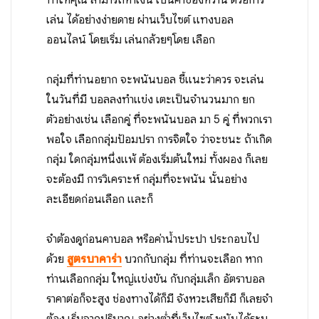
เล่น ได้อย่างง่ายดาย ผ่านเว็บไซต์ แทงบอล
ออนไลน์ โดยเริ่ม เล่นกล้วยๆโดย เลือก
กลุ่มที่ท่านอยาก จะพนันบอล ชี้แนะว่าควร จะเล่น
ในวันที่มี บอลลงทำแข่ง เตะเป็นจำนวนมาก ยก
ตัวอย่างเช่น เลือกคู่ ที่จะพนันบอล มา 5 คู่ ที่พวกเรา
พอใจ เลือกกลุ่มป้อมปรา การจิตใจ ว่าจะชนะ ถ้าเกิด
กลุ่ม ใดกลุ่มหนึ่งแพ้ ต้องเริ่มต้นใหม่ ทั้งผอง ก็เลย
จะต้องมี การวิเคราะห์ กลุ่มที่จะพนัน นั้นอย่าง
ละเอียดก่อนเลือก และก็
จำต้องดูก่อนคาบอล หรือค่าน้ำประปา ประกอบไป
ด้วย
สูตรบาคาร่า
บวกกับกลุ่ม ที่ท่านจะเลือก หาก
ท่านเลือกกลุ่ม ใหญ่แข่งขัน กับกลุ่มเล็ก อัตราบอล
ราคาต่อก็จะสูง ช่องทางได้ก็มี จังหวะเสียก็มี ก็เลยจำ
ต้อง เริ่มจากปริมาณ อย่างต่ำที่เว็บไซต์ พนันได้ระบุ