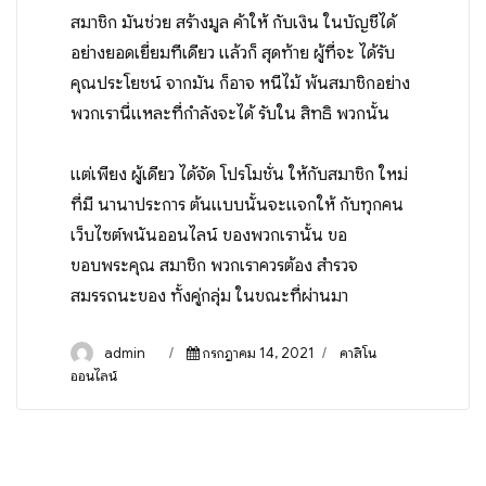
สมาชิก มันช่วย สร้างมูล ค้าให้ กับเงิน ในบัญชีได้
อย่างยอดเยี่ยมทีเดียว แล้วก็ สุดท้าย ผู้ที่จะ ได้รับ
คุณประโยชน์ จากมัน ก็อาจ หนีไม้ พ้นสมาชิกอย่าง
พวกเรานี่แหละที่กำลังจะได้ รับใน สิทธิ พวกนั้น
แต่เพียง ผู้เดียว ได้จัด โปรโมชั่น ให้กับสมาชิก ใหม่
ที่มี นานาประการ ต้นแบบนั้นจะแจกให้ กับทุกคน
เว็บไซต์พนันออนไลน์ ของพวกเรานั้น ขอ
ขอบพระคุณ สมาชิก พวกเราควรต้อง สำรวจ
สมรรถนะของ ทั้งคู่กลุ่ม ในขณะที่ผ่านมา
Author
Posted
Categories
admin
กรกฎาคม 14, 2021
คาสิโน
on
ออนไลน์