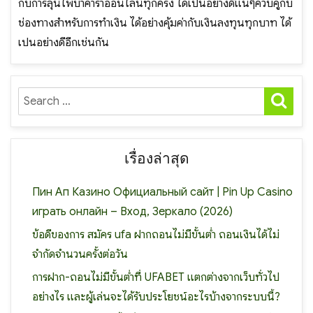
กับการลุ้นไพ่บาคาร่าออนไลน์ทุกครั้ง ได้เป็นอย่างดีแน่ๆควบคู่กับ
ช่องทางสำหรับการทำเงิน ได้อย่างคุ้มค่ากับเงินลงทุนทุกบาท ได้
เป็นอย่างดีอีกเช่นกัน
SE
Search
for:
เรื่องล่าสุด
Пин Ап Казино Официальный сайт | Pin Up Casino
играть онлайн – Вход, Зеркало (2026)
ข้อดีของการ สมัคร ufa ฝากถอนไม่มีขั้นต่ำ ถอนเงินได้ไม่
จำกัดจำนวนครั้งต่อวัน
การฝาก-ถอนไม่มีขั้นต่ำที่ UFABET แตกต่างจากเว็บทั่วไป
อย่างไร และผู้เล่นจะได้รับประโยชน์อะไรบ้างจากระบบนี้?