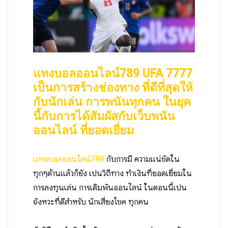
แทงบอลออนไลน์789 UFA 7777
เป็นการสร้างช่องทาง ที่ดีที่สุดให้
กับนักเล่น การพนันทุกคน ในยุค
นี้กับการได้สัมผัสกับเว็บพนัน
ออนไลน์ ที่ยอดเยี่ยม
แทงบอลออนไลน์789
กับการมี ความแน่ชัดใน
ทุกๆด้านแล้วก็ยัง เป็นวิถีทาง ทำเงินที่ยอดเยี่ยมใน
การลงทุนเล่น การเดิมพันออนไลน์ ในตอนนี้เป็น
จังหวะที่ดีสำหรับ นักเสี่ยงโชค ทุกคน