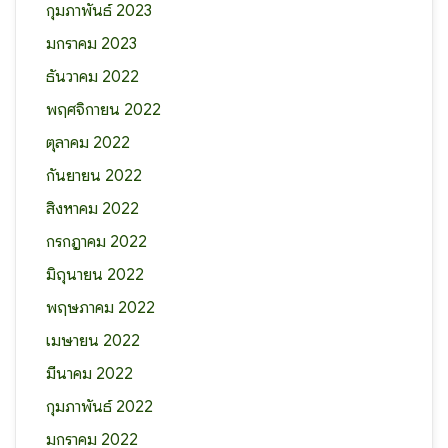
กุมภาพันธ์ 2023
มกราคม 2023
ธันวาคม 2022
พฤศจิกายน 2022
ตุลาคม 2022
กันยายน 2022
สิงหาคม 2022
กรกฎาคม 2022
มิถุนายน 2022
พฤษภาคม 2022
เมษายน 2022
มีนาคม 2022
กุมภาพันธ์ 2022
มกราคม 2022