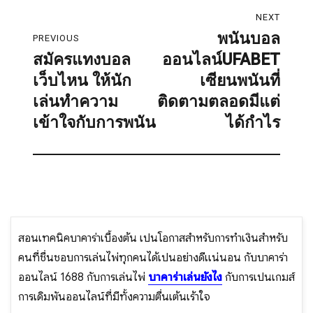
เมนู
NEXT
นำทาง
พนันบอล
Next
PREVIOUS
สมัครแทงบอล
ออนไลน์UFABET
post:
Previous
เรื่อง
เว็บไหน ให้นัก
เซียนพนันที่
post:
เล่นทำความ
ติดตามตลอดมีแต่
เข้าใจกับการพนัน
ได้กำไร
สอนเทคนิคบาคาร่าเบื้องต้น เป็นโอกาสสำหรับการทำเงินสำหรับ
คนที่ชื่นชอบการเล่นไพ่ทุกคนได้เป็นอย่างดีแน่นอน กับบาคาร่า
ออนไลน์ 1688 กับการเล่นไพ่
บาคาร่าเล่นยังไง
กับการเป็นเกมส์
การเดิมพันออนไลน์ที่มีทั้งความตื่นเต้นเร้าใจ