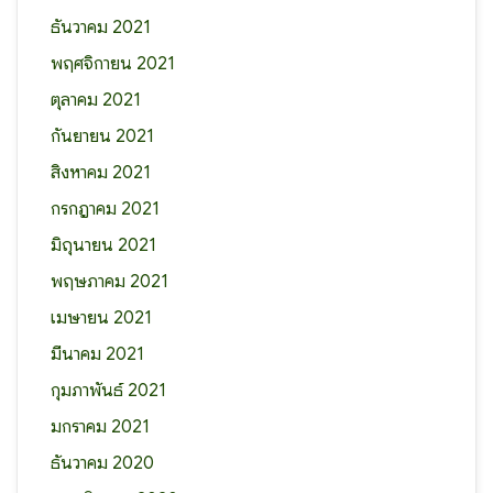
ธันวาคม 2021
พฤศจิกายน 2021
ตุลาคม 2021
กันยายน 2021
สิงหาคม 2021
กรกฎาคม 2021
มิถุนายน 2021
พฤษภาคม 2021
เมษายน 2021
มีนาคม 2021
กุมภาพันธ์ 2021
มกราคม 2021
ธันวาคม 2020