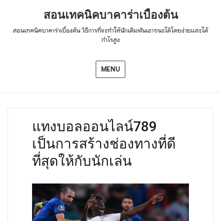
สอนเทคนิคบาคาร่าเบื้องต้น
สอนเทคนิคบาคาร่าเบื้องต้น วิธีการที่จะทำให้นักเดิมพันเอาชนะได้โดยง่ายและได้
กำไรสูง
MENU
แทงบอลออนไลน์789
เป็นการสร้างช่องทางที่ดี
ที่สุดให้กับนักเล่น