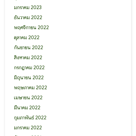
มกราคม 2023
ธันวาคม 2022
พฤศจิกายน 2022
ตุลาคม 2022
กันยายน 2022
สิงหาคม 2022
กรกฎาคม 2022
มิถุนายน 2022
พฤษภาคม 2022
เมษายน 2022
มีนาคม 2022
กุมภาพันธ์ 2022
มกราคม 2022