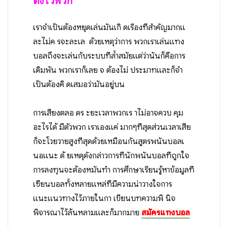
ตั้งไว้พวก
เราจำเป็นต้องหยุดเล่นมันเกิ ดเรื่องที่สำคัญมากแ
ละไม่ค รจะละเล ด้วยเหตุว่าการ พวกเราเล่นแทง
บอลถึงจะเล่นกับระบบที่ล้ำสมัยแต่ว่านั่นก็คือการ
เดิมพัน พวกเราก็เลย จ ต้องไม่ ประมาทและก็จำ
เป็นต้องคิ ดเสมอว่ามันอยู่บน
การเสี่ยงตลอ ดร ะยะเวลาพวกเร าไม่อาจควบ คุม
อะไรได้ มีตัวพวก เราเองแค่ มากๆที่สุดส่วนเวลาเสีย
ก็จะโวยวายสูงที่สุดด้วยเหมือนกันสูตรพนันบอลเ
นอแนะ ด้ ยเหตุดังกล่าวการที่นักพนันบอลที่ถูกใจ
การลงทุนจะต้องหมั่นทำ การศึกษาเรียนรู้หาข้อมูลที่
เซียนบอลทั้งหลายแหล่ที่มีความน่าวางใจการ
แนะแนวทางไว้ภายในกา เขียนบทความพิ นิจ
พิจารณาไว้ล้นหลามและก็มากมาย
สมัครแทงบอล