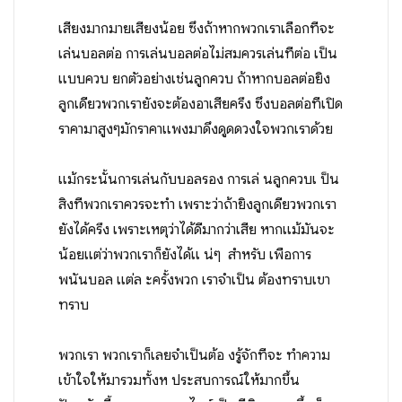
เสี่ยงมากมายเสี่ยงน้อย ซึ่งถ้าหากพวกเราเลือกที่จะ
เล่นบอลต่อ การเล่นบอลต่อไม่สมควรเล่นที่ต่อ เป็น
แบบควบ ยกตัวอย่างเช่นลูกควบ ถ้าหากบอลต่อยิง
ลูกเดียวพวกเรายังจะต้องอาเสี่ยครึ่ง ซึ่งบอลต่อที่เปิด
ราคามาสูงๆมักราคาแพงมาดึงดูดดวงใจพวกเราด้วย
แม้กระนั้นการเล่นกับบอลรอง การเล่ นลูกควบเ ป็น
สิ่งที่พวกเราควรจะทำ เพราะว่าถ้ายิงลูกเดียวพวกเรา
ยังได้ครึ่ง เพราะเหตุว่าได้ดีมากว่าเสีย หากแม้มันจะ
น้อยแต่ว่าพวกเราก็ยังได้แ น่ๆ สำหรับ เพื่อการ
พนันบอล แต่ล ะครั้งพวก เราจำเป็น ต้องทราบเขา
ทราบ
พวกเรา พวกเราก็เลยจำเป็นต้อ งรู้จักที่จะ ทำความ
เข้าใจให้มารวมทั้งห ประสบการณ์ให้มากขึ้น