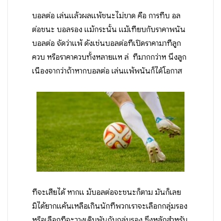
บอลต่อ เล่นแล้วผลแพ้ชนะไม่ขาด คือ การที่บ อล
ต่อชนะ บอลรอง แม้กระนั้น แม้เทียบกับราคาพนัน
บอลต่อ จัดว่าแพ้ ดังเช่นบอลต่อที่เปิดราคามาที่ลูก
ควบ หรือราคาควบทั้งหลายแห ล่ ที่มากกว่าห นึ่งลูก
เนื่องจากว่าถ้าหากบอลต่อ เล่นแพ้พนันก็ได้โอกาส
ที่จะเสียได้ หากแ ม้บอลต่อจะชนะก็ตาม มันก็เลย
มิได้ยากแค้นเหลือเกินนักที่พวกเราจะเลือกกลุ่มรอง
หรือเลือกที่จะวางเดิมพันกับกลุ่มรอง ซึ่งหลักสำหรับ