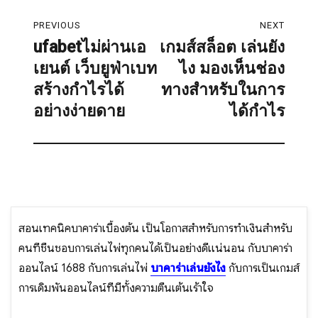
เมนู
PREVIOUS
NEXT
นำทาง
ufabetไม่ผ่านเอ
เกมส์สล็อต เล่นยัง
Previous
Next
เยนต์ เว็บยูฟ่าเบท
ไง มองเห็นช่อง
post:
post:
เรื่อง
สร้างกำไรได้
ทางสำหรับในการ
อย่างง่ายดาย
ได้กำไร
สอนเทคนิคบาคาร่าเบื้องต้น เป็นโอกาสสำหรับการทำเงินสำหรับ
คนที่ชื่นชอบการเล่นไพ่ทุกคนได้เป็นอย่างดีแน่นอน กับบาคาร่า
ออนไลน์ 1688 กับการเล่นไพ่
บาคาร่าเล่นยังไง
กับการเป็นเกมส์
การเดิมพันออนไลน์ที่มีทั้งความตื่นเต้นเร้าใจ