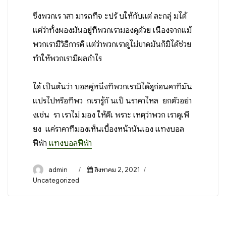
ซึ่งพวกเร าสา มารถที่จ ะปรั บให้กับแต่ ละกลุ่ มได้
แต่ว่าทั้งผองมันอยู่ที่พวกเรามองดูด้วย เนื่องจากแม้
พวกเรามีวิธีการดี แต่ว่าพวกเราดูไม่ขาดมันก็มิได้ช่วย
ทำให้พวกเรามีผลกำไร
ได้ เป็นต้นว่า บอลคู่หนึ่งที่พวกเรามิได้ดูก่อนคาที่มัน
แปรไปหรือที่พว กเรารู้กั นเป็ นราคาไหล ยกตัวอย่า
งเช่น รา เราไม่ มอง ให้ดีเ พราะ เหตุว่าพวก เราดูเพี
ยง แค่ราคาที่มองเห็นเบื้องหน้านั่นเอง
แทงบอล
ฟีฟ่า
แทงบอลฟีฟ่า
Author
Posted
Categories
admin
สิงหาคม 2, 2021
on
Uncategorized