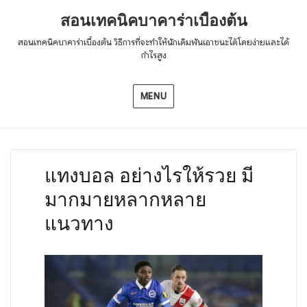
สอนเทคนิคบาคาร่าเบื้องต้น
สอนเทคนิคบาคาร่าเบื้องต้น วิธีการที่จะทำให้นักเดิมพันเอาชนะได้โดยง่ายและได้
กำไรสูง
MENU
แทงบอล อย่างไรให้รวย มี
มากมายหลากหลาย
แนวทาง