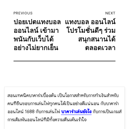
เมนู
PREVIOUS
NEXT
นำทาง
ปอยเปตแทงบอล
แทงบอล ออนไลน์
Previous
Next
ออนไลน์ เข้ามา
โปรโมชั่นดีๆ ร่วม
post:
post:
เรื่อง
พนันกับเว็บได้
สนุกสนานได้
อย่างไม่ยากเย็น
ตลอดเวลา
สอนเทคนิคบาคาร่าเบื้องต้น เป็นโอกาสสำหรับการทำเงินสำหรับ
คนที่ชื่นชอบการเล่นไพ่ทุกคนได้เป็นอย่างดีแน่นอน กับบาคาร่า
ออนไลน์ 1688 กับการเล่นไพ่
บาคาร่าเล่นยังไง
กับการเป็นเกมส์
การเดิมพันออนไลน์ที่มีทั้งความตื่นเต้นเร้าใจ