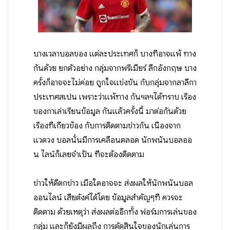
บางเวลาบอลของ แต่ละประเทศก็ บางทีอาจแพ้ ทาง
กันด้วย ยกตัวอย่าง กลุ่มจากพรีเมียร์ ลีกอังกฤษ บาง
ครั้งก็อาจจะไม่ค่อย ถูกใจแข่งขัน กับกลุ่มจากลาลีกา
ประเทศสเปน เพราะว่าแพ้ทาง กันฯลฯได้ทราบ เรื่อง
ของกาเล่าเรียนข้อมูล กันแล้วครั้งนี้ มาต่อกันด้วย
เรื่องที่เกี่ยวข้อง กับการติดตามข่าวกัน เนื่องจาก
แวดวง บอลนั้นมีการเคลื่อนตลอด นักพนันบอลออ
น ไลน์ก็เลยจำเป็น ที่จะต้องติดตาม
ข่าวให้ดีตกข่าว เมื่อใดอาจจะ ส่งผลให้นักพนันบอล
ออนไลน์ เสียตังค์ได้โดย ข้อมูลสำคัญๆที่ ควรจะ
ติดตาม ด้วยเหตุว่า ส่งผลต่ออีกทั้ง ฟอร์มการเล่นของ
กลุ่ม และก็ยังมีผลถึง การตัดสินใจของนักเล่นการ