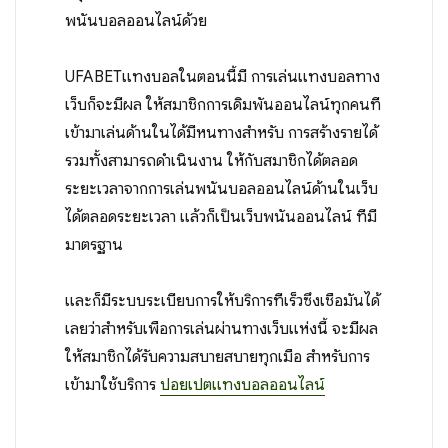
พนันบอลออนไลน์ด้วย
UFABETแทงบอลในตอนนี้มี การเล่นแทงบอลทาง
เว็บก็จะมีผล ให้สมาชิกการเดิมพันออนไลน์ทุกคนที่
เข้ามาเล่นด้านในได้มีหนทางสำหรับ การสร้างรายได้
รวมทั้งสามารถดำเนินงาน ให้กับสมาชิกได้ตลอด
ระยะเวลาจากการเล่นพนันบอลออนไลน์ด้านในเว็บ
ได้ตลอดระยะเวลา แล้วก็เป็นเว็บพนันออนไลน์ ที่มี
มาตรฐาน
และก็มีระบบระเบียบการให้บริการที่เร็วซึ่งเชื่อมั่นได้
เลยว่าสำหรับเพื่อการเล่นผ่านทางเว็บแห่งนี้ จะมีผล
ให้สมาชิกได้รับความสบายสบายทุกเมื่อ สำหรับการ
เข้ามาใช้บริการ
ปอยเปตแทงบอลออนไลน์