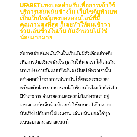
UFABETแทงบอลสำหรับเพื่อการเข้าใช้
บริการเล่นพนันข้างใน เว็บไซต์ยูฟ่าเบท
เป็นเว็บไซต์แทงบอลออนไลน์ที่มี
คุณภาพสูงที่สุด ก็เลยทำให้ผมเข้าวา
ร่วมเล่นข้างในเว็บ กันจำนวนไม่ใช่
น้อยมากมาย
ต่อการเข้าเล่นพนันข้างในเว็บมันมีตัวเลือกสำหรับ
เพื่อการจ่ายเงินพนันในทุกวันให้พวกเรา ได้เล่นกัน
นานาประการต้นแบบซึ่งมันจะมีผลให้พวกเรานั้น
สร้างผลกำไรจากการเล่นพนันได้ตลอดระยะเวลา
พร้อมด้วยในระบบการเข้าใช้บริการข้างในเว็บก็เร็วไว
มีข้าราชการ อำนวยความสะดวกให้แก่พวกเรา อยู่
เสมอเวลากันอีกด้วยก็เลยทำให้พวกเราได้รับความ
บันเทิงไปกับการใช้แรงงาน เล่นพนันบอลได้ทุก
แบบอย่างกัน อย่างแน่แท้