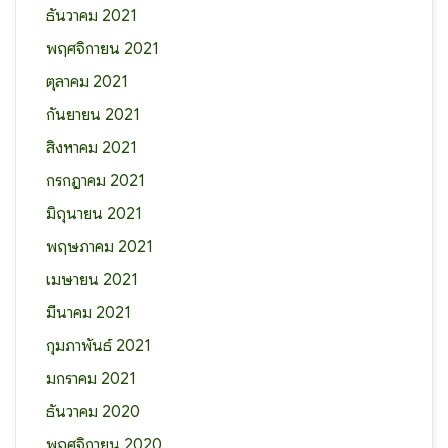
ธันวาคม 2021
พฤศจิกายน 2021
ตุลาคม 2021
กันยายน 2021
สิงหาคม 2021
กรกฎาคม 2021
มิถุนายน 2021
พฤษภาคม 2021
เมษายน 2021
มีนาคม 2021
กุมภาพันธ์ 2021
มกราคม 2021
ธันวาคม 2020
พฤศจิกายน 2020