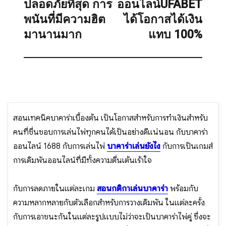
ปลอดภัยที่สุด การ
ออนไลน์UFABET
post:
post:
เรื่อง
พนันที่มีความฮิต
ได้โอกาสได้เงิน
มานานมาก
แทบ 100%
สอนเทคนิคบาคาร่าเบื้องต้น เป็นโอกาสสำหรับการทำเงินสำหรับ
คนที่ชื่นชอบการเล่นไพ่ทุกคนได้เป็นอย่างดีแน่นอน กับบาคาร่า
ออนไลน์ 1688 กับการเล่นไพ่
บาคาร่าเล่นยังไง
กับการเป็นเกมส์
การเดิมพันออนไลน์ที่มีทั้งความตื่นเต้นเร้าใจ
กับการลดภายในแต่ละเกม
สอนกติกาเล่นบาคาร่า
พร้อมกับ
ความหลากหลายกับตัวเลือกสำหรับการวางเดิมพัน ในแต่ละครั้ง
กับการเอาชนะกันในแต่ละรูปแบบไม่ว่าจะเป็นบาคาร่าไพ่คู่ ซึ่งจะ