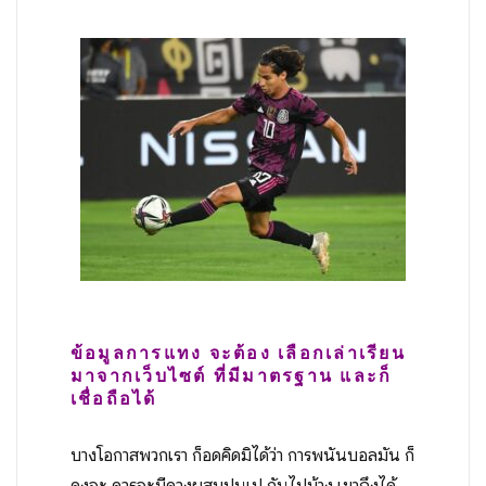
ข้อมูลการแทง จะต้อง เลือกเล่าเรียน
มาจากเว็บไซต์ ที่มีมาตรฐาน และก็
เชื่อถือได้
บางโอกาสพวกเรา ก็อดคิดมิได้ว่า การพนันบอลมัน ก็
คงจะ ควรจะมีดวงผสมปนเป กันไปบ้าง เขาถึงได้