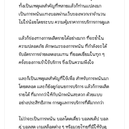
ทั้งเป็นเหตุผลสำคัญที่หลายแล้วก็ท่านแปลงมา
เป็นการพนันแทงบอลผ่านเว็บของพวกเราจำนวน
ไม่ใช่น้อยโดยระบบ ความคุ้มราคาการบริการการดูแล
แล้วก็ช่องทางการผลิตรายได้อย่างมาก ที่จะย้ำใน
ความปลอดภัย ลักษณะของการพนัน ที่กำลังจะได้
รับอัตราการจ่ายผลตอบแทน ที่ยอดเยี่ยมในทุก ๆ
ครั้งของการเข้าใช้บริการ ซึ่งเป็นความพึงใจ
และก็เป็นเหตุผลสำคัญที่ใช้เพื่อ สำหรับการพนันมา
โดยตลอด และก็ยังดูก่อนยการบริการ แล้วก็การผลิต
รายได้ ที่มากกว่าให้กับนักพนันสะดวก ด้วยแบบ
อย่างประสิทธิภาพ การดูแลการบริการที่ดีมากกว่า
ไม่ว่าจะเป็นการพนัน บอลโดดเดี่ยว บอลสเต็ป บอล
คู่ บอลสด เกมสล็อตต่าง ๆ หรือมวยไทยที่มีให้รับดู