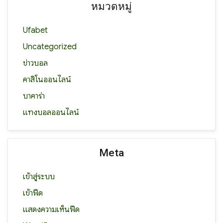
หมวดหมู่
Ufabet
Uncategorized
ข่าวบอล
คาสิโนออนไลน์
บาคาร่า
แทงบอลออนไลน์
Meta
เข้าสู่ระบบ
เข้าฟีด
แสดงความเห็นฟีด