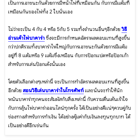
เป็นการเอาชนะกันด้วยการมีหน้าไพ่ที่เหมือนกัน กับการมีแต้มที่
เหมือนกันของไพ่ทั้ง 2 ใบนั่นเอง
ไม่ว่าจะเป็น 4 กับ 4 หรือ 5กับ 5 รวมทั้งจำนวนอื่นๆอีกด้วย
วิธี
อ่านเค้าไพ่บาคาร่า
ซึ่งจะมีการกำหนดอัตราผลตอบแทนที่สูงขึ้น
กว่าปกติรวมทั้งบาคาร่าไพ่ใหญ่กับการเอาชนะกันด้วยการมีแต้ม
อยู่ที่ 8 แต้มหรือ 9 แต้มซึ่งเหมือน กับการป๊อกแปดหรือป๊อกเก้า
สำหรับการเล่นป๊อกเด้งนั้นเอง
โดยตัวเลือกต่างๆเหล่านี้ จะเป็นการทำอัตราผลตอบแทนที่สูงขึ้น
อีกด้วย
สอนวิธีเล่นบาคาร่าในโทรศัพท์
และนั่นจะทำให้นัก
พนันบาคาร่าทุกคนจะสัมผัสกับสิ่งเหล่านี้ กับความตื่นเต้นเร้าใจ
กับการลุ้นไพ่บาคาร่าออนไลน์ทุกครั้ง ได้เป็นอย่างดีแน่ๆควบคู่กับ
ช่องทางสำหรับการทำเงิน ได้อย่างคุ้มค่ากับเงินลงทุนทุกบาท ได้
เป็นอย่างดีอีกเช่นกัน