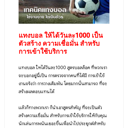
แทงบอล ให้ได้วันละ1000 เป็น
ตัวสร้าง ความเชื่อมั่น สำหรับ
การเข้าใช้บริการ
แทงบอล ให้ได้วันละ1000 สูตรบอลล็อค ที่พวกเรา
จะบอกอยู่นี้เป็น การตรวจจากคนที่ได้มี การเข้าใช้
งานจริงว่า การวางเดิมพัน โดยมากนั้นสามารถ ที่จะ
สร้างผลตอบแทนได้
แล้วก็ทางพวกเรา ก็นำเอาสูตรสำคัญ ที่จะเป็นตัว
สร้างความเชื่อมั่น สำหรับการเข้าใช้บริการให้กับคุณ
นักเล่นการพนันเยอะขึ้นเพื่อนำไปประยุกต์สำหรับ