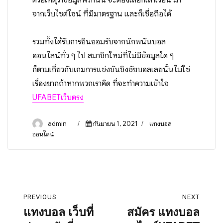
จากเว็บไซต์ไซน์ ที่มีมาตรฐาน และก็เชื่อถือได้
รวมทั้งได้รับการยินยอมรับจากนักพนันบอล
ออนไลน์ทั่ว ๆ ไป สมาชิกใหม่ที่ไม่มีข้อมูลใด ๆ
ก็ตามเกี่ยวกับเกมการแข่งขันชิงชัยบอลเลยนั้นไม่ใช่
เรื่องยากถ้าหากพวกเราคิด ที่จะทำความเข้าใจ
UFABETเว็บตรง
Author
Posted
Categories
admin
กันยายน 1, 2021
แทงบอล
on
ออนไลน์
เมนู
PREVIOUS
NEXT
นำทาง
แทงบอล เว็บที่
สมัคร แทงบอล
Previous
Next