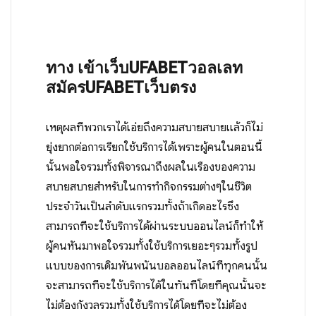
ทาง เข้าเว็บUFABETวอลเลท
สมัครUFABETเว็บตรง
เหตุผลที่พวกเราได้เอ่ยถึงความสบายสบายแล้วก็ไม่
ยุ่งยากต่อการเรียกใช้บริการได้เพราะผู้คนในตอนนี้
นั้นพอใจรวมทั้งพิจารณาถึงผลในเรื่องของความ
สบายสบายสำหรับในการทำกิจกรรมต่างๆในชีวิต
ประจำวันเป็นลำดับแรกรวมทั้งถ้าเกิดอะไรซึ่ง
สามารถที่จะใช้บริการได้ผ่านระบบออนไลน์ก็ทำให้
ผู้คนหันมาพอใจรวมทั้งใช้บริการเยอะๆรวมทั้งรูป
แบบของการเดิมพันพนันบอลออนไลน์ที่ทุกคนนั้น
จะสามารถที่จะใช้บริการได้ในทันทีโดยที่คุณนั้นจะ
ไม่ต้องกังวลรวมทั้งใช้บริการได้โดยที่จะไม่ต้อง