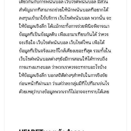
เดียวกันกับการพนันบอล เว็บไซต์พนันบอล มีส่วน
สำคัญมากที่สามารถช่วยให้นักพนันบอลที่อยากได้
ลงทุนเข้ามาใช้บริการ เว็บไซต์พนันบอล พวกนั้น จะ
ให้ข้อมูลเชิงลึก ได้แม้กระทั้งการช่วยพินิจพิจารณา
ข้อมูลที่เป็นข้อมูลดิบ เพื่อเอามาเทียบกันได้ ว่าควร
จะเชื่อใจ เว็บไซต์พนันบอล เว็บไซต์ไหน เพื่อได้
ข้อมูลที่เป็นจริงและก็ใกล้เคียงเยอะที่สุด รวมทั้งใน
เว็บไซต์พนันบอลต่างๆยังมีการสอนให้ได้ทารบถึง
การแทงแทงบอล ว่าพวกเราควรจะทราบอะไรบ้าง
ให้ข้อมูลเชิงลึก บอกสถิติต่างๆสำหรับในการชิงชัย
ก่อนหน้าที่ผ่านมา ว่าแต่ว่าละกลุ่มมีที่ไปที่มาเช่นไร
ด้วยเหตุว่าบางข้อมูลพวกเราก็ไม่อาจจะทราบได้เลย