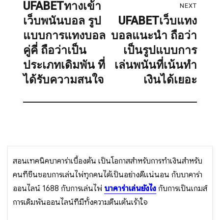
นำทาง
UFABETทางเข้า
Previous
NEXT
เว็บพนันบอล รูป
UFABETเว็บแทง
post:
Next
เรื่อง
แบบการแทงบอล
บอลแนะนำ ถือว่า
post:
คู่คี่ ถือว่าเป็น
เป็นรูปแบบการ
ประเภทเดิมพัน ที่
เล่นพนันที่เน้นทำ
ได้รับความสนใจ
เงินได้เยอะ
สอนเทคนิคบาคาร่าเบื้องต้น เป็นโอกาสสำหรับการทำเงินสำหรับ
คนที่ชื่นชอบการเล่นไพ่ทุกคนได้เป็นอย่างดีแน่นอน กับบาคาร่า
ออนไลน์ 1688 กับการเล่นไพ่
บาคาร่าเล่นยังไง
กับการเป็นเกมส์
การเดิมพันออนไลน์ที่มีทั้งความตื่นเต้นเร้าใจ