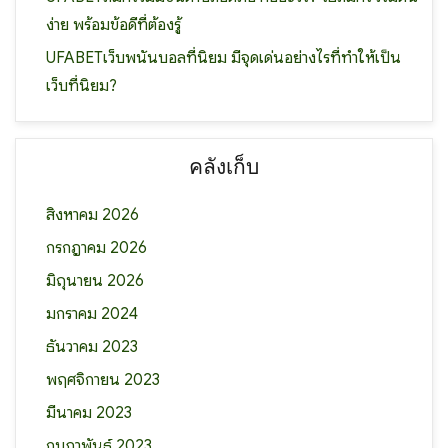
ง่าย พร้อมข้อดีที่ต้องรู้
UFABETเว็บพนันบอลที่นิยม มีจุดเด่นอย่างไรที่ทำให้เป็น
เว็บที่นิยม?
คลังเก็บ
สิงหาคม 2026
กรกฎาคม 2026
มิถุนายน 2026
มกราคม 2024
ธันวาคม 2023
พฤศจิกายน 2023
มีนาคม 2023
กุมภาพันธ์ 2023