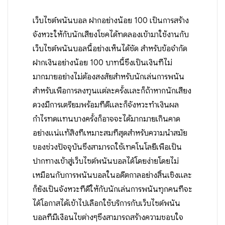
เว็บไซต์พนันบอล ฝากอย่างน้อย 100 เป็นการสร้าง
จังหวะให้กับนักเสี่ยงโชคได้ทดลองเข้ามาใช้งานกับ
เว็บไซต์พนันบอลนี้อย่างเห็นได้ชัด สำหรับข้อจำกัด
ฝากเงินอย่างน้อย 100 บาทนี้ซึ่งเป็นเงินที่ไม่
มากมายอย่างไม่ต้องสงสัยสำหรับนักเล่นการพนัน
สำหรับเพื่อการลงทุนแต่ละครั้งและก็ถ้าหากนักเสี่ยง
ดวงมีการเตรียมพร้อมที่ดีและก็จังหวะทำเงินผล
กำไรทดแทนบางครั้งก็อาจจะได้มากมายเกินคาด
อย่างแน่แท้สิ่งที่เหมาะสมที่สุดสำหรับความนำสมัย
ของช่วงปัจจุบันซึ่งสามารถใช้เทคโนโลยีเพื่อเป็น
ปากทางเข้าสู่เว็บไซต์พนันบอลได้โดยง่ายโดยไม่
เหมือนกับการพนันบอลในอดีตกาลอย่างสิ้นเชิงและ
ก็ยังเป็นจังหวะที่ดีให้กับนักเล่นการพนันทุกคนที่จะ
ได้โอกาสได้เข้าไปเลือกใช้บริการกับเว็บไซต์พนัน
บอลที่มีเงื่อนไขต่างๆซึ่งสามารถสร้างความชอบใจ