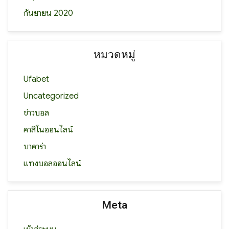
กันยายน 2020
หมวดหมู่
Ufabet
Uncategorized
ข่าวบอล
คาสิโนออนไลน์
บาคาร่า
แทงบอลออนไลน์
Meta