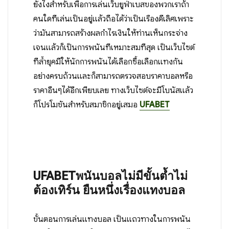
ยังไงสำหรับเพื่อการเล่นเว็บยูฟ่าเบสของพวกเราถ้า
คนใดที่เล่นเป็นอยู่แล้วถือได้ว่าเป็นเรื่องดีเลิศเพราะ
ว่ามันสามารถสร้างผลกำไรเงินให้ท่านเห็นกระจ่าง
เจนแล้วก็เป็นการพนันที่เหมาะสมที่สุด เป็นเว็บไซต์
ที่ล้ำยุคมีให้นักการพนันได้เลือกซื้อเลือกแทงกัน
อย่างครบถ้วนและก็สามารถตรวจสอบราคาบอลหรือ
ราคาอื่นๆได้อีกเพียบเลย ทางเว็บไซต์จะมีโบนัสแล้ว
ก็โปรโมชั่นสำหรับสมาชิกอยู่เสมอ
UFABET
UFABETพนันบอลไม่มีขั้นต้ำไม่
ต้องเทิร์น ยืนหนึ่งเรื่องแทงบอล
ขั้นตอนการเล่นแทงบอล เป็นแถวทางในการพนัน