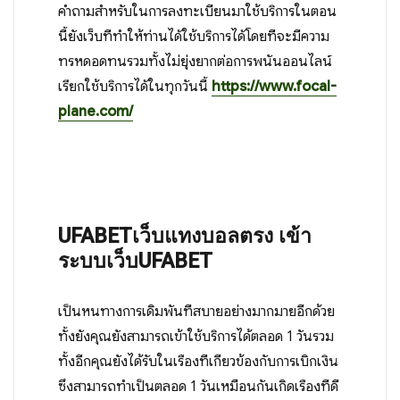
คำถามสำหรับในการลงทะเบียนมาใช้บริการในตอน
นี้ยังเว็บที่ทำให้ท่านได้ใช้บริการได้โดยที่จะมีความ
ทรหดอดทนรวมทั้งไม่ยุ่งยากต่อการพนันออนไลน์
เรียกใช้บริการได้ในทุกวันนี้
https://www.focal-
plane.com/
UFABETเว็บแทงบอลตรง เข้า
ระบบเว็บUFABET
เป็นหนทางการเดิมพันที่สบายอย่างมากมายอีกด้วย
ทั้งยังคุณยังสามารถเข้าใช้บริการได้ตลอด 1 วันรวม
ทั้งอีกคุณยังได้รับในเรื่องที่เกี่ยวข้องกับการเบิกเงิน
ซึ่งสามารถทำเป็นตลอด 1 วันเหมือนกันเกิดเรื่องที่ดี