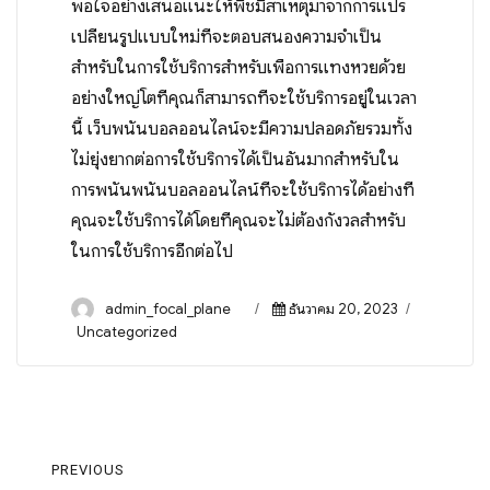
พอใจอย่างเสนอแนะให้พืชมีสาเหตุมาจากการแปร
เปลี่ยนรูปแบบใหม่ที่จะตอบสนองความจำเป็น
สำหรับในการใช้บริการสำหรับเพื่อการแทงหวยด้วย
อย่างใหญ่โตที่คุณก็สามารถที่จะใช้บริการอยู่ในเวลา
นี้ เว็บพนันบอลออนไลน์จะมีความปลอดภัยรวมทั้ง
ไม่ยุ่งยากต่อการใช้บริการได้เป็นอันมากสำหรับใน
การพนันพนันบอลออนไลน์ที่จะใช้บริการได้อย่างที่
คุณจะใช้บริการได้โดยที่คุณจะไม่ต้องกังวลสำหรับ
ในการใช้บริการอีกต่อไป
Author
Posted
admin_focal_plane
ธันวาคม 20, 2023
on
Categories
Uncategorized
เมนู
PREVIOUS