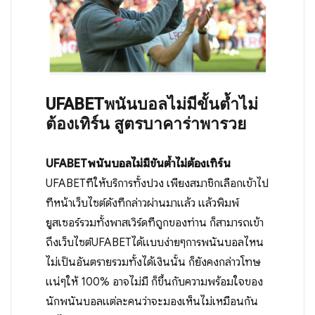
UFABETพนันบอลไม่มีขั้นต้ำไม่
ต้องเทิร์น สูตรบาคาร่าพารวย
UFABETพนันบอลไม่มีขั้นต้ำไม่ต้องเทิร์น
UFABETที่ให้บริการทั้งปวง เพียงสมาชิกเลือกเข้าไป
ที่หน้าเว็บไซต์ดังที่กล่าวผ่านมาแล้ว แล้วพิมพ์
ยูสเซอร์รวมทั้งพาสเวิร์ดที่ถูกของท่าน ก็สามารถเข้า
ถึงเว็บไซต์UFABETได้แบบง่ายๆการพนันบอลไหน
ไม่เป็นอันตรายรวมทั้งได้เงินนั้น ก็ยังคงกล่าวโทษ
แน่ๆให้ 100% อาจไม่มี ก็ขึ้นกับความพร้อมใจของ
นักพนันบอลแต่ละคนว่าจะมองเห็นไม่เหมือนกัน