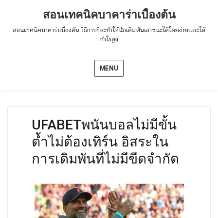
สอนเทคนิคบาคาร่าเบื้องต้น
สอนเทคนิคบาคาร่าเบื้องต้น วิธีการที่จะทำให้นักเดิมพันเอาชนะได้โดยง่ายและได้
กำไรสูง
MENU
UFABETพนันบอลไม่มีขั้น
ต้ำไม่ต้องเทิร์น อิสระใน
การเดิมพันที่ไม่มีขีดจำกัด