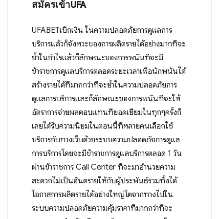
สมัครเข้าUFA
UFABETเบิกเงิน ในความปลอดภัยการดูแลการ
บริการแล้วก็จังหวะของการผลิตรายได้อย่างมากที่จะ
ย้ำในกำไรแล้วก็ลักษณะของการพนันที่จะมี
ข้าราชการดูแลบริการตลอดระยะเวลาเพื่อนักพนันได้
สร้างรายได้ที่มากกว่าที่จะย้ำในความปลอดภัยการ
ดูแลการบริการและก็ลักษณะของการพนันที่จะให้
อัตราการจ่ายผลตอบแทนที่ยอดเยี่ยมในทุกๆครั้งก็
เลยได้รับความนิยมในตอนนี้ที่หลายคนเลือกใช้
บริการกับทางเว็บด้วยระบบความปลอดภัยการดูแล
การบริการโดยจะมีข้าราชการดูแลบริการตลอด 1 วัน
ผ่านข้าราชการ Call Center ที่จะมาอำนวยความ
สะดวกไม่เป็นอันตรายให้กับผู้ประพันธ์รวมทั้งได้
โอกาสการผลิตรายได้อย่างใหญ่โตจากทางไปใน
ระบบความปลอดภัยความคุ้มราคาที่มากกว่าที่จะ