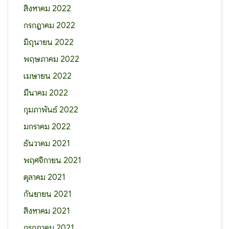
สิงหาคม 2022
กรกฎาคม 2022
มิถุนายน 2022
พฤษภาคม 2022
เมษายน 2022
มีนาคม 2022
กุมภาพันธ์ 2022
มกราคม 2022
ธันวาคม 2021
พฤศจิกายน 2021
ตุลาคม 2021
กันยายน 2021
สิงหาคม 2021
กรกฎาคม 2021