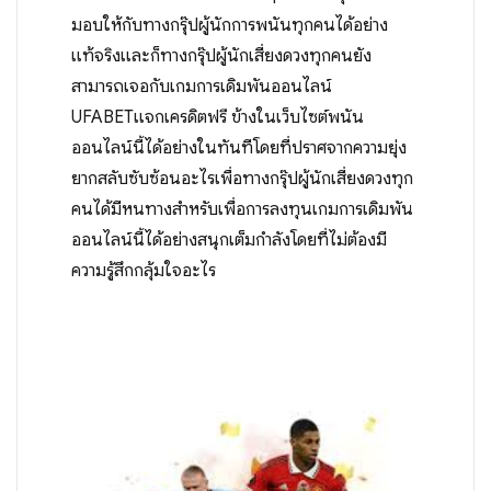
มอบให้กับทางกรุ๊ปผู้นักการพนันทุกคนได้อย่าง
แท้จริงและก็ทางกรุ๊ปผู้นักเสี่ยงดวงทุกคนยัง
สามารถเจอกับเกมการเดิมพันออนไลน์
UFABETแจกเครดิตฟรี ข้างในเว็บไซต์พนัน
ออนไลน์นี้ได้อย่างในทันทีโดยที่ปราศจากความยุ่ง
ยากสลับซับซ้อนอะไรเพื่อทางกรุ๊ปผู้นักเสี่ยงดวงทุก
คนได้มีหนทางสำหรับเพื่อการลงทุนเกมการเดิมพัน
ออนไลน์นี้ได้อย่างสนุกเต็มกำลังโดยที่ไม่ต้องมี
ความรู้สึกกลุ้มใจอะไร