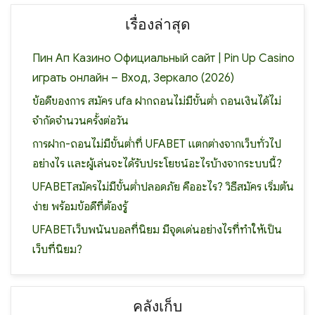
เรื่องล่าสุด
Пин Ап Казино Официальный сайт | Pin Up Casino
играть онлайн – Вход, Зеркало (2026)
ข้อดีของการ สมัคร ufa ฝากถอนไม่มีขั้นต่ำ ถอนเงินได้ไม่
จำกัดจำนวนครั้งต่อวัน
การฝาก-ถอนไม่มีขั้นต่ำที่ UFABET แตกต่างจากเว็บทั่วไป
อย่างไร และผู้เล่นจะได้รับประโยชน์อะไรบ้างจากระบบนี้?
UFABETสมัครไม่มีขั้นต่ำปลอดภัย คืออะไร? วิธีสมัคร เริ่มต้น
ง่าย พร้อมข้อดีที่ต้องรู้
UFABETเว็บพนันบอลที่นิยม มีจุดเด่นอย่างไรที่ทำให้เป็น
เว็บที่นิยม?
คลังเก็บ