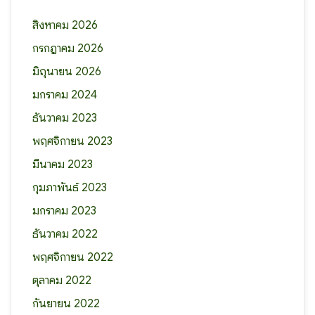
สิงหาคม 2026
กรกฎาคม 2026
มิถุนายน 2026
มกราคม 2024
ธันวาคม 2023
พฤศจิกายน 2023
มีนาคม 2023
กุมภาพันธ์ 2023
มกราคม 2023
ธันวาคม 2022
พฤศจิกายน 2022
ตุลาคม 2022
กันยายน 2022