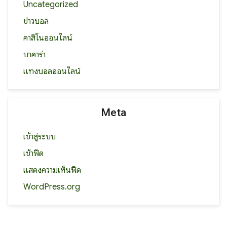
Uncategorized
ข่าวบอล
คาสิโนออนไลน์
บาคาร่า
แทงบอลออนไลน์
Meta
เข้าสู่ระบบ
เข้าฟีด
แสดงความเห็นฟีด
WordPress.org