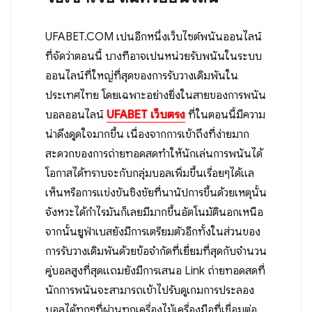
UFABET.COM เป็นอีกหนึ่งเว็บไซต์พนันออนไลน์
ที่จัดว่าตอนนี้ บางทีอาจเป็นหน่วยรับพนันในระบบ
ออนไลน์ที่ใหญ่ที่สุดของการรับวางเดิมพันใน
ประเทศไทย โดยเฉพาะอย่างยิ่งในสายของการพนัน
บอลออนไลน์
UFABET เว็บตรง
ที่ในตอนนี้มีความ
น่าดึงดูดใจมากขึ้น เนื่องจากการเข้าถึงที่ง่ายมาก
สะดวกของการถ่ายทอดสดทำให้นักเล่นการพนันได้
โอกาสได้ทราบจะกับกลุ่มบอลเพิ่มขึ้นเรื่อยๆได้แล
เห็นหรือการแข่งขันชิงชัยที่นานัปการขึ้นด้วยเหตุนั้น
จังหวะได้กำไรมันก็เลยมีมากขึ้นอัตโนมัตินอกเหนือ
จากนั้นยูฟ่าเบสยังมีการเตรียมตัวอีกทั้งในส่วนของ
การรับวางเดิมพันด้วยข้อจำกัดที่เยี่ยมที่สุดกับจำนวน
คู่บอลสูงที่สุดแถมยังมีการเสนอ Link ถ่ายทอดสดที่
นักการพนันจะสามารถเข้าไปรับดูเกมการประลอง
บอลได้ทุกๆที่ผ่านทุกเครื่องไม้เครื่องมือที่เชื่อมต่อ