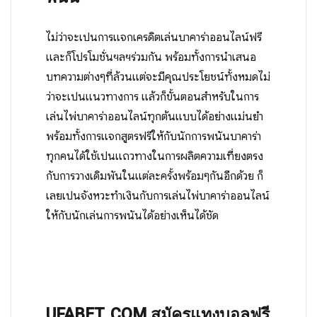
ไม่ว่าจะเป็นการแจกเครดิตเล่นบาคาร่าออนไลน์ฟรี
และก็โปรโมชั่นฯลฯร่วมกัน พร้อมทั้งการนำเสนอ
บทความต่างๆที่ล้วนแต่จะมีคุณประโยชน์ทั้งหมดไม่
ว่าจะเป็นแนวทางการ แล้วก็ขั้นตอนสำหรับในการ
เล่นไพ่บาคาร่าออนไลน์ทุกต้นแบบได้อย่างแม่นยำ
พร้อมทั้งการแจกสูตรฟรีให้กับนักการพนันบาคาร่า
ทุกคนได้ใช้เป็นแถวทางในการผลิตความเที่ยงตรง
กับการวางเดิมพันในแต่ละครั้งพร้อมๆกันอีกด้วย ก็
เลยเป็นจังหวะทำเงินกับการเล่นไพ่บาคาร่าออนไลน์
ให้กับนักเล่นการพนันได้อย่างเห็นได้ชัด
UFABET. COM สมัครแทงบอลฟรี