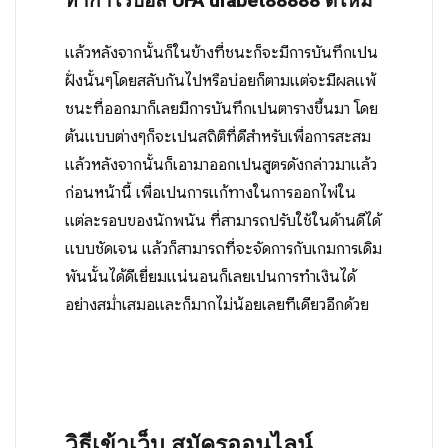
ทำกำไรบอล UFA ufabet88888 ดีไหม
แล้วหลังจากนั้นก็ในข้างที่ชนะก็จะมีการบันทึกเป็น
ฝั่งนั้นๆโดยสลับกันไปหรือบ่อยก็ตามแต่จะมีผลแพ้
ชนะที่ออกมาก็เลยมีการบันทึกเป็นตารางขึ้นมา โดย
ต้นแบบต่างๆก็จะเป็นสถิติที่ดีสำหรับเพื่อการสะสม
แล้วหลังจากนั้นก็เอามาออกเป็นสูตรดังกล่าวมาแล้ว
ก่อนหน้านี้ เพื่อเป็นการแก้ทางในการออกไพ่ใน
แต่ละรอบของนักพนัน ที่สามารถปรับใช้ในด้านดีได้
แบบชัดเจน แล้วก็สามารถที่จะจัดการกับเกมการเดิม
พันนั้นได้ดีเยี่ยมแน่นอนก็เลยเป็นการทำเงินได้
อย่างสม่ำเสมอและก็มากไม่น้อยเลยทีเดียวอีกด้วย
วิธีเข้าเว็บ สมัครออนไลน์