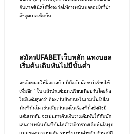
อินเทอร์เน็ตได้ซึ่งจะก่อให้การพนันบอลอะไรที่น่า
ดึงดูดมากเพิ่มขึ้น
สมัครUFABETเว็บหลัก แทงบอล
เริ่มต้นเดิมพันไม่มีขั้นต่ำ
จะต้องคอยให้ฝั่งตรงข้ามที่มีแต้มน้อยกว่าเรียกให้
เพิ่มอีก 1 ใบ แล้วนำแต้มมาเปรียบเทียบกันโดยฝั่ง
ใดมีแต้มสูงกว่า ก็จะเป็นข้างชนะในเกมนั้นไปใน
ทันทีทันใด เช่นเดียวกันแต่ในเรื่องที่ทั้งยังฝั่งมี
แต้มเท่ากัน จะเป็นการคืนเงินวางเดิมพันให้กับนัก
เล่นการพนันทันทีทันใดถ้าว่ามีการวางเดิมพันในรูป
แบบของการเสมอกัน รวมทั้งแทนด้วยสัญลักษณ์สี