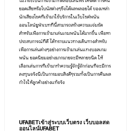
ไม่ว่าจะเป็นการเข้ามาทดสอบเล่นฟรี เครดิต การคืน
ยอดเสียหรือโบนัสต่างๆซึ่งได้ผลพลอยได้ ของเหล่า
นักเสี่ยงโชคที่เข้ามาใช้บริการในเว็บไซต์พนัน
ออนไลน์ยูฟ่าเบทที่นี้สามารถสร้างความแจ่มชัด
สำหรับเพื่อการเข้ามาเล่นเกมพนันได้มากขึ้น เพื่อหา
ประสบการณ์ที่ดี ได้ทราบแนวทางเดินทางสำหรับ
เพื่อการเล่นต่างๆอย่างการเข้ามาเล่นแทงบอลเกม
พนัน ยอดนิยมอย่างมากมายจะมีหลายชนิด ให้
เลือกเล่นการที่เข้ามาทำความรู้จักรู้จักก่อนที่จะมีการ
ลงทุนจริงนี่เป็นการมอบสิ่งดีๆรวมทั้งเป็นการคืนผล
กำไรให้ลูกค้าอย่างแท้จริง
UFABETเข้าสู่ระบบเว็บตรง เว็บบอลสด
ออนไลน์UFABET