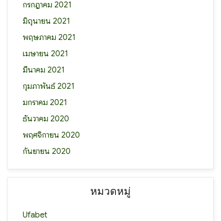
กรกฎาคม 2021
มิถุนายน 2021
พฤษภาคม 2021
เมษายน 2021
มีนาคม 2021
กุมภาพันธ์ 2021
มกราคม 2021
ธันวาคม 2020
พฤศจิกายน 2020
กันยายน 2020
หมวดหมู่
Ufabet