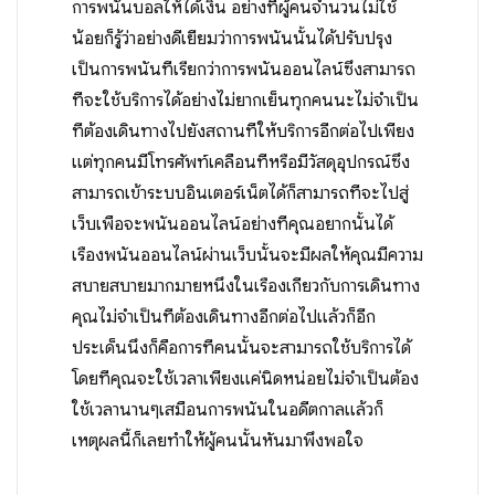
การพนันบอลให้ได้เงิน​ อย่างที่ผู้คนจำนวนไม่ใช้
น้อยก็รู้ว่าอย่างดีเยี่ยมว่าการพนันนั้นได้ปรับปรุง
เป็นการพนันที่เรียกว่าการพนันออนไลน์ซึ่งสามารถ
ที่จะใช้บริการได้อย่างไม่ยากเย็นทุกคนนะไม่จำเป็น
ที่ต้องเดินทางไปยังสถานที่ให้บริการอีกต่อไปเพียง
แต่ทุกคนมีโทรศัพท์เคลื่อนที่หรือมีวัสดุอุปกรณ์ซึ่ง
สามารถเข้าระบบอินเตอร์เน็ตได้ก็สามารถที่จะไปสู่
เว็บเพื่อจะพนันออนไลน์อย่างที่คุณอยากนั้นได้
เรื่องพนันออนไลน์ผ่านเว็บนั้นจะมีผลให้คุณมีความ
สบายสบายมากมายหนึ่งในเรื่องเกี่ยวกับการเดินทาง
คุณไม่จำเป็นที่ต้องเดินทางอีกต่อไปแล้วก็อีก
ประเด็นนึงก็คือการที่คนนั้นจะสามารถใช้บริการได้
โดยที่คุณจะใช้เวลาเพียงแค่นิดหน่อยไม่จำเป็นต้อง
ใช้เวลานานๆเสมือนการพนันในอดีตกาลแล้วก็
เหตุผลนี้ก็เลยทำให้ผู้คนนั้นหันมาพึงพอใจ