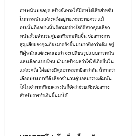
การพนันบอลชุด สร้างจังหวะให้มีการได้เสียสำหรับ
ในการพนันแต่ละครั้งอยู่พอเหมาะพอควร แม้
กระนั้นถึงอย่างนั้นก็ตามอย่างไรก็ดีหากคุณเลือก
พนันด้วยจำนวนคู่บอลที่มากเพิ่มขึ้น ช่องทางการ
สูญเสียของคุณก็จะมากยิ่งขึ้นมามากยิ่งกว่าเดิม อยู่
ที่ผู้พนันแต่ละคนเองว่า จะเปลี่ยนรูปแบบการพนัน
และเลือกแบบไหน นำมาสร้างผลกำไรให้เกิดขึ้นใน
แต่ละครั้ง ได้อย่างมีคุณภาพมากยิ่งกว่ากัน ถ้าหากว่า
เลือกประเภทที่ดี เลือกจำนวนคู่บอลมาวางเดิมพัน
ได้ในจำพวกที่สมควร มันก็จัดว่าช่วยเพิ่มช่องทาง
สำหรับการทำเงินขึ้นมาได้