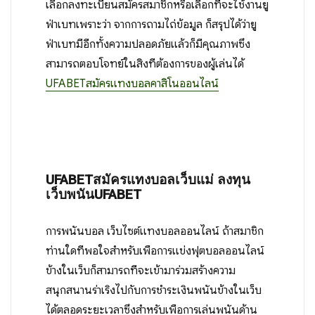
เลือกลงทะเบียนสมัครสมาชิกหรือเลือกที่จะใช้งานยู
ฟ่าเบทเพราะว่า จากการถามไถ่ข้อมูล ก็สรุปได้ว่ายู
ฟ่าเบทมีอีกทั้งความปลอดภัยแล้วก็มีคุณภาพซึ่ง
สามารถตอบโจทย์ในสิ่งที่ต้องการของผู้เล่นได้
UFABETสมัครแทงบอลคาสิโนออนไลน์
UFABETสมัครแทงบอลเว็บแม่ ลงทุน
เว็บพนันUFABET
การพนันบอล เว็บไซต์แทงบอลออนไลน์ ถ้าสมาชิก
ท่านใดที่พอใจสำหรับเพื่อการแข่งฟุตบอลออนไลน์
ข้างในเว็บก็สามารถที่จะเข้ามาร่วมสร้างความ
สนุกสนานร่าเริงไปกับการชำระเงินพนันข้างในเว็บ
ได้ตลอดระยะเวลาซึ่งสำหรับเพื่อการเล่นพนันด้าน