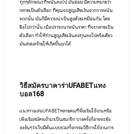
ทุกๆลักษณะที่พนันลงไป มันย่อม มีความหมายว่า
กลายเป็นตัวเลือก ที่คุณจะสูญเสียเงินจากการพนัน
พวกนั้น มันก็มีความน่าเป็นสูงด้วยเหมือนกัน โดย
ยิ่งไปกว่านั้น เมื่อปรารถนาพนันราคา ที่จะกลายเป็น
ตัวเลือก ทำให้ท่านสูญเสียเงินลงทุนลงไปครึ่งเดียว
มันส่งผลร้ายให้เกิดขึ้นมาได้
วิธีสมัครบาคาร่าUFABETแทง
บอล168
แนวทางเล่นUFABETหลายคนที่พึ่งเริ่มใช้งานหรือ
เพิ่งเริ่มสมัครเข้ามาเป็นสมาชิก บางครั้งก็อาจจะยัง
งงงันๆว่าเว็บมีต้นแบบรวมทั้งกรรมวิธีการใช้งานการ