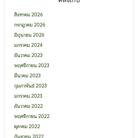
คลังเก็บ
สิงหาคม 2026
กรกฎาคม 2026
มิถุนายน 2026
มกราคม 2024
ธันวาคม 2023
พฤศจิกายน 2023
มีนาคม 2023
กุมภาพันธ์ 2023
มกราคม 2023
ธันวาคม 2022
พฤศจิกายน 2022
ตุลาคม 2022
กันยายน 2022