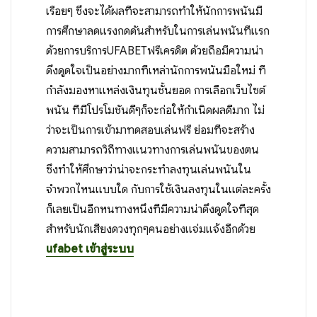
เรื่อยๆ ซึ่งจะได้ผลที่จะสามารถทำให้นักการพนันมี
การศึกษาลดแรงกดดันสำหรับในการเล่นพนันทีแรก
ด้วยการบริการUFABETฟรีเครดิต ด้วยถือมีความน่า
ดึงดูดใจเป็นอย่างมากที่เหล่านักการพนันมือใหม่ ที่
กำลังมองหาแหล่งเงินทุนชั้นยอด การเลือกเว็บไซต์
พนัน ที่มีโปรโมชั่นดีๆก็จะก่อให้กำเนิดผลดีมาก ไม่
ว่าจะเป็นการเข้ามาทดสอบเล่นฟรี ย่อมที่จะสร้าง
ความสามารถวิถีทางแนวทางการเล่นพนันของตน
ซึ่งทำให้ศึกษาว่าน่าจะกระทำลงทุนเล่นพนันใน
จำพวกไหนแบบใด กับการใช้เงินลงทุนในแต่ละครั้ง
ก็เลยเป็นอีกหนทางหนึ่งที่มีความน่าดึงดูดใจที่สุด
สำหรับนักเสี่ยงดวงทุกๆคนอย่างแจ่มแจ้งอีกด้วย
ufabet เข้าสู่ระบบ