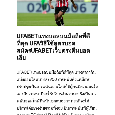
UFABETแทงบอลบนมือถือที่ดี
ที่สุด UFAวิธีใช้สูตรบอล
สมัครUFABETเว็บตรงคืนยอด
เสีย
UFABETแทงบอลบนมือถือที่ดีที่สุด แทง​สลากกิน
แบ่ง​ออนไลน์​บาท​ละ​900​ การพนันตั้งแต่มีการ
ปรับปรุงเป็นการพนันออนไลน์ก็มีผู้คนมีความสนใจ
และก็ปรารถนาที่จะใช้บริการจำนวนมากซึ่งเป็นการ
พนันออนไลน์ที่พนันทุกคนจะสามารถที่จะใช้
บริการได้อย่างง่ายๆรวมทั้งจะเป็นการพนันที่ผู้เรียน