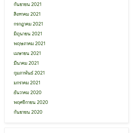
กันยายน 2021
สิงหาคม 2021
กรกฎาคม 2021
มิถุนายน 2021
พฤษภาคม 2021
เมษายน 2021
มีนาคม 2021
กุมภาพันธ์ 2021
มกราคม 2021
ธันวาคม 2020
พฤศจิกายน 2020
กันยายน 2020