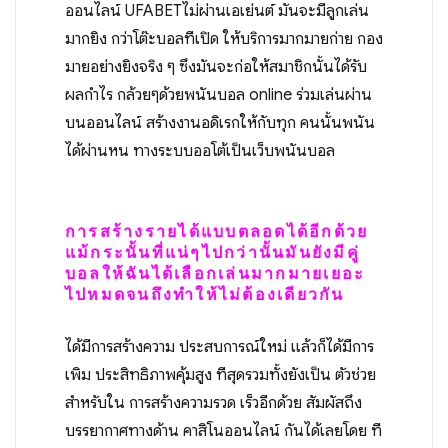
ออนไลน์ UFABETไม่ผ่านเอเย่นต์ มันจะมีลูกเล่น
มากยิ่ง กว่าโต๊ะบอลที่เปิด ให้บริการมากมายก่าย กอง
มายอย่างยิ่งจริง ๆ ซึ่งมันจะก่อให้สมาชิกนั้นได้รับ
ผลกำไร กล้วยๆด้วยพนันบอล online ร่วมเล่นผ่าน
บนออนไลน์ สร้างงานอดิเรกให้กับทุก คนนั้นพนัน
ได้ผ่านหน ทางระบบออโต้เป็นเว็บพนันบอล
การสร้างรายได้แบบตลอดได้อีกด้วย
แม้กระนั้นที่แน่ๆไปกว่านั้นมันยังมีคู่
บอลให้ฉันได้เลือกเล่นมากมายเยอะ
ไปหมดจนถึงทำให้ไม่ต้องเดียวกัน
ได้มีการสร้างความ ประสบการณ์ใหม่ แล้วก็ได้มีการ
เพิ่ม ประสิทธิภาพคุ้มสูง ที่สุดรวมทั้งยังเป็น ตัวช่วย
สำหรับใน การสร้างความรวด เร็วอีกด้วย สัมผัสถึง
บรรยากาศทางด้าน คาสิโนออนไลน์ กันได้เลยโดย ที่