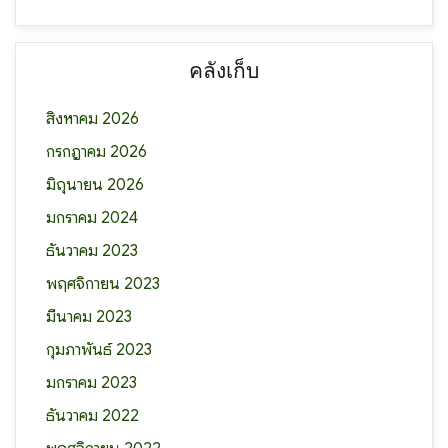
คลังเก็บ
สิงหาคม 2026
กรกฎาคม 2026
มิถุนายน 2026
มกราคม 2024
ธันวาคม 2023
พฤศจิกายน 2023
มีนาคม 2023
กุมภาพันธ์ 2023
มกราคม 2023
ธันวาคม 2022