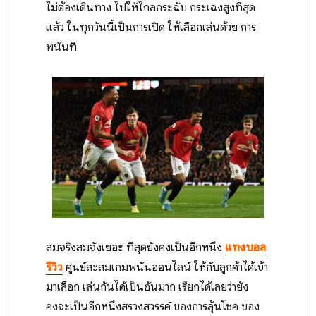
ไม่ต้องเดินทาง ไปให้ไกลกระฉับ กระเฉงสูงที่สุด
แล้ว ในทุกวันนี้เป็นการเปิด ให้เลือกเล่นด้วย การ
พนันที่
สมจริงสมจังเยอะ ที่สุดยังคงเป็นอีกหนึ่ง
แทงบอล
รีวิว
ศูนย์สะสมเกมพนันออนไลน์ ให้กับลูกค้าได้เข้า
มาเลือก เล่นกันได้เป็นอันมาก เรียกได้เลยว่ายัง
คงจะเป็นอีกหนึ่งสรวงสวรรค์ ของการลุ้นโชค ของ