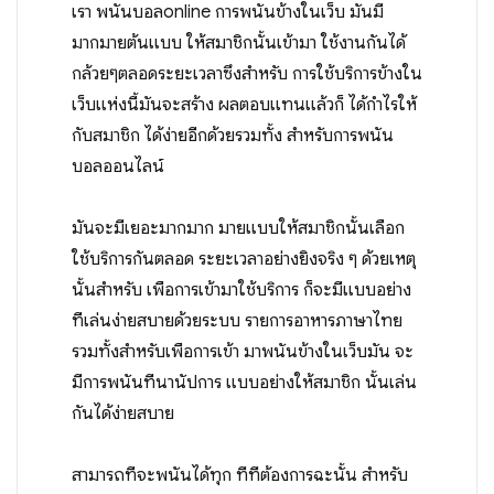
เรา พนันบอลonline การพนันข้างในเว็บ มันมี
มากมายต้นแบบ ให้สมาชิกนั้นเข้ามา ใช้งานกันได้
กล้วยๆตลอดระยะเวลาซึ่งสำหรับ การใช้บริการข้างใน
เว็บแห่งนี้มันจะสร้าง ผลตอบแทนแล้วก็ ได้กำไรให้
กับสมาชิก ได้ง่ายอีกด้วยรวมทั้ง สำหรับการพนัน
บอลออนไลน์
มันจะมีเยอะมากมาก มายแบบให้สมาชิกนั้นเลือก
ใช้บริการกันตลอด ระยะเวลาอย่างยิ่งจริง ๆ ด้วยเหตุ
นั้นสำหรับ เพื่อการเข้ามาใช้บริการ ก็จะมีแบบอย่าง
ที่เล่นง่ายสบายด้วยระบบ รายการอาหารภาษาไทย
รวมทั้งสำหรับเพื่อการเข้า มาพนันข้างในเว็บมัน จะ
มีการพนันที่นานัปการ แบบอย่างให้สมาชิก นั้นเล่น
กันได้ง่ายสบาย
สามารถที่จะพนันได้ทุก ที่ที่ต้องการฉะนั้น สำหรับ