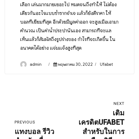
เลือก เล่นมากมายเยอะไป หมดจนถึงทำให้ ไม่ต้อง
เดียวกันอะไรแบบซ้ำซากจำเจ แล้วก็ยังตีราคา ให้
บอลที่เยี่ยมที่สุด อีกด้วยมีมูลค่าออก จะสูงเมื่อเอามา
คำนวณ เป็นค่าน้ำประปานั่นเอง สามารถที่จะแล
เห็นแล้วก็สัมผัสถึงรูปร่างของ กำไรที่จะเกิดขึ้น ใน
อนาคตได้อย่าง แจ่มแจ้งสูงที่สุด
Author
Posted
Categories
admin
พฤษภาคม 30, 2022
Ufabet
on
เมนู
NEXT
นำทาง
เติม
Next
เครดิตUFABET
post:
เรื่อง
PREVIOUS
แทงบอล รีวิว
สำหรับในการ
Previous