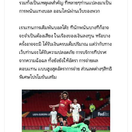
รวมทั้งเป็นเหตุผลสำคัญ ที่หลายๆท่านแปลงมาเป็น
การพนันแทงบอล ออนไลน์ผ่านเว็บของพวก
เราแทนการเดิมพันบอลโต๊ะ ที่นักพนันบางทีก็อาจ
จะจำเป็นต้องเสี่ยง ในเรื่องของเงินลงทุน หรือบาง
ครั้งอาจจะมิ ได้รับเงินครบเต็มปริมาณ แต่ว่ากับทาง
เว็บท่านจะได้รับความปลอดภัย การบริการที่ปราศ
จากความฉ้อฉล ทั้งยังยังให้อัตรา การจ่ายผล
ตอบแทน แบบสูงสุดอัตราการจ่าย ส่วนลดต่างๆสิทธิ
พิเศษโปรโมชั่นเสริม