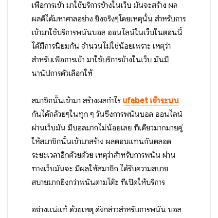
เพื่อการเข้า มาใช้บริการข้างในเว็บ มันจะสร้าง ผล
ผลดีได้มหาศาลอย่าง ยิ่งจริงๆโดยเหตุนั้น สำหรับการ
เข้ามาใช้บริการพนันบอล ออนไลน์ในเว็บในตอนนี้
ได้มีการนิยมกัน จำนวนไม่ใช่น้อยเพราะ เหตุว่า
สำหรับเพื่อการเข้า มาใช้บริการข้างในเว็บ มันมี
นานัปการตัวเลือกให้
สมาชิกนั้นเข้ามา สร้างผลกำไร
ufabet เข้าระบบ
กันได้กล้วยๆในทุก ๆ วันซึ่งการพนันบอล ออนไลน์
ผ่านเว็บมัน มีบอลมากไม่น้อยเลย ทีเดียวมากมายคู่
ให้สมาชิกนั้นเข้ามาสร้าง ผลตอบแทนกันตลอด
ระยะเวลาอีกด้วยด้วย เหตุว่าสำหรับการพนัน ผ่าน
ทางเว็บมันจะ มีผลให้สมาชิก ได้รับความสบาย
สบายมากยิ่งกว่าพนันตามโต๊ะ ที่เปิดให้บริการ
อย่างแน่แท้ ด้วยเหตุ ดังกล่าวสำหรับการพนัน บอล