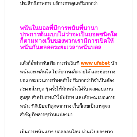
ประสิทธิภาพการ บริการการดูแลที่มากกว่า
พนันในบอลที่มีการพนันที่นานา
ประการต้นแบบไม่ว่าจะเป็นบอลชนิดใด
ก็ตามทางเว็บของพวกเรามีการเปิดให้
พนันกันตลอดระยะเวลาพนันบอล
แล้วก็ย้ำสำหรับเพื่อ การทำเงินที่
www ufabet
นัก
พนันจะเพลินใจ ไปกับการผลิตรายได้ และช่องทาง
ของ กระบวนการทำผลกำไร ที่มากกว่าที่จำเป็นต้อง
สะดวกในทุก ๆ ครั้งให้นักพนันได้รับ ผลตอบแทน
สูงสุด สำหรับการเข้าใช้บริการ และลักษณะของการ
พนัน ที่ดีเยี่ยมที่สุดจากทาง เว็บก็เลยเป็นเหตุผล
สำคัญที่หลายๆท่านแปลงมา
เป็นการพนันแทง บอลออนไลน์ ผ่านเว็บของพวก