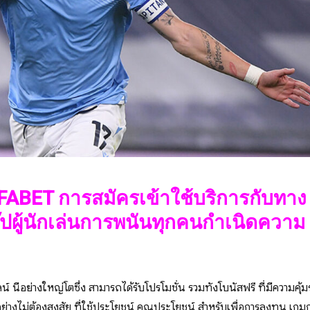
BET การสมัครเข้าใช้บริการกับทาง
รุ๊ปผู้นักเล่นการพนันทุกคนกำเนิดความ
นี้อย่างใหญ่โตซึ่ง สามารถได้รับโปรโมชั่น รวมทั้งโบนัสฟรี ที่มีความคุ้ม
กคนอย่างไม่ต้องสงสัย ที่ใช้ประโยชน์ คุณประโยชน์ สำหรับเพื่อการลงทุน เกม