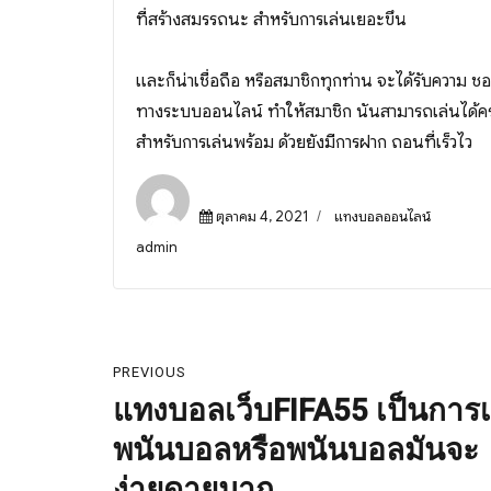
ที่สร้างสมรรถนะ สำหรับการเล่นเยอะขึ้น
และก็น่าเชื่อถือ หรือสมาชิกทุกท่าน จะได้รับความ 
ทางระบบออนไลน์ ทำให้สมาชิก นั้นสามารถเล่นได้คร
สำหรับการเล่นพร้อม ด้วยยังมีการฝาก ถอนที่เร็วไว
Posted
Categories
ตุลาคม 4, 2021
แทงบอลออนไลน์
on
Author
admin
เมนู
PREVIOUS
นำทาง
แทงบอลเว็บFIFA55 เป็นการเ
Previous
post:
เรื่อง
พนันบอลหรือพนันบอลมันจะ
ง่ายดายมาก