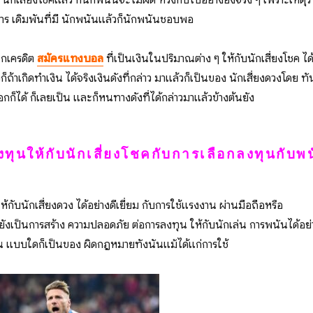
าร เดิมพันที่มี นักพนันแล้วก็นักพนันชอบพอ
แจกเครดิต
สมัครแทงบอล
ที่เป็นเงินในปริมาณต่าง ๆ ให้กับนักเสี่ยงโชค ได
็ถ้าเกิดทำเงิน ได้จริงเงินดังที่กล่าว มาแล้วก็เป็นของ นักเสี่ยงดวงโดย ทั
กก็ได้ ก็เลยเป็น และก็หนทางดังที่ได้กล่าวมาแล้วข้างต้นยัง
ุนให้กับนักเสี่ยงโชคกับการเลือกลงทุนกับพ
ับนักเสี่ยงดวง ได้อย่างดีเยี่ยม กับการใช้แรงงาน ผ่านมือถือหรือ
วก็ยังเป็นการสร้าง ความปลอดภัย ต่อการลงทุน ให้กับนักเล่น การพนันได้อย่
ล่น แบบใดก็เป็นของ ผิดกฎหมายทั้งนั้นแม้ได้แก่การใช้