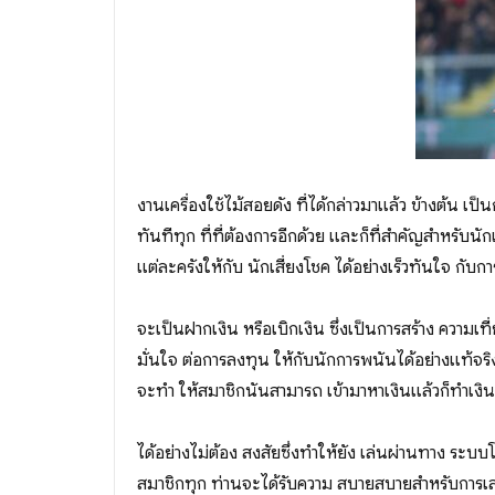
งานเครื่องใช้ไม้สอยดัง ที่ได้กล่าวมาแล้ว ข้างต้น เป็
ทันทีทุก ที่ที่ต้องการอีกด้วย และก็ที่สำคัญสำหรับ
แต่ละครั้งให้กับ นักเสี่ยงโชค ได้อย่างเร็วทันใจ กับก
จะเป็นฝากเงิน หรือเบิกเงิน ซึ่งเป็นการสร้าง ความเท
มั่นใจ ต่อการลงทุน ให้กับนักการพนันได้อย่างแท้จร
จะทำ ให้สมาชิกนั้นสามารถ เข้ามาหาเงินแล้วก็ทำเงิน
ได้อย่างไม่ต้อง สงสัยซึ่งทำให้ยัง เล่นผ่านทาง ระบบ
สมาชิกทุก ท่านจะได้รับความ สบายสบายสำหรับการเล่