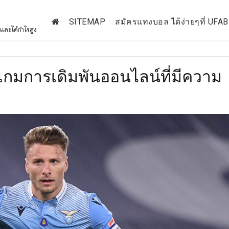
SITEMAP
สมัครแทงบอล ได้ง่ายๆที่ UFA
ยและได้กำไรสูง
มการเดิมพันออนไลน์ที่มีความ