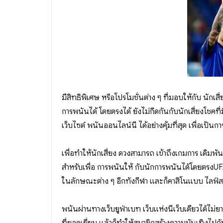
มีสิทธิพิเศษ หรือโปรโมชั่นต่าง ๆ ที่มอบให้กับ นักเส
การพนันได้ โดยตรงได้ ยังไม่กีดกันกับนักเสี่ยงโชคที
เว็บไซต์ พนันออนไลน์นี้ ได้อย่างคุ้มที่สุด เพื่อเป
เพื่อทำให้นักเสี่ยง ดวงสามารถ เข้าถึงเกมการ เดิมพันที
สำหรับเพื่อ การพนันให้ กับนักการพนันได้โดยตรงUF
ในลักษณะต่าง ๆ อีกทั้งกีฬา และก็คาสิโนแบบ ไลฟ์สดก
พนันผ่านทางเว็บยูฟ่าเบท เว็บแห่งนี้เว็บเดียวได้ไม่
ที่ยอดเยี่ยม แล้วก็ทำให้สมาชิกสร้างความบันเทิงไปก