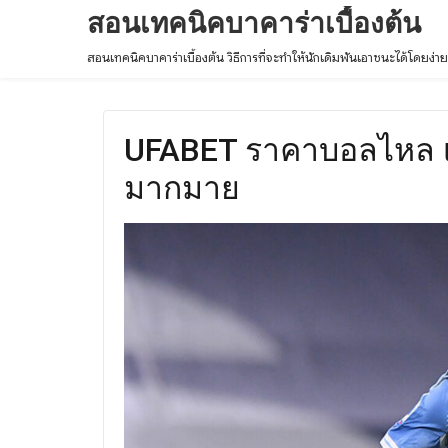
สอนเทคนิคบาคาร่าเบื้องต้น
สอนเทคนิคบาคาร่าเบื้องต้น วิธีการที่จะทำให้นักเดิมพันเอาชนะได้โดยง่า
UFABET ราคาบอลไหล เก
มากมาย