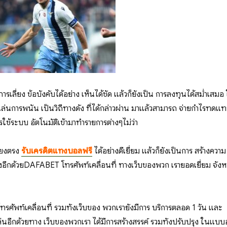
นการเลี่ยง ข้อบังคับได้อย่าง เห็นได้ชัด แล้วก็ยังเป็น การลงทุนได้สม่ำเสมอ
นักเล่นการพนัน เป็นวิถีทางดัง ที่ได้กล่าวผ่าน มาแล้วสามารถ จ่ายกำไรทดแ
ารใช้ระบบ อัตโนมัติเข้ามาทำรายการต่างๆไม่ว่า
ี่ยงตรง
รับเครดิตแทงบอลฟรี
ได้อย่างดีเยี่ยม แล้วก็ยังเป็นการ สร้างความ
ิงอีกด้วยDAFABET โทรศัพท์เคลื่อนที่ ทางเว็บของพวก เรายอดเยี่ยม จังหว
โทรศัพท์เคลื่อนที่ รวมทั้งเว็บของ พวกเรายังมีการ บริการตลอด 1 วัน และ
นอีกด้วยทาง เว็บของพวกเรา ได้มีการสร้างสรรค์ รวมทั้งปรับปรุง ในแบบ