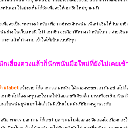
ินพนันเอา ไว้อย่างเห็นได้ชัดเพื่อจะให้สมาชิกใหม่ทุกคนที่
จเพื่อจะเป็น หนทางสำหรับ เพื่อการชำระเงินพนัน เพื่อทำเงินให้กับสมาชิก
ันข้าง ในเว็บแห่งนี้ ไม่ว่าสมาชิก จะเลือกวิถีทาง สำหรับในการ จ่ายเงิน
 ต่างๆแล้วก็ทำความ เข้าใจให้เป็นแบบนี้ทุก
กเสี่ยงดวงแล้วก็นักพนันมือใหม่ที่ยังไม่เคยเข
้า ufabet
สร้างราย ได้จากการเล่นพนัน ได้ตลอดระยะเวลา กันอย่างไม่ต้
บสมาชิกไม่ต้องลงทุนอะไรมากไม่น้อยเลยทีเดียวก็สามารถที่จะเข้ามารีบสร้
ว็บพนันยูฟ่าเบทได้แล้ววันนี้เป็นเว็บพนันที่มีมาตรฐานระดับ
อถือ พวกเราบอกท่าน ได้เลยว่าทุก ๆ คนไม่ต้องสอง จิตสองใจเมื่อตกลงใจ
เสี่ยงโชคแล้ว ก็นักพนันจะไม่ผิด หวังกับไปอย่างยิ่งจริง ๆ เพราะเหตุว