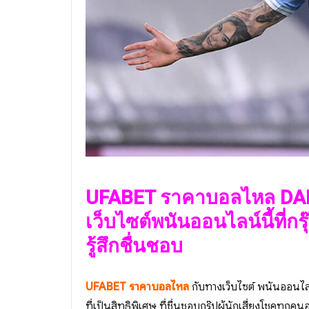
UFABET ราคาบอลไหล DAFA
เว็บไซต์พนันออนไลน์นี้ที่ก
รู้สึกชื่นชอบ
UFABET ราคาบอลไหล
กับทางเว็บไซต์ พนันออนไลน์ 
ที่เป็นสิทธิพิเศษ ที่ชื่นชอบกรุ๊ปผู้นักเสี่ยงโชคทุ