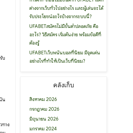
การฝาก-ถอนไม่มีขั้นต่ำที่ UFABET แตก
ต่างจากเว็บทั่วไปอย่างไร และผู้เล่นจะได้
รับประโยชน์อะไรบ้างจากระบบนี้?
UFABETสมัครไม่มีขั้นต่ำปลอดภัย คือ
อะไร? วิธีสมัคร เริ่มต้นง่าย พร้อมข้อดีที่
ต้องรู้
UFABETเว็บพนันบอลที่นิยม มีจุดเด่น
รับ
อย่างไรที่ทำให้เป็นเว็บที่นิยม?
คลังเก็บ
สิงหาคม 2026
นัน
กรกฎาคม 2026
มิถุนายน 2026
ถวทาง
มกราคม 2024
เกม