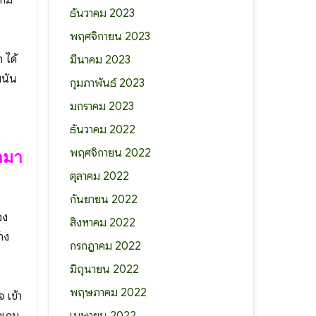
ธันวาคม 2023
พฤศจิกายน 2023
 ได้
มีนาคม 2023
พนัน
กุมภาพันธ์ 2023
มกราคม 2023
ธันวาคม 2022
พฤศจิกายน 2022
้ามา
ตุลาคม 2022
กันยายน 2022
อง
สิงหาคม 2022
าง
กรกฎาคม 2022
มิถุนายน 2022
พฤษภาคม 2022
 เข้า
่าเกม