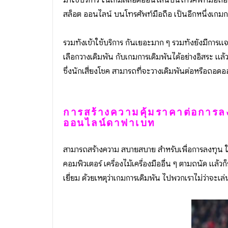
สล็อต ออนไลน์ บนโทรศัพท์มือถือ เป็นอีกหนึ่งเกมก
รวมทั้งเข้าใช้บริการ กันเยอะมาก ๆ รวมทั้งยังมีการ
เลือกวางเดิมพัน กับเกมการเดิมพันได้อย่างอิสระ แล้วก
ซึ่งนักเสี่ยงโชค สามารถที่จะวางเดิมพันต่อหรือถอดออ
การสร้างความคุ้มราคาต่อการลงท
ออนไลน์ดาฟาเบท
สามารถสร้างความ สบายสบาย สำหรับเพื่อการลงทุน ให้ก
คอมพิวเตอร์ เครื่องไม้เครื่องมืออื่น ๆ ตามถนัด แล้
เยี่ยม ด้วยเหตุว่าเกมการเดิมพัน ไปพวกเราไม่ว่าจะเ