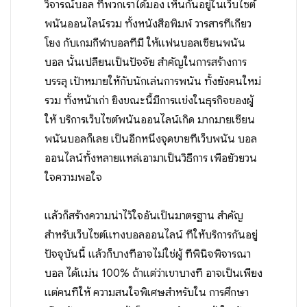
วิจารณ์บอล ที่พวกเราได้มอง เห็นกันอยู่ในเว็บไซต์
พนันออนไลน์รวม ทั้งหนังสือพิมพ์ วารสารที่เกี่ยว
โยง กับเกมกีฬาบอลที่มี ให้แฟนบอลเซียนพนัน
บอล นั้นเปลี่ยนเป็นปัจจัย สำคัญในการสร้างการ
บรรลุ เป้าหมายให้กับนักเล่นการพนัน ทั้งยังคนใหม่
รวม ทั้งหน้าเก่า ยิ่งขณะนี้มีการแข่งในธุรกิจของผู้
ให้ บริการเว็บไซต์พนันออนไลน์เกิด มากมายเซียน
พนันบอลก็เลย เป็นอีกหนึ่งจุดขายที่เว็บพนัน บอล
ออนไลน์ทั้งหลายแหล่เอามาเป็นวิธีการ เพื่อยั่วยวน
ใจความพอใจ
แล้วก็สร้างความน่าไว้ใจอันเป็นมาตรฐาน สำคัญ
สำหรับเว็บไซต์แทงบอลออนไลน์ ที่ให้บริการกันอยู่
ปัจจุบันนี้ แล้วก็บางทีอาจไม่ใช่ผู้ ที่พินิจพิจารณา
บอล ได้แม่น 100% ถ้าแต่ว่าเขาบางที อาจเป็นเพียง
แต่คนที่ให้ ความสนใจพิเศษสำหรับใน การศึกษา