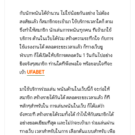
กับนักพนันได้จำนวน ไม่ใช่น้อยกันอย่าง ไม่ต้อง
สงสัยแล้ว ก็สมาชิกจะเข้ามา ใช้บริการเวลาใดก็ ตาม
ซึ่งทำให้สมาชิก นักเล่นการพนันทุกคน ที่เข้ามาใช้
บริการ ด้านในเว็บได้ร่วม สร้างความระทึกใจ กับการ
ใช้แรงงานได้ ตลอดระยะเวลาแล้ว ก็ทางเว็บยู
ฟ่าเบท ก็ได้เปิดให้บริการตลอดวัน 1 วันกันไปอย่าง
ยิ่งจริงๆสมาชิก ท่านใดที่พึงพอใจ หรือชอบใจที่จะ
เข้า
UFABET
มาใช้บริการร่วมเล่น พนันด้านในเว็บนี้ก็ จะก่อให้
สมาชิก สร้างรายได้กันได้ ตลอดระยะเวลาแล้ว ก็ที่
หลักๆสำหรับใน การเล่นพนันในเว็บ ก็ได้แต่ว่า
จังหวะที่ สร้างรายได้รวมทั้งได้ กำไรให้กับสมาชิกได้
อย่างยอดเยี่ยมที่สุด และไม่ว่าจะเข้ามา ร่วมเล่นผ่าน
ทางเว็บ เวลาสำหรับในการ เลือกต้นแบบสำหรับ เพื่อ