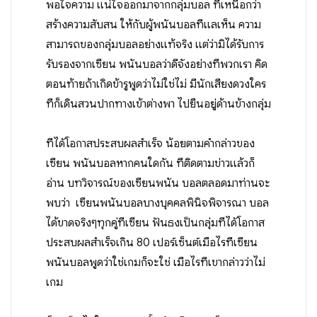
พอใจความ แน่ใจออกมาจากกลุ่มบอล ที่เหนือกว่า
สร้างความสับสน ให้กับผู้พนันบอลที่แลเห็น ความ
สามารถของกลุ่มบอลอย่างแท้จริง แต่ว่ามิได้รับการ
รับรองจากเซียน พนันบอลว่าดีจังอย่างที่พวกเรา คิด
ตอนท้ายถ้าเกิดข้ารูพูดว่าไม่ใช่ไม่ มีนักเสี่ยงดวงใคร
ที่ก็เดินสวนปากทางเข้าต่างพา ไปยืนอยู่ด้านข้างกลุ่ม
ที่ได้โอกาสประสบผลสำเร็จ น้อยตามคำกล่าวของ
เซียน พนันบอลหากคนใดกัน ที่ติดตามข่าวแล้วก็
อ่าน บทวิจารณ์ของเซียนพนัน บอลตลอดมาท่านจะ
พบว่า เซียนพนันบอลบางบุคคลพินิจพิจารณา บอล
ได้ขาดจริงๆทุกคู่ที่เซียน ฟันธงเป็นกลุ่มที่ได้โอกาส
ประสบผลสำเร็จเกิน 80 เปอร์เซ็นต์เมื่อไรที่เซียน
พนันบอลพูดว่าใช่เกมก็จะใช่ เมื่อไรที่เขากล่าวว่าไม่
เกม