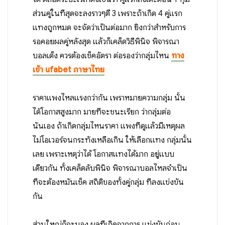
ส่วนคู่ในที่สุดจะลงราวๆตี 3 เพราะถ้าเกิด 4 คู่แรก
แทงถูกหมด จะจัดว่าเป็นต่อมาก ยิ่งกว่าสำหรับการ
รอคอยผลคู่หลังสุด แล้วก็เคล็ดวิธีพินิจ พิจารณา
บอลเต็ง ควรต้องเช็คอัตรา ต่อรองว่ากลุ่มไหน
ทาง
เข้า ufabet ภาษาไทย
ราคาแพงไหลแรงกว่ากัน เพราหมายความกลุ่ม นั้น
ได้โอกาสสูงมาก มายที่จะชนะเรียก ว่ากลุ่มต่อ
นั่นเอง ถ้าเกิดกลุ่มไหนราคา แพงที่ดูแล้วมีเหตุผล
ไม่โอเวอร์จนกระทั่งเหลือเกิน ให้เลือกแทง กลุ่มนั้น
เลย เพราะเหตุว่าได้ โอกาสแทงได้มาก อยู่แบบ
เดียวกัน ทั้งเคล็ดลับพินิจ พิจารณาบอลไหลจำเป็น
ที่จะต้องหมั่นเช็ค สถิติของทั้งคู่กลุ่ม ที่ลงแข่งขัน
กัน
ส่วนใหญ่ก็จะมอง ผลที่เกิดจากการ แข่งขันก่อน