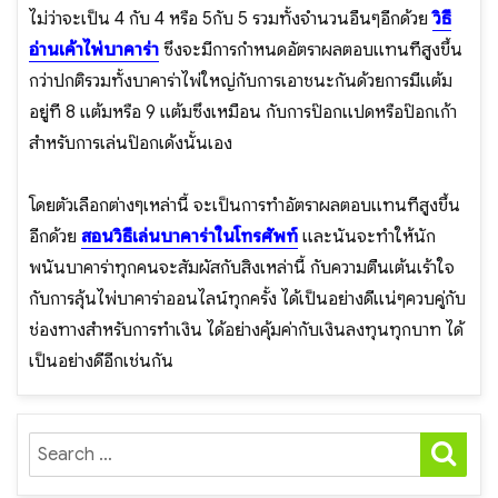
ไม่ว่าจะเป็น 4 กับ 4 หรือ 5กับ 5 รวมทั้งจำนวนอื่นๆอีกด้วย
วิธี
อ่านเค้าไพ่บาคาร่า
ซึ่งจะมีการกำหนดอัตราผลตอบแทนที่สูงขึ้น
กว่าปกติรวมทั้งบาคาร่าไพ่ใหญ่กับการเอาชนะกันด้วยการมีแต้ม
อยู่ที่ 8 แต้มหรือ 9 แต้มซึ่งเหมือน กับการป๊อกแปดหรือป๊อกเก้า
สำหรับการเล่นป๊อกเด้งนั้นเอง
โดยตัวเลือกต่างๆเหล่านี้ จะเป็นการทำอัตราผลตอบแทนที่สูงขึ้น
อีกด้วย
สอนวิธีเล่นบาคาร่าในโทรศัพท์
และนั่นจะทำให้นัก
พนันบาคาร่าทุกคนจะสัมผัสกับสิ่งเหล่านี้ กับความตื่นเต้นเร้าใจ
กับการลุ้นไพ่บาคาร่าออนไลน์ทุกครั้ง ได้เป็นอย่างดีแน่ๆควบคู่กับ
ช่องทางสำหรับการทำเงิน ได้อย่างคุ้มค่ากับเงินลงทุนทุกบาท ได้
เป็นอย่างดีอีกเช่นกัน
SE
Search
for: