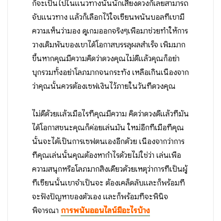
ก็จะเป็นไปในแนวทางนั้นนักเสี่ยงดวงก็เลยสามารถ
จับแนวทาง แล้วก็เลือกไว้ใจเซียนพนันบอลที่เขามี
ความเห็นว่ามอง ดูเกมออกจริงๆเพื่อมาช่วยทำให้การ
วางเดิมพันของเขาได้โอกาสบรรลุผลสำเร็จ เพิ่มมาก
ขึ้นหากคุณมีความคิดว่าดวงคุณไม่ดีแล้วคุณก็อย่า
บุกรวมทั้งอย่าโลภมากจนกระทั่ง เหลือเกินเนื่องจาก
ว่าคุณนั้นควรต้องเซฟเงินไว้ภายในวันที่ดวงคุณ
ไม่ดีด้วยแล้วเมื่อไรที่คุณมีความ คิดว่าดวงดีแล้วที่มัน
ได้โอกาสชนะคุณก็ค่อยเล่นมัน ใหม่อีกทีเมื่อที่คุณ
นั้นจะได้เป็นการเซฟตนเองอีกด้วย เนื่องจากว่าการ
ที่คุณเล่นนั้นคุณต้องหากำไรด้วยไม่ใช่ว่า เล่นเพื่อ
ความสนุกหรือโลภมากสิ่งเดียวด้วยเหตุว่าการที่เป็นผู้
ที่เซียนนั้นเขาจำเป็นจะ ต้องเคล็ดลับและก็พร้อมที่
จะฟังปัญหาของตัวเอง และก็พร้อมที่จะพินิจ
พิจารณา
การพนันออนไลน์มีอะไรบ้าง