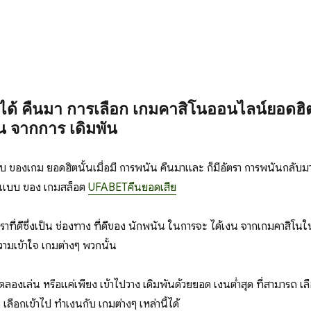
ายได้ คืนมา การเลือก เกมคาสิโนออนไลน์ยอดฮิ
ิน จากการ เดิมพัน
บบ ของเกม ยอดฮิตนั้น
เมื่อมี การพนัน คืนมาและ ก็มีอัตรา การพนันกลับม
รูปแบบ ของ เกมสล็อต
UFABETคืนยอดเสีย
ที่ดีซึ่งเป็น ช่องทาง ที่ดีของ นักพนัน ในการจะ ได้เงิน จากเกมคาสิโนใ
ความเข้าใจ เกมต่างๆ พวกนั้น
ลองเล่น หรือแค่เพียง เข้าไปวาง เดิมพันด้วยยอด เงินต่ำสุด ที่สามารถ เล
 เลือกเข้าไป ทำเงินกับ เกมต่างๆ เหล่านี้ได้