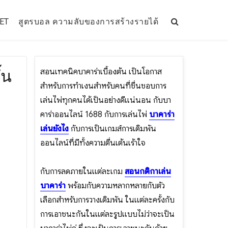
BET
สูตรบอล ความลับของการสร้างรายได้
้น
สอนเทคนิคบาคาร่าเบื้องต้น เป็นโอกาส
สำหรับการทำเงินสำหรับคนที่ชื่นชอบการ
เล่นไพ่ทุกคนได้เป็นอย่างดีแน่นอน กับบา
คาร่าออนไลน์ 1688 กับการเล่นไพ่
บาคาร่า
เล่นยังไง
กับการเป็นเกมส์การเดิมพัน
ออนไลน์ที่มีทั้งความตื่นเต้นเร้าใจ
กับการลดภายในแต่ละเกม
สอนกติกาเล่น
บาคาร่า
พร้อมกับความหลากหลายกับตัว
เลือกสำหรับการวางเดิมพัน ในแต่ละครั้งกับ
การเอาชนะกันในแต่ละรูปแบบไม่ว่าจะเป็น