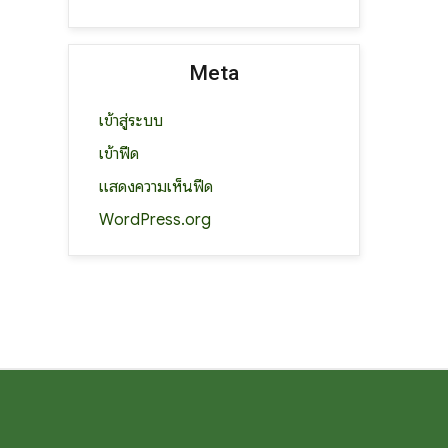
Meta
เข้าสู่ระบบ
เข้าฟีด
แสดงความเห็นฟีด
WordPress.org