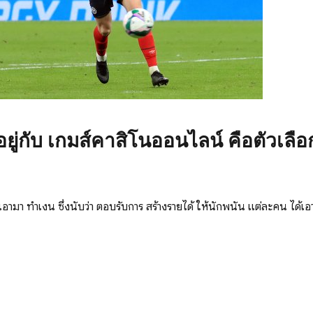
อยู่กับ เกมส์คาสิโนออนไลน์ คือตัวเลือ
อามา ทำเงิน ซึ่งนับว่า ตอบรับการ สร้างรายได้ ให้นักพนัน แต่ละคน ได้เอ