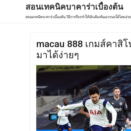
สอนเทคนิคบาคาร่าเบื้องต้น
สอนเทคนิคบาคาร่าเบื้องต้น วิธีการที่จะทำให้นักเดิมพันเอาชนะได้โดยง่า
macau 888 เกมส์คาสิโน
มาได้ง่ายๆ